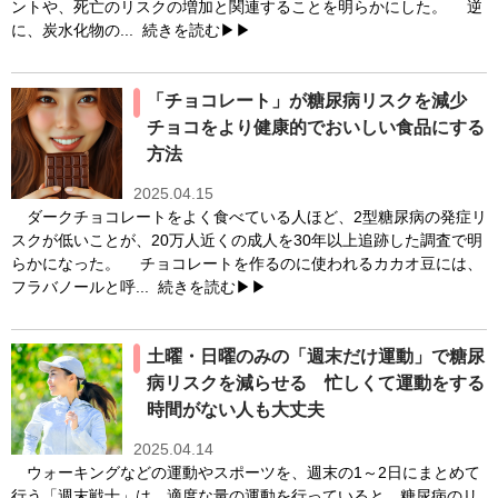
糖尿病の統計（27)
糖尿病の診断基準（43)
ントや、死亡のリスクの増加と関連することを明らかにした。 逆
に、炭水化物の...
続きを読む▶▶
糖尿病予備群（307)
糖尿病合併症（1175)
血糖自己測定（SMBG）（142)
運動療法（863)
「チョコレート」が糖尿病リスクを減少
食事療法（1318)
チョコをより健康的でおいしい食品にする
方法
2025.04.15
ダークチョコレートをよく食べている人ほど、2型糖尿病の発症リ
スクが低いことが、20万人近くの成人を30年以上追跡した調査で明
らかになった。 チョコレートを作るのに使われるカカオ豆には、
フラバノールと呼...
続きを読む▶▶
土曜・日曜のみの「週末だけ運動」で糖尿
病リスクを減らせる 忙しくて運動をする
時間がない人も大丈夫
2025.04.14
ウォーキングなどの運動やスポーツを、週末の1～2日にまとめて
行う「週末戦士」は、適度な量の運動を行っていると、糖尿病のリ