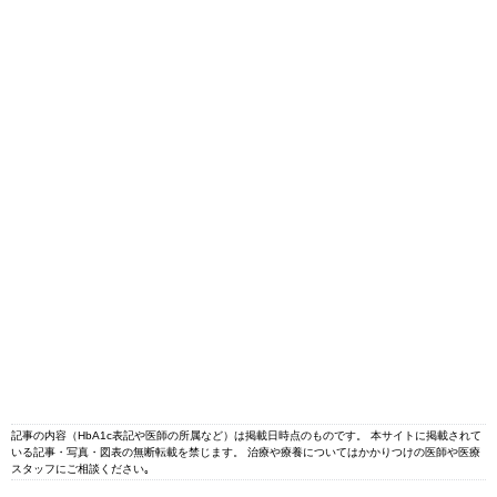
記事の内容（HbA1c表記や医師の所属など）は掲載日時点のものです。 本サイトに掲載されて
いる記事・写真・図表の無断転載を禁じます。 治療や療養についてはかかりつけの医師や医療
スタッフにご相談ください｡