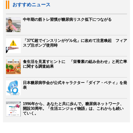
おすすめニュース
中年期の筋トレ習慣が糖尿病リスク低下につながる
「37℃超でインスリンがゲル化」に改めて注意喚起 フィア
スプ注ポンプ使用時
食生活を見直すヒントに 「栄養素の組み合わせ」と死亡率
に関する調査結果
日本糖尿病学会が公式キャラクター「ダイア・ベティ」を発
表
1996年から、あなたと共に歩んで。糖尿病ネットワーク、
開設30周年。「生活エンジョイ物語」は、これからも続い
ていく。