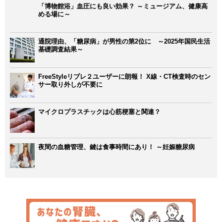
「博物館浴」血圧にも良い効果？ ～ミュージアム、健康高
める場に～
通院理由、「糖尿病」が男性の第2位に ～2025年国民生活
基礎調査結果～
FreeStyleリブレ２ユーザーに朗報！ X線・CT検査時のセン
サー取り外しが不要に
マイクロプラスチックは心筋梗塞と関連？
夜間の血糖管理、鍵は食事時間にあり！ ～妊娠糖尿病