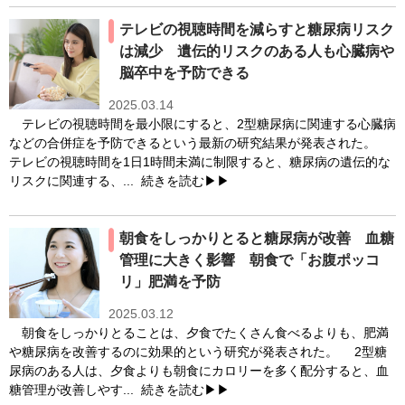
テレビの視聴時間を減らすと糖尿病リスク
は減少 遺伝的リスクのある人も心臓病や
脳卒中を予防できる
2025.03.14
テレビの視聴時間を最小限にすると、2型糖尿病に関連する心臓病
などの合併症を予防できるという最新の研究結果が発表された。
テレビの視聴時間を1日1時間未満に制限すると、糖尿病の遺伝的な
リスクに関連する、...
続きを読む▶▶
朝食をしっかりとると糖尿病が改善 血糖
管理に大きく影響 朝食で「お腹ポッコ
リ」肥満を予防
2025.03.12
朝食をしっかりとることは、夕食でたくさん食べるよりも、肥満
や糖尿病を改善するのに効果的という研究が発表された。 2型糖
尿病のある人は、夕食よりも朝食にカロリーを多く配分すると、血
糖管理が改善しやす...
続きを読む▶▶