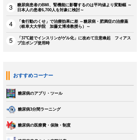
糖尿病患者のBMI、腎機能に影響するのは平均値より変動幅 ～
日本人の患者6,700人を対象に検討～
「食行動のくせ」で治療効果に差 ～糖尿病・肥満症の治療薬
（岐阜大大学院 加藤丈博准教授ら）～
「37℃超でインスリンがゲル化」に改めて注意喚起 フィアス
プ注ポンプ使用時
おすすめコーナー
糖尿病のアプリ・ツール
糖尿病3分間ラーニング
糖尿病の医療費・保険・制度