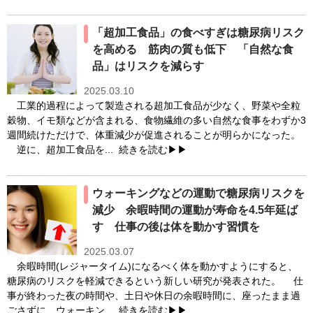
「超加工食品」の食べすぎは糖尿病リスク
を高める 筋肉の質も低下 「自然な食
品」はリスクを減らす
2025.03.10
工業的過程によって製造される超加工食品が少なく、野菜や全粒
穀物、イモ類などが含まれる、食物繊維の多い自然な食事をわずか3
週間続けただけで、体重減少が促進されることが明らかになった。
逆に、超加工食品を...
続きを読む▶▶
ウォーキングなどの運動で糖尿病リスクを
減少 余暇時間の運動が寿命を4.5年延ば
す 仕事の後は体を動かす習慣を
2025.03.07
余暇時間(レジャータイム)になるべく体を動かすようにすると、
糖尿病のリスクを軽減できるという新しい研究が発表された。 仕
事が終わった夜の時間や、土日や休日の余暇時間に、座ったまま過
ごさずに、ウォーキン...
続きを読む▶▶