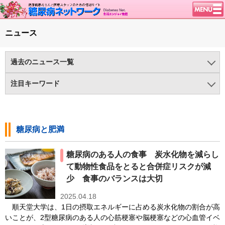
トップページ
ニュース
ニュース
学会・イベント
過去のニュース一覧
談話室BBS
2025年
2024年
2023年
2022年
2021年
2020年
注目キーワード
糖尿病のきほん
2019年
2018年
2017年
2016年
2015年
2014年
1型糖尿病（375)
HealthDay News（43)
特集・連載
2013年
2012年
2011年
2010年
2009年
2008年
インクレチン関連薬（75)
インスリンポンプ/CGM（137)
特集・連載 一覧へ
1型ライフ
糖尿病と肥満
2007年
2006年
2005年
2004年
2003年
ヘルシーエイジング（23)
メタボリックシンドローム（74)
腎臓の健康道
糖尿病のある人の食事 炭水化物を減らし
メンタルヘルス（279)
ライフスタイル（925)
インスリンポンプ
て動物性食品をとると合併症リスクが減
世界糖尿病デー（90)
医療の進歩（497)
血糖トレンド
少 食事のバランスは大切
医薬品/インスリン（648)
新型コロナと糖尿病（181)
グリコアルブミン
2025.04.18
順天堂大学は、1日の摂取エネルギーに占める炭水化物の割合が高
糖尿病と肥満（466)
糖尿病の検査（HbA1c 他）（583)
いことが、2型糖尿病のある人の心筋梗塞や脳梗塞などの心血管イベ