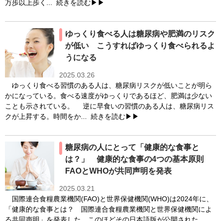
万歩以上歩く...
続きを読む▶▶
ゆっくり食べる人は糖尿病や肥満のリスク
が低い こうすればゆっくり食べられるよ
うになる
2025.03.26
ゆっくり食べる習慣のある人は、糖尿病リスクが低いことが明ら
かになっている。食べる速度がゆっくりであるほど、肥満は少ない
ことも示されている。 逆に早食いの習慣のある人は、糖尿病リス
クが上昇する。時間をか...
続きを読む▶▶
糖尿病の人にとって「健康的な食事と
は？」 健康的な食事の4つの基本原則
FAOとWHOが共同声明を発表
2025.03.21
国際連合食糧農業機関(FAO)と世界保健機関(WHO)は2024年に、
「健康的な食事とは？ 国際連合食糧農業機関と世界保健機関によ
る共同声明」を発表した。このほどその日本語版が公開された。