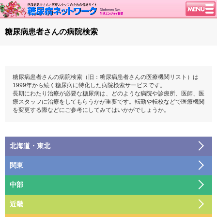
トップページ
糖尿病患者さんの病院検索
ニュース
学会・イベント
談話室BBS
糖尿病患者さんの病院検索（旧：糖尿病患者さんの医療機関リスト）は
1999年から続く糖尿病に特化した病院検索サービスです。
糖尿病のきほん
長期にわたり治療が必要な糖尿病は、どのような病院や診療所、医師、医
療スタッフに治療をしてもらうかが重要です。転勤や転校などで医療機関
特集・連載
を変更する際などにご参考にしてみてはいかがでしょうか。
腎臓の健康道
インスリンポンプ
北海道・東北
血糖トレンド
関東
北海道
グリコアルブミン
中部
特集・連載 一覧へ
茨城
青森
1型ライフ
近畿
新潟
栃木
岩手