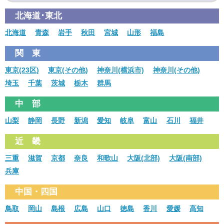
北海道･東北
北海道
青森
岩手
秋田
宮城
山形
福島
関 東
東京(23区)
東京(その他)
神奈川(横浜市)
神奈川(その他)
埼玉
千葉
茨城
栃木
群馬
中 部
山梨
静岡
長野
新潟
愛知
岐阜
富山
石川
福井
近 畿
三重
滋賀
京都
奈良
和歌山
大阪(北部)
大阪(南部)
兵庫
中国・四国
鳥取
岡山
島根
広島
山口
徳島
香川
愛媛
高知