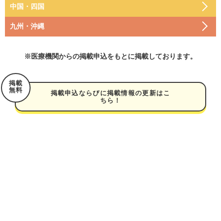
中国・四国
滋賀
富山
群馬
秋田
九州・沖縄
鳥取
三重
石川
埼玉
宮城
福岡 福岡地域
岡山
※医療機関からの掲載申込をもとに掲載しております。
和歌山
長野
千葉
山形
福岡 その他
島根
奈良
掲載
山梨
東京 ２３区
無料
掲載申込ならびに掲載情報の更新はこ
福島
大分
ちら！
広島
大阪 北部
静岡
東京 その他
宮崎
山口
大坂 南部
岐阜
神奈川 横浜市
鹿児島
香川
京都
愛知
神奈川 その他
熊本
徳島
兵庫
福井
佐賀
愛媛
長崎
高知