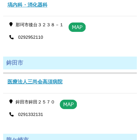
塙内科・消化器科
那珂市後台３２３８－１
0292952110
鉾田市
医療法人三尚会高須病院
鉾田市鉾田２５７０
0291332131
龍ケ崎市