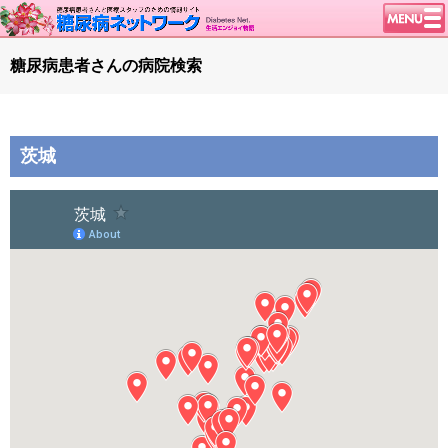
トップページ
糖尿病患者さんの病院検索
ニュース
学会・イベント
茨城
談話室BBS
糖尿病のきほん
特集・連載
腎臓の健康道
インスリンポンプ
血糖トレンド
グリコアルブミン
特集・連載 一覧へ
1型ライフ