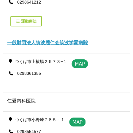
0298641212
運動療法
一般財団法人筑波麓仁会筑波学園病院
つくば市上横場２５７３−１
0298361355
仁愛内科医院
つくば市小野崎７８５－１
0298554577