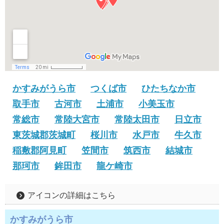
かすみがうら市
つくば市
ひたちなか市
取手市
古河市
土浦市
小美玉市
常総市
常陸大宮市
常陸太田市
日立市
東茨城郡茨城町
桜川市
水戸市
牛久市
稲敷郡阿見町
笠間市
筑西市
結城市
那珂市
鉾田市
龍ケ崎市
アイコンの詳細はこちら
かすみがうら市