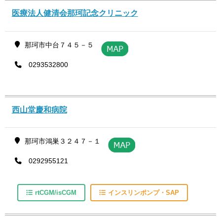
医療法人健清会那珂記念クリニック
那珂市中台７４５－５
0293532800
西山堂慶和病院
那珂市鴻巣３２４７－１
0292955121
rtCGM/isCGM
インスリンポンプ・SAP