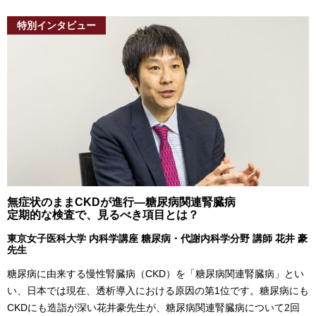
特別インタビュー
無症状のままCKDが進行―糖尿病関連腎臓病
定期的な検査で、見るべき項目とは？
東京女子医科大学 内科学講座 糖尿病・代謝内科学分野 講師 花井 豪
先生
糖尿病に由来する慢性腎臓病（CKD）を「糖尿病関連腎臓病」とい
い、日本では現在、透析導入における原因の第1位です。糖尿病にも
CKDにも造詣が深い花井豪先生が、糖尿病関連腎臓病について2回