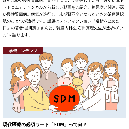
透析治療や慢性腎臓病、腎不全について発信している「透析病院ド
ットコム」チャンネルから新しい動画をご紹介。糖尿病と関連が深
い慢性腎臓病。病気が進行し、末期腎不全となったときの治療選択
肢のひとつが透析です。話題のノンフィクション『透析を止めた
日』の著者:堀川惠子さんと、腎臓内科医:石田真理先生が透析の“い
ま”を語ります。
学習コンテンツ
現代医療の必須ワード「SDM」って何？