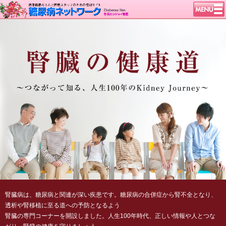
トップページ
ニュース
学会・イベント
談話室BBS
糖尿病のきほん
特集・連載
特集・連載 一覧へ
1型ライフ
腎臓の健康道
インスリンポンプ
血糖トレンド
グリコアルブミン
腎臓病は、糖尿病と関連が深い疾患です。糖尿病の合併症から腎不全となり、
透析や腎移植に至る道への予防となるよう
腎臓の専門コーナーを開設しました。人生100年時代、正しい情報や人とつな