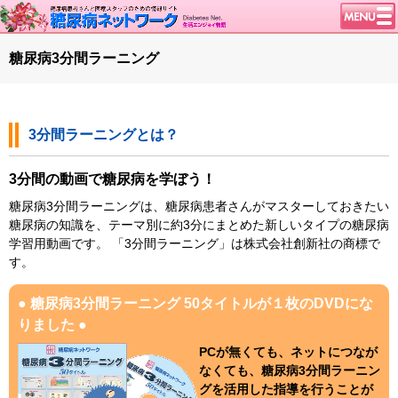
トップページ
糖尿病3分間ラーニング
ニュース
学会・イベント
3分間ラーニングとは？
談話室BBS
糖尿病のきほん
3分間の動画で糖尿病を学ぼう！
特集・連載
糖尿病3分間ラーニングは、糖尿病患者さんがマスターしておきたい
特集・連載 一覧へ
1型ライフ
糖尿病の知識を、テーマ別に約3分にまとめた新しいタイプの糖尿病
学習用動画です。
「3分間ラーニング」は
株式会社創新社
の商標で
腎臓の健康道
す。
インスリンポンプ
● 糖尿病3分間ラーニング 50タイトルが１枚のDVDにな
血糖トレンド
りました ●
グリコアルブミン
PCが無くても、ネットにつなが
なくても、糖尿病3分間ラーニン
グを活用した指導を行うことが