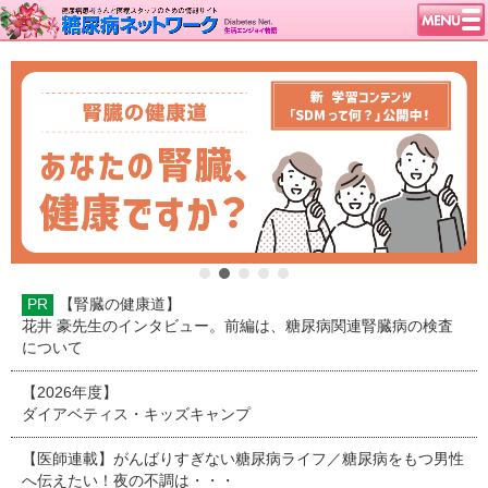
トップページ
ニュース
学会・イベント
談話室BBS
糖尿病のきほん
特集・連載
腎臓の健康道
PR
【腎臓の健康道】
インスリンポンプ
花井 豪先生のインタビュー。前編は、糖尿病関連腎臓病の検査
血糖トレンド
について
グリコアルブミン
【2026年度】
ダイアベティス・キッズキャンプ
特集・連載 一覧へ
1型ライフ
【医師連載】がんばりすぎない糖尿病ライフ／糖尿病をもつ男性
へ伝えたい！夜の不調は・・・