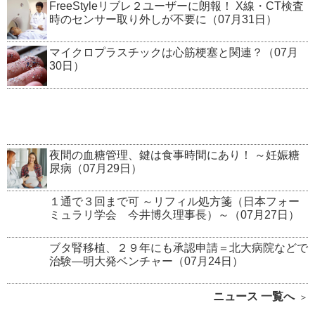
FreeStyleリブレ２ユーザーに朗報！ X線・CT検査
時のセンサー取り外しが不要に（07月31日）
マイクロプラスチックは心筋梗塞と関連？（07月
30日）
夜間の血糖管理、鍵は食事時間にあり！ ～妊娠糖
尿病（07月29日）
１通で３回まで可 ～リフィル処方箋（日本フォー
ミュラリ学会 今井博久理事長）～（07月27日）
ブタ腎移植、２９年にも承認申請＝北大病院などで
治験―明大発ベンチャー（07月24日）
ニュース 一覧へ