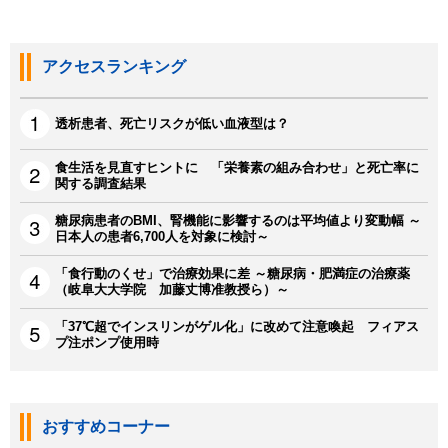
アクセスランキング
透析患者、死亡リスクが低い血液型は？
食生活を見直すヒントに 「栄養素の組み合わせ」と死亡率に
関する調査結果
糖尿病患者のBMI、腎機能に影響するのは平均値より変動幅 ～
日本人の患者6,700人を対象に検討～
「食行動のくせ」で治療効果に差 ～糖尿病・肥満症の治療薬
（岐阜大大学院 加藤丈博准教授ら）～
「37℃超でインスリンがゲル化」に改めて注意喚起 フィアス
プ注ポンプ使用時
おすすめコーナー