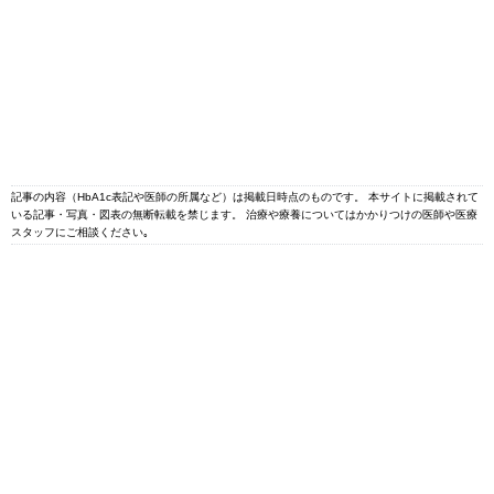
記事の内容（HbA1c表記や医師の所属など）は掲載日時点のものです。 本サイトに掲載されて
いる記事・写真・図表の無断転載を禁じます。 治療や療養についてはかかりつけの医師や医療
スタッフにご相談ください｡