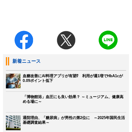
新着ニュース
血糖改善にAI料理アプリが有望⁉ 利用が週1増でHbA1cが
0.09ポイント低下
「博物館浴」血圧にも良い効果？ ～ミュージアム、健康高
める場に～
通院理由、「糖尿病」が男性の第2位に ～2025年国民生活
基礎調査結果～