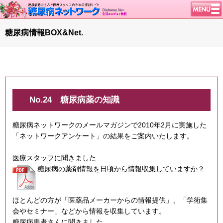
トップページ
糖尿病情報BOX&Net.
ニュース
学会・イベント
談話室BBS
糖尿病のきほん
No.24
糖尿病薬の知識
特集・連載
糖尿病ネットワークのメールマガジンで2010年2月に実施した
特集・連載 一覧へ
「ネットワークアンケート」の結果をご案内いたします。
腎臓の健康道
医療スタッフに聞きました
インスリンポンプ
糖尿病の薬剤情報を日頃から情報収集していますか？
血糖トレンド
グリコアルブミン
ほとんどの方が「医薬品メーカーからの情報提供」、「学術集
1型ライフ
会やセミナー」などから情報を収集しています。
糖尿病患者さんに聞きました