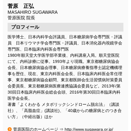
菅原 正弘
MASAHIRO SUGAWARA
菅原医院
院長
プロフィール
医学博士、日本内科学会評議員、日本糖尿病学会専門医・評議
員 日本リウマチ学会専門医・評議員、日本消化器内視鏡学会
専門医、日本臨床内科医会専門医
1980年順天堂大学医学部卒業後、内科講座入局。順天堂医院
にて、内科診療に従事。1993年より現職。東京都糖尿病協会
会長、日本糖尿病協会理事、日本糖尿病療養指導士認定機構理
事を歴任、現在、東京内科医会会長、日本臨床内科医会常任理
事、東京都糖尿病協会顧問、東京都医師会生活習慣病対策委員
会委員長、東京都糖尿病医療連携協議会委員など。2013年/第
30回日本臨床内科医会総会会頭、2016年第30回日本臨床内科
医学会会長。
著書「よくわかる メタボリックシンドローム脱出法」（講談
社）、「高脂血症」(講談社)、「40歳からの糖尿病とのつき合
い方」（中経出版）ほか
菅原医院のホームページ
⇒
http://www.sugawara.or.jp/