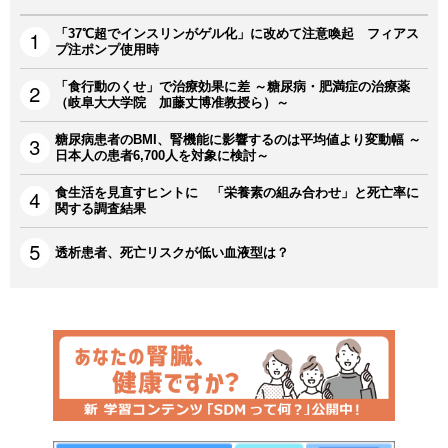
「37℃超でインスリンがゲル化」に改めて注意喚起 フィアス
プ注ポンプ使用時
「食行動のくせ」で治療効果に差 ～糖尿病・肥満症の治療薬
（岐阜大大学院 加藤丈博准教授ら）～
糖尿病患者のBMI、腎機能に影響するのは平均値より変動幅 ～
日本人の患者6,700人を対象に検討～
食生活を見直すヒントに 「栄養素の組み合わせ」と死亡率に
関する調査結果
透析患者、死亡リスクが低い血液型は？