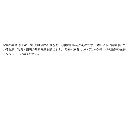
記事の内容（HbA1c表記や医師の所属など）は掲載日時点のものです。 本サイトに掲載されて
いる記事・写真・図表の無断転載を禁じます。 治療や療養についてはかかりつけの医師や医療
スタッフにご相談ください｡