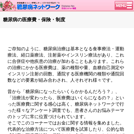
トップページ
糖尿病の医療費・保険・制度
ニュース
学会・イベント
談話室BBS
ご存知のように、糖尿病治療は基本となる食事療法・運動
療法、経口薬療法、注射薬やインスリン療法があり、これ
糖尿病のきほん
に合併症や他疾患の治療が加わることもあります。これら
特集・連載
の治療にかかる医療費は、薬の種類や量、血糖自己測定や
インスリン注射の回数、通院する医療機関の種類や通院回
腎臓の健康道
数などの要素が組み合わされ、人それぞれ様々です。
インスリンポンプ
昔から「糖尿病になったらいくらかかるんだろう？」、
血糖トレンド
「治療法が変わったら、医療費はいくらになるの？」とい
った医療費に関する感心は高く、糖尿病ネットワークで行
グリコアルブミン
った様々なアンケート調査でも、患者さんのお悩みテーマ
特集・連載 一覧へ
のトップに常に位置づけられています。
そこでこのコーナーではお金に関する情報を集めました。
1型ライフ
代表的な治療方法について医療費を試算したり、公的な助