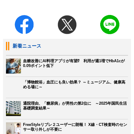
新着ニュース
血糖改善にAI料理アプリが有望⁉ 利用が週1増でHbA1cが
0.09ポイント低下
「博物館浴」血圧にも良い効果？ ～ミュージアム、健康高
める場に～
通院理由、「糖尿病」が男性の第2位に ～2025年国民生活
基礎調査結果～
FreeStyleリブレ２ユーザーに朗報！ X線・CT検査時のセン
サー取り外しが不要に