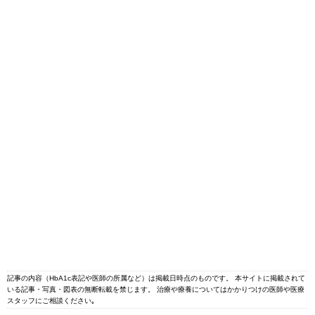
記事の内容（HbA1c表記や医師の所属など）は掲載日時点のものです。 本サイトに掲載されて
いる記事・写真・図表の無断転載を禁じます。 治療や療養についてはかかりつけの医師や医療
スタッフにご相談ください｡