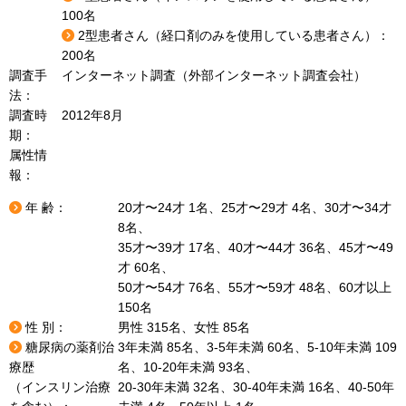
100名
2型患者さん（経口剤のみを使用している患者さん）：
200名
調査手
インターネット調査（外部インターネット調査会社）
法：
調査時
2012年8月
期：
属性情
報：
年 齢：
20才〜24才 1名、25才〜29才 4名、30才〜34才
8名、
35才〜39才 17名、40才〜44才 36名、45才〜49
才 60名、
50才〜54才 76名、55才〜59才 48名、60才以上
150名
性 別：
男性 315名、女性 85名
糖尿病の薬剤治
3年未満 85名、3-5年未満 60名、5-10年未満 109
療歴
名、10-20年未満 93名、
（インスリン治療
20-30年未満 32名、30-40年未満 16名、40-50年