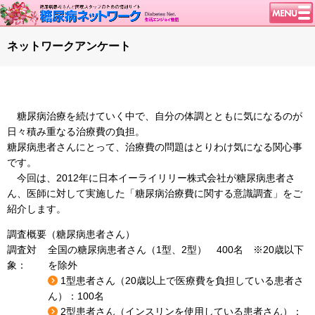
トップページ
ネットワークアンケート
ニュース
学会・イベント
談話室BBS
糖尿病治療を続けていく中で、自分の体調とともに気になるのが
糖尿病のきほん
日々積み重なる治療費の負担。
糖尿病患者さんにとって、治療費の問題はとりわけ気になる関心事
特集・連載
です。
今回は、2012年に日本イーライリリー株式会社が糖尿病患者さ
腎臓の健康道
ん、医師に対して実施した「糖尿病治療費に関する意識調査」をご
インスリンポンプ
紹介します。
血糖トレンド
調査概要（糖尿病患者さん）
グリコアルブミン
調査対
全国の糖尿病患者さん（1型、2型） 400名 ※20歳以下
象：
を除外
特集・連載 一覧へ
1型患者さん（20歳以上で医療費を負担している患者さ
1型ライフ
ん）：100名
2型患者さん（インスリンを使用している患者さん）：