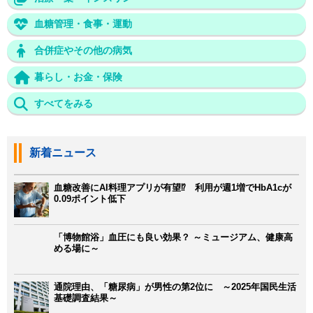
血糖管理・食事・運動
合併症やその他の病気
暮らし・お金・保険
すべてをみる
新着ニュース
血糖改善にAI料理アプリが有望⁉ 利用が週1増でHbA1cが
0.09ポイント低下
「博物館浴」血圧にも良い効果？ ～ミュージアム、健康高
める場に～
通院理由、「糖尿病」が男性の第2位に ～2025年国民生活
基礎調査結果～