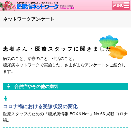
トップページ
ネットワークアンケート
ニュース
学会・イベント
談話室BBS
患者さん・医療スタッフに聞きました
糖尿病のきほん
病気のこと、治療のこと、生活のこと。
特集・連載
糖尿病ネットワークで実施した、さまざまなアンケートをご紹介し
ます。
腎臓の健康道
インスリンポンプ
合併症やその他の病気
血糖トレンド
グリコアルブミン
コロナ禍における受診状況の変化
特集・連載 一覧へ
医療スタッフのための『糖尿病情報 BOX＆Net.』No.66 掲載 コロナ
禍...
1型ライフ