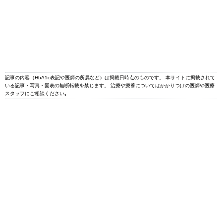
記事の内容（HbA1c表記や医師の所属など）は掲載日時点のものです。 本サイトに掲載されて
いる記事・写真・図表の無断転載を禁じます。 治療や療養についてはかかりつけの医師や医療
スタッフにご相談ください｡