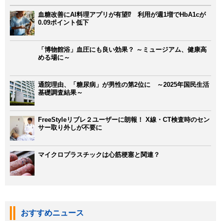
血糖改善にAI料理アプリが有望⁉ 利用が週1増でHbA1cが
0.09ポイント低下
「博物館浴」血圧にも良い効果？ ～ミュージアム、健康高
める場に～
通院理由、「糖尿病」が男性の第2位に ～2025年国民生活
基礎調査結果～
FreeStyleリブレ２ユーザーに朗報！ X線・CT検査時のセン
サー取り外しが不要に
マイクロプラスチックは心筋梗塞と関連？
おすすめニュース