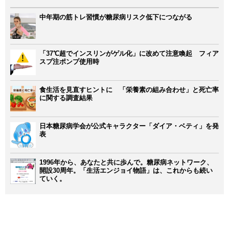
中年期の筋トレ習慣が糖尿病リスク低下につながる
「37℃超でインスリンがゲル化」に改めて注意喚起 フィア
スプ注ポンプ使用時
食生活を見直すヒントに 「栄養素の組み合わせ」と死亡率
に関する調査結果
日本糖尿病学会が公式キャラクター「ダイア・ベティ」を発
表
1996年から、あなたと共に歩んで。糖尿病ネットワーク、
開設30周年。「生活エンジョイ物語」は、これからも続い
ていく。