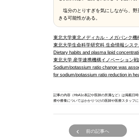
塩分のとりすぎを気にしながら、野
きる可能性がある。
東北大学東北メディカル・メガバンク機構 (
東北大学生命科学研究科 生命情報シス
Dietary habits and plasma lipid concent
東北大学 産学連携機構イノベーション
Sodium/potassium ratio change was associa
for sodium/potassium ratio reduction i
記事の内容（HbA1c表記や医師の所属など）は掲載日
療や療養についてはかかりつけの医師や医療スタッフに
前の記事へ