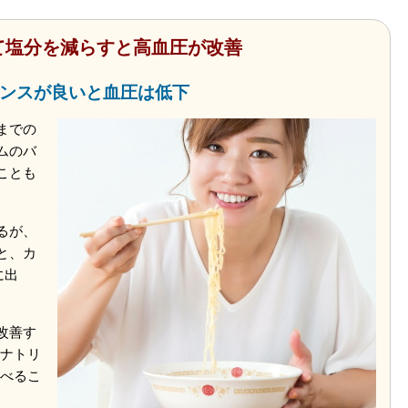
て塩分を減らすと高血圧が改善
ンスが良いと血圧は低下
までの
ムのバ
ことも
るが、
と、カ
に出
改善す
(ナトリ
食べるこ