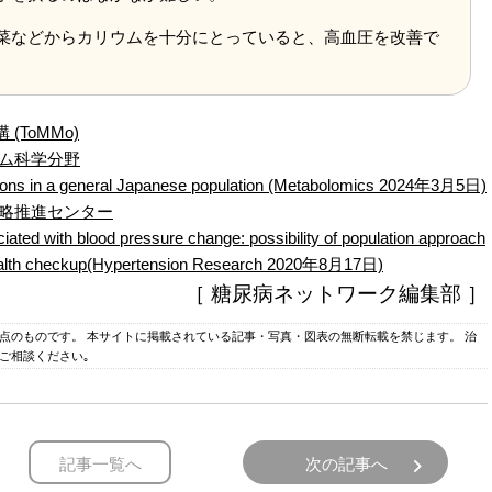
菜などからカリウムを十分にとっていると、高血圧を改善で
ToMMo)
テム科学分野
rations in a general Japanese population (Metabolomics 2024年3月5日)
戦略推進センター
ted with blood pressure change: possibility of population approach
n health checkup(Hypertension Research 2020年8月17日)
［ 糖尿病ネットワーク編集部 ］
時点のものです。 本サイトに掲載されている記事・写真・図表の無断転載を禁じます。 治
ご相談ください｡
記事一覧へ
次の記事へ