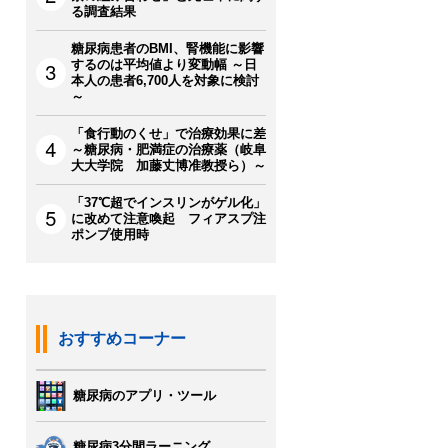
る調査結果
糖尿病患者のBMI、腎機能に影響
するのは平均値より変動幅 ～日
本人の患者6,700人を対象に検討
～
「食行動のくせ」で治療効果に差
～糖尿病・肥満症の治療薬（岐阜
大大学院 加藤丈博准教授ら）～
「37℃超でインスリンがゲル化」
に改めて注意喚起 フィアスプ注
ポンプ使用時
おすすめコーナー
糖尿病のアプリ・ツール
糖尿病3分間ラーニング