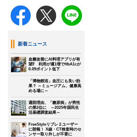
新着ニュース
血糖改善にAI料理アプリが有
望⁉ 利用が週1増でHbA1cが
0.09ポイント低下
「博物館浴」血圧にも良い効
果？ ～ミュージアム、健康高
める場に～
通院理由、「糖尿病」が男性
の第2位に ～2025年国民生
活基礎調査結果～
FreeStyleリブレ２ユーザー
に朗報！ X線・CT検査時のセ
ンサー取り外しが不要に