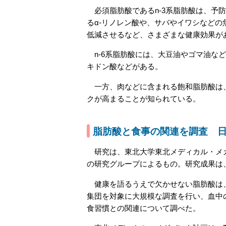
必須脂肪酸であるn-3系脂肪酸は、予防
るα-リノレン酸や、サバやイワシなどの
低減させるなど、さまざまな健康効果が
n-6系脂肪酸には、大豆油やゴマ油な
キドン酸などがある。
一方、肉などに含まれる飽和脂肪酸は、
クが高まることが知られている。
脂肪酸と食事の関連を調査 日本
研究は、東北大学東北メディカル・メガバ
の研究グループによるもの。研究成果は、「M
健康を語るうえで欠かせない脂肪酸は、
集団を対象に大規模な調査を行い、血中
食習慣との関連について調べた。