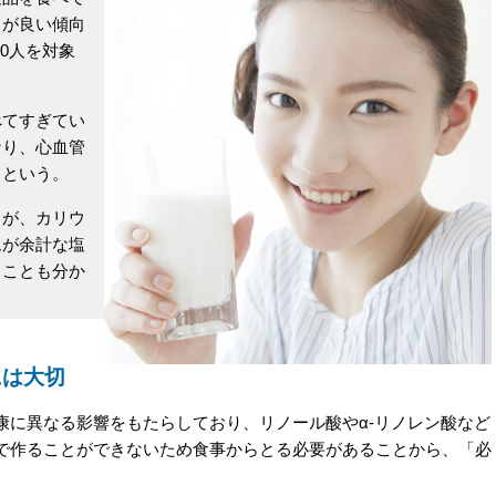
スが良い傾向
00人を対象
てすぎてい
なり、心血管
るという。
が、カリウ
ムが余計な塩
ることも分か
には大切
に異なる影響をもたらしており、リノール酸やα-リノレン酸など
で作ることができないため食事からとる必要があることから、「必