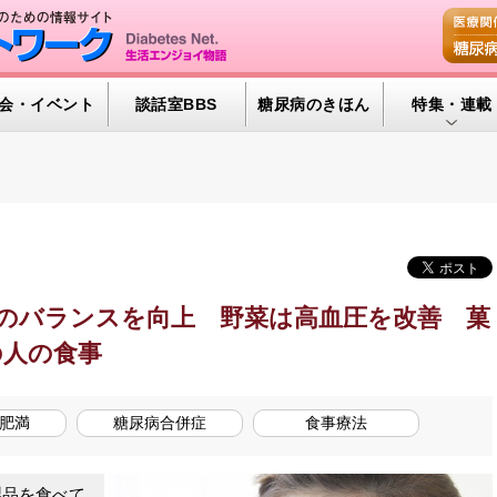
会・イベント
談話室BBS
糖尿病のきほん
特集・連載
腎臓の健康道
インスリンポ
血糖トレンド
グリコアルブ
のバランスを向上 野菜は高血圧を改善 菓
特集・連載 
の人の食事
肥満
糖尿病合併症
食事療法
品を食べて