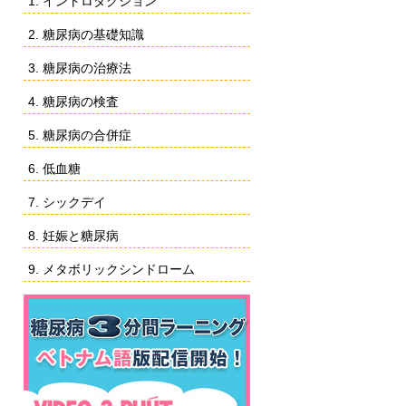
1. イントロダクション
2. 糖尿病の基礎知識
3. 糖尿病の治療法
4. 糖尿病の検査
5. 糖尿病の合併症
6. 低血糖
7. シックデイ
8. 妊娠と糖尿病
9. メタボリックシンドローム