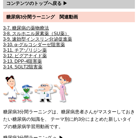
コンテンツのトップへ戻る ▶
糖尿病3分間ラーニング 関連動画
3-7. 糖尿病の薬物療法
3-8. スルホニル尿素薬（SU薬）
3-9. 速効型インスリン分泌促進薬
3-10. α-グルコシダーゼ阻害薬
3-11. チアゾリジン薬
3-12. ビグアナイド薬
3-13. DPP-4阻害薬
3-14. SGLT2阻害薬
糖尿病3分間ラーニングは、糖尿病患者さんがマスターしておき
たい糖尿病の知識を、 テーマ別に約3分にまとめた新しいタイ
プの糖尿病学習用動画です。
糖尿病3分間ラーニング へ ▶