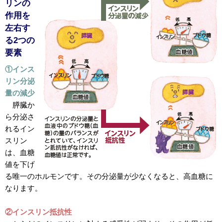
リンの
作用を
左右す
る2つの
要素
①インス
リン分泌
量の減少
膵臓か
ら分泌さ
れるイン
スリン
は、血糖
値を下げ
る唯一のホルモンです。その分泌量が少なくなると、高血糖に
なります。
②インスリン抵抗性