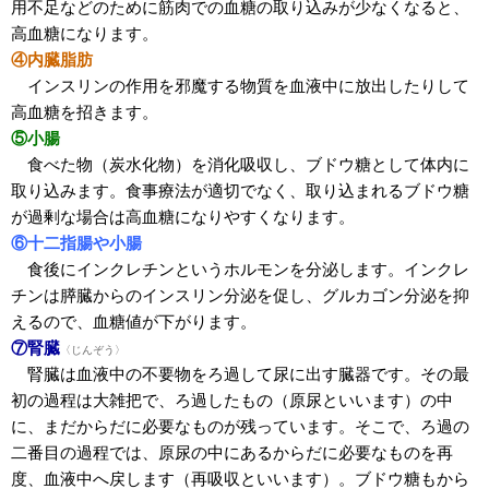
用不足などのために筋肉での血糖の取り込みが少なくなると、
高血糖になります。
④内臓脂肪
インスリンの作用を邪魔する物質を血液中に放出したりして
高血糖を招きます。
⑤小腸
食べた物（炭水化物）を消化吸収し、ブドウ糖として体内に
取り込みます。食事療法が適切でなく、取り込まれるブドウ糖
が過剰な場合は高血糖になりやすくなります。
⑥十二指腸や小腸
食後にインクレチンというホルモンを分泌します。インクレ
チンは膵臓からのインスリン分泌を促し、グルカゴン分泌を抑
えるので、血糖値が下がります。
⑦腎臓
〈じんぞう〉
腎臓は血液中の不要物をろ過して尿に出す臓器です。その最
初の過程は大雑把で、ろ過したもの（原尿といいます）の中
に、まだからだに必要なものが残っています。そこで、ろ過の
二番目の過程では、原尿の中にあるからだに必要なものを再
度、血液中へ戻します（再吸収といいます）。ブドウ糖もから