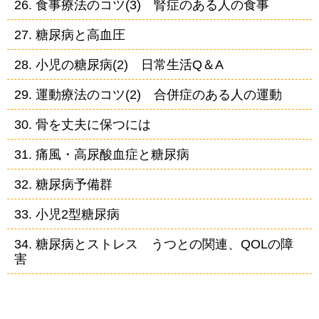
26. 食事療法のコツ(3) 腎症のある人の食事
27. 糖尿病と高血圧
28. 小児の糖尿病(2) 日常生活Q＆A
29. 運動療法のコツ(2) 合併症のある人の運動
30. 骨を丈夫に保つには
31. 痛風・高尿酸血症と糖尿病
32. 糖尿病予備群
33. 小児2型糖尿病
34. 糖尿病とストレス うつとの関連、QOLの障
害