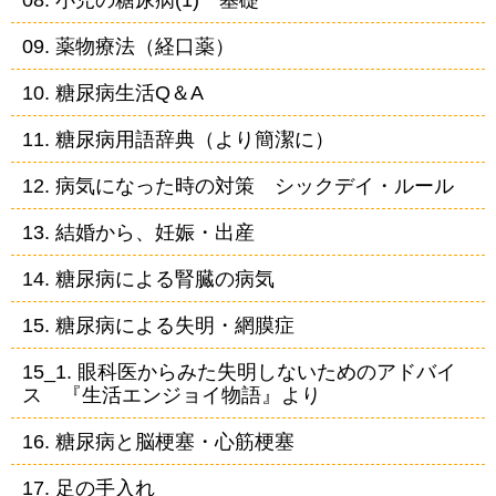
09. 薬物療法（経口薬）
10. 糖尿病生活Q＆A
11. 糖尿病用語辞典（より簡潔に）
12. 病気になった時の対策 シックデイ・ルール
13. 結婚から、妊娠・出産
14. 糖尿病による腎臓の病気
15. 糖尿病による失明・網膜症
15_1. 眼科医からみた失明しないためのアドバイ
ス 『生活エンジョイ物語』より
16. 糖尿病と脳梗塞・心筋梗塞
17. 足の手入れ