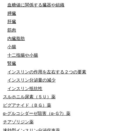
血糖値に関係する臓器や組織
膵臓
肝臓
筋肉
内臓脂肪
小腸
十二指腸や小腸
腎臓
インスリンの作用を左右する２つの要素
インスリン分泌量の減少
インスリン抵抗性
スルホニル尿素（ＳＵ）薬
ビグアナイド（ＢＧ）薬
α-グルコシダーゼ阻害（α-Ｇ?）薬
チアゾリジン薬
速効型インスリン分泌促進薬