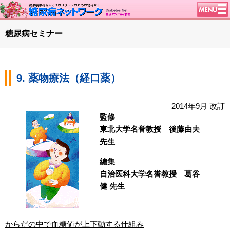
トップページ
糖尿病セミナー
ニュース
学会・イベント
9. 薬物療法（経口薬）
談話室BBS
糖尿病のきほん
2014年9月 改訂
特集・連載
監修
東北大学名誉教授 後藤由夫
腎臓の健康道
先生
インスリンポンプ
編集
血糖トレンド
自治医科大学名誉教授 葛谷
グリコアルブミン
健 先生
特集・連載 一覧へ
1型ライフ
からだの中で血糖値が上下動する仕組み