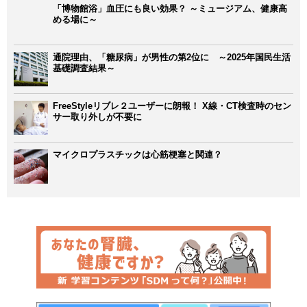
「博物館浴」血圧にも良い効果？ ～ミュージアム、健康高
める場に～
通院理由、「糖尿病」が男性の第2位に ～2025年国民生活
基礎調査結果～
FreeStyleリブレ２ユーザーに朗報！ X線・CT検査時のセン
サー取り外しが不要に
マイクロプラスチックは心筋梗塞と関連？