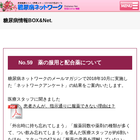
トップページ
糖尿病情報BOX&Net.
ニュース
学会・イベント
談話室BBS
糖尿病のきほん
No.59
薬の服用と配合薬について
特集・連載
糖尿病ネットワークのメールマガジンで2018年10月に実施し
特集・連載 一覧へ
た「ネットワークアンケート」の結果をご案内いたします。
腎臓の健康道
医療スタッフに聞きました
インスリンポンプ
患者さんが、指示通りに服薬できない理由は？
血糖トレンド
グリコアルブミン
「外出時に持ち忘れてしまう」「服薬回数や薬剤の種類が多く
1型ライフ
て、つい飲み忘れてしまう」を選んだ医療スタッフが約6割い
たほか、スタッフの47％が「服薬の意義を理解していない」、