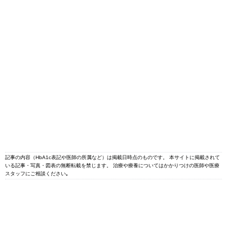
記事の内容（HbA1c表記や医師の所属など）は掲載日時点のものです。 本サイトに掲載されて
いる記事・写真・図表の無断転載を禁じます。 治療や療養についてはかかりつけの医師や医療
スタッフにご相談ください｡