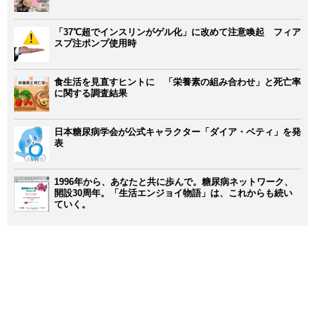
「37℃超でインスリンがゲル化」に改めて注意喚起 フィア
スプ注ポンプ使用時
食生活を見直すヒントに 「栄養素の組み合わせ」と死亡率
に関する調査結果
日本糖尿病学会が公式キャラクター「ダイア・ベティ」を発
表
1996年から、あなたと共に歩んで。糖尿病ネットワーク、
開設30周年。「生活エンジョイ物語」は、これからも続い
ていく。