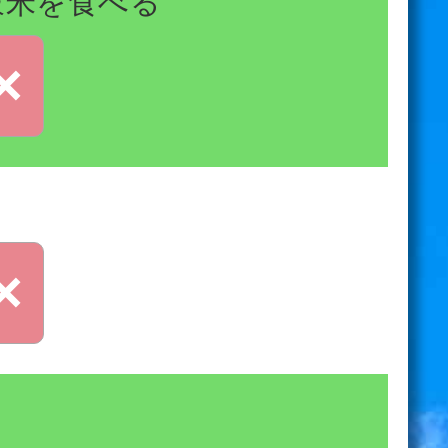
穀米を食べる
×
×