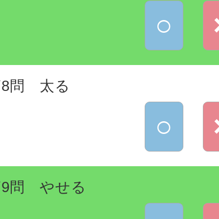
○
第8問 太る
○
第9問 やせる