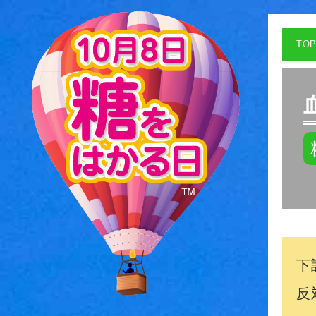
TO
下
反