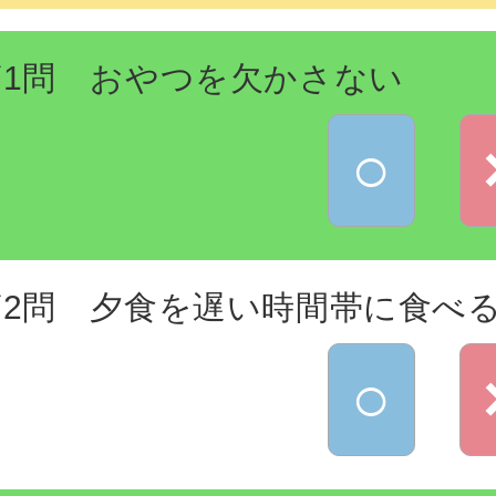
第1問 おやつを欠かさない
○
第2問 夕食を遅い時間帯に食べ
○