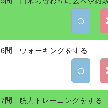
第5問 白米の替わりに玄米や雑
○
第6問 ウォーキングをする
○
第7問 筋力トレーニングをする