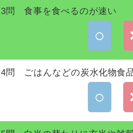
第3問 食事を食べるのが速い
○
第4問 ごはんなどの炭水化物食
○