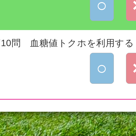
○
第10問 血糖値トクホを利用する
○