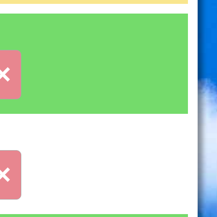
×
る
×