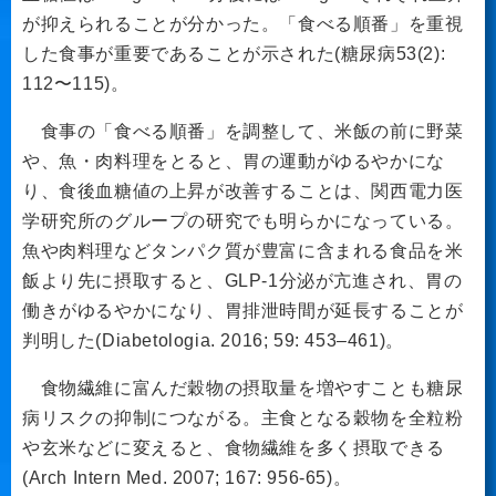
が抑えられることが分かった。「食べる順番」を重視
した食事が重要であることが示された(糖尿病53(2):
112〜115)。
食事の「食べる順番」を調整して、米飯の前に野菜
や、魚・肉料理をとると、胃の運動がゆるやかにな
り、食後血糖値の上昇が改善することは、関西電力医
学研究所のグループの研究でも明らかになっている。
魚や肉料理などタンパク質が豊富に含まれる食品を米
飯より先に摂取すると、GLP-1分泌が亢進され、胃の
働きがゆるやかになり、胃排泄時間が延長することが
判明した(Diabetologia. 2016; 59: 453–461)。
食物繊維に富んだ穀物の摂取量を増やすことも糖尿
病リスクの抑制につながる。主食となる穀物を全粒粉
や玄米などに変えると、食物繊維を多く摂取できる
(Arch Intern Med. 2007; 167: 956-65)。