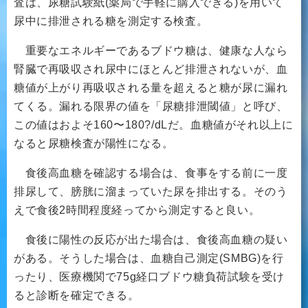
査は、尿糖試験紙(薬局で手軽に購入できる)を用いて
尿中に排泄される糖を測定する検査。
重要なエネルギーであるブドウ糖は、健康な人なら
腎臓で再吸収され尿中にほとんど排泄されないが、血
糖値が上がり再吸収される量を超えると糖が尿に漏れ
てくる。漏れる限界の値を「尿糖排泄閾値」と呼び、
この値はおよそ160〜180?/dLだ。血糖値がそれ以上に
なると尿糖検査が陽性になる。
食後高血糖を確認する場合は、食事をする前に一度
排尿して、膀胱に溜まっていた尿を排出する。そのう
えで食後2時間程度経ってから測定すると良い。
食後に陽性の反応が出た場合は、食後高血糖の疑い
がある。そうした場合は、血糖自己測定(SMBG)を行
ったり、医療機関で75g経口ブドウ糖負荷試験を受け
ると診断を確定できる。