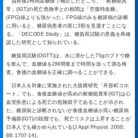
負荷後2時間血糖値で補正したところ、「耐糖能異
常」(IGT)の死亡危険率との相関は「空腹時血糖」
(FPG)値よりも強かった。FPG値のみを糖尿病の診断
に用いると、糖尿病患者の実に3割を見逃すことにな
る。「DECODE Study」は、糖負荷試験の意義を再確
認した研究として知られている。
糖負荷試験(OGTT)は、水に溶かした75gのブドウ糖
を飲んで、血糖値を2時間後まで時間を追って測る検
査。食後の血糖値を正確に調べることができる。
日本人を対象に実施された大規模研究「舟形町コホ
ート」でも、食後血糖値が高めの耐糖能異常(IGT)は心
血管疾患による死亡の危険因子であることが示され
た。糖尿病と診断されないが食後血糖値が高い糖尿病
予備群(IGT)の段階でも、死亡リスクは上昇することが
日本人でも確かめられている(J Appl Physiol. 2000;
88: 1707-14)。