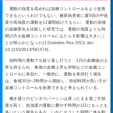
運動の強度を高めれば血糖コントロールをより改善
できるというわけでもない。糖尿病患者に週5回の中強
度や高強度の運動を12週間続けてもらい、運動の前後
の血糖変化を比較した研究では、運動の強度よりも時
間の方が血糖コントロールにもたらす影響は大きいこ
とが明らかになった(J Diabetes Res 2013; doi:
10.1155/2013/591574)。
短時間の運動でも繰り返し行うと、1日の血糖値の上
昇も抑えられ、食後の血糖上昇も抑制などの血糖コン
トロールに有効だ。一般的に、運動を単回行う場合
は、食後30分~2時間から開始し、持続時間が長い方が
血糖コントロールを改善できると考えられている。
働き盛りのビジネスパーソンは座ったまま過ごす頻
度が高く、低強度の運動に費やす時間が1日にもっとも
多いという報告もある。いかにそうした時間に体を動