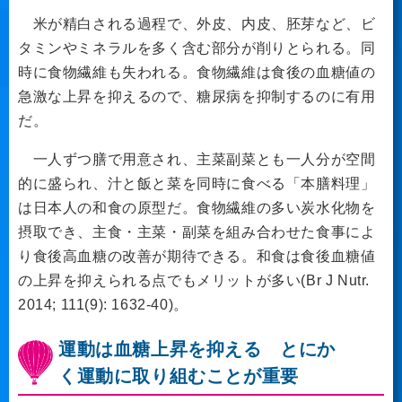
米が精白される過程で、外皮、内皮、胚芽など、ビ
タミンやミネラルを多く含む部分が削りとられる。同
時に食物繊維も失われる。食物繊維は食後の血糖値の
急激な上昇を抑えるので、糖尿病を抑制するのに有用
だ。
一人ずつ膳で用意され、主菜副菜とも一人分が空間
的に盛られ、汁と飯と菜を同時に食べる「本膳料理」
は日本人の和食の原型だ。食物繊維の多い炭水化物を
摂取でき、主食・主菜・副菜を組み合わせた食事によ
り食後高血糖の改善が期待できる。和食は食後血糖値
の上昇を抑えられる点でもメリットが多い(Br J Nutr.
2014; 111(9): 1632-40)。
運動は血糖上昇を抑える とにか
く運動に取り組むことが重要