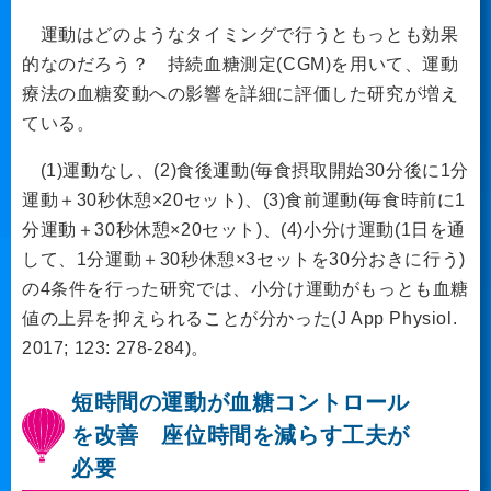
運動はどのようなタイミングで行うともっとも効果
的なのだろう？ 持続血糖測定(CGM)を用いて、運動
療法の血糖変動への影響を詳細に評価した研究が増え
ている。
(1)運動なし、(2)食後運動(毎食摂取開始30分後に1分
運動＋30秒休憩×20セット)、(3)食前運動(毎食時前に1
分運動＋30秒休憩×20セット)、(4)小分け運動(1日を通
して、1分運動＋30秒休憩×3セットを30分おきに行う)
の4条件を行った研究では、小分け運動がもっとも血糖
値の上昇を抑えられることが分かった(J App Physiol.
2017; 123: 278-284)。
短時間の運動が血糖コントロール
を改善 座位時間を減らす工夫が
必要