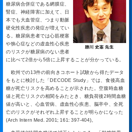
糖尿病合併症である網膜症、
腎症、神経障害に加えて、日
本でも大血管症、つまり動脈
硬化性疾患の発症が増えてい
る。糖尿病患者では心筋梗塞
や狭心症などの虚血性心疾患
のリスクが糖尿病のない患者
に比べて2倍から5倍に上昇することが分かっている。
欧州での13件の前向きコホート試験から得たデータ
をもとに検討した「DECODE Study」では、食後高血
糖が死亡リスクを高めることが示された。空腹時血糖
値と死亡リスクの相関をみたとき、糖負荷後2時間血糖
値が高いと、心血管病、虚血性心疾患、脳卒中、全死
亡のリスクがそれぞれ上昇することが明らかになった
(Arch Intern Med. 2001; 161: 397-404)。