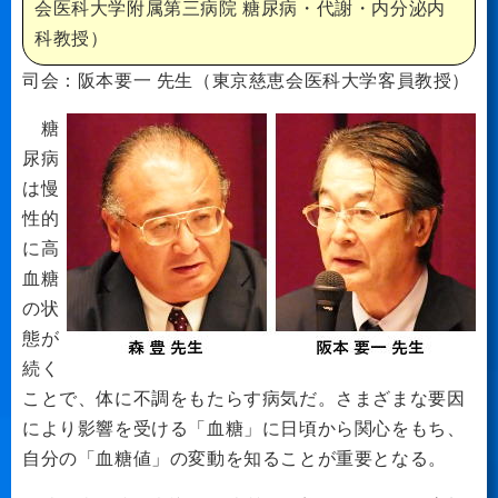
会医科大学附属第三病院 糖尿病・代謝・内分泌内
科教授）
司会：阪本要一 先生（東京慈恵会医科大学客員教授）
糖
尿病
は慢
性的
に高
血糖
の状
態が
続く
ことで、体に不調をもたらす病気だ。さまざまな要因
により影響を受ける「血糖」に日頃から関心をもち、
自分の「血糖値」の変動を知ることが重要となる。