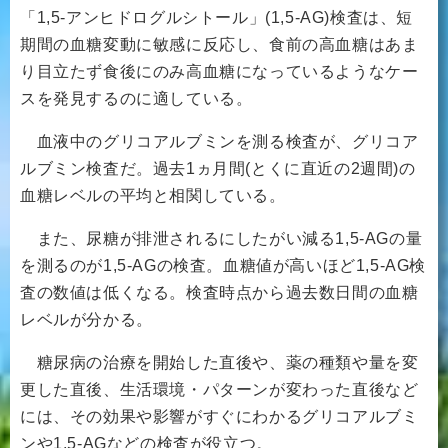
「1,5-アンヒドログルシトール」(1,5-AG)検査は、短
期間の血糖変動に敏感に反応し、食前の高血糖はあま
り目立たず食後にのみ高血糖になっているようなケー
スを発見するのに適している。
血液中のグリコアルブミンを測る検査が、グリコア
ルブミン検査だ。過去1ヵ月間(とくに直近の2週間)の
血糖レベルの平均と相関している。
また、尿糖が排泄されるにしたがい減る1,5-AGの量
を測るのが1,5-AGの検査。血糖値が高いほど1,5-AG検
査の数値は低くなる。検査時点から過去数日間の血糖
レベルが分かる。
糖尿病の治療を開始した直後や、薬の種類や量を変
更した直後、生活環境・パターンが変わった直後など
には、その効果や影響がすぐにわかるグリコアルブミ
ンや1,5-AGなどの検査が役立つ。