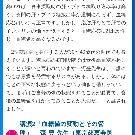
高ければ、食事摂取時の肝・ブドウ糖取り込み率は高
く、夜間の肝・ブドウ糖放出率が過剰にならず、血糖
応答はいつも正常です。しかし、脂肪肝などで肝での
インスリンの働きが低下すると、血糖応答に乱れが生
じ、血糖値が高くなるのです。
2型糖尿病を発症する人が30〜40歳代の世代でも増
えています。糖尿病の初期段階では食後高血糖が起こ
ることが多いと言われています。河盛先生は、「誰に
でも糖尿病を発症するリスクがある。しかし、体には
もとの正常な状態に戻そうという働きも備わってい
る。まずはご自分の体の状態を知ることが必要で、食
後の血糖値をはかってみることが大切だ」、と話され
ました。
講演2「血糖値の変動とその管
理」
森 豊 先生（東京慈恵会医