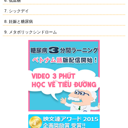
6. 低血糖
7. シックデイ
8. 妊娠と糖尿病
9. メタボリックシンドローム