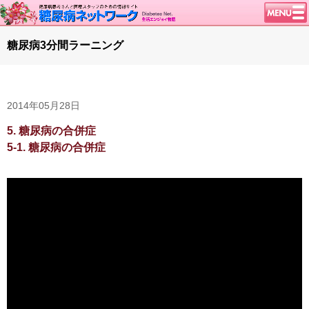
トップページ
糖尿病3分間ラーニング
ニュース
学会・イベント
2014年05月28日
談話室BBS
糖尿病のきほん
5. 糖尿病の合併症
5-1. 糖尿病の合併症
特集・連載
腎臓の健康道
インスリンポンプ
血糖トレンド
グリコアルブミン
特集・連載 一覧へ
1型ライフ