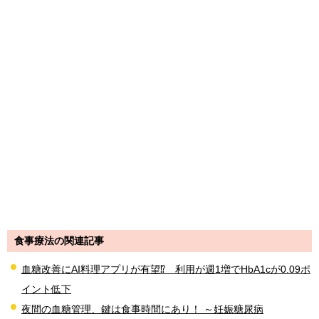
食事療法の関連記事
血糖改善にAI料理アプリが有望⁉ 利用が週1増でHbA1cが0.09ポ
イント低下
夜間の血糖管理、鍵は食事時間にあり！ ～妊娠糖尿病