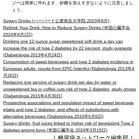
ジーは簡単に作れます。砂糖を加えすぎないように注意しまし
ょう。
Sugary Drinks (ハーバード公衆衛生大学院 2023年8月)
Rethink Your Drink: How to Reduce Sugary Drinks (米国心臓学会
2024年8月2日)
Drinking one 12-ounce sugar-sweetened soft drink a day can
increase the risk of type 2 diabetes by 22 percent, study suggests
(Diabetologia 2013年4月24日)
Consumption of sweet beverages and type 2 diabetes incidence in
European adults: results from EPIC-InterAct (Diabetologia 2013年4
月26日)
Replacing one serving of sugary drink per day by water or
unsweetened tea or coffee cuts risk of type 2 diabetes, study shows
(Diabetologia 2015年4月30日)
Prospective associations and population impact of sweet beverage
intake and type 2 diabetes, and effects of substitutions with
alternative beverages (Diabetologia 2015年5月6日)
Sugary drinks, fruit juices linked to higher risk of developing Type 2
diabetes among boys (米国心臓学会 2024年3月19日)
［ 糖尿病ネットワーク編集部 ］