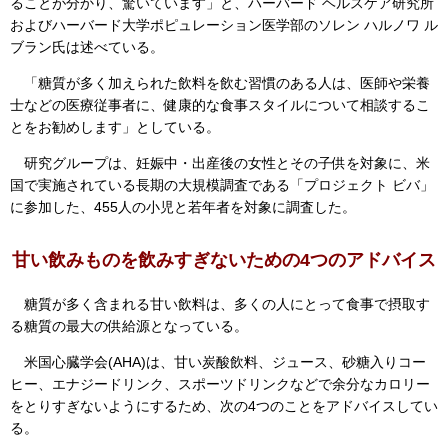
ることが分かり、驚いています」と、ハーバード ヘルスケア研究所
およびハーバード大学ポピュレーション医学部のソレン ハルノワ ル
ブラン氏は述べている。
「糖質が多く加えられた飲料を飲む習慣のある人は、医師や栄養
士などの医療従事者に、健康的な食事スタイルについて相談するこ
とをお勧めします」としている。
研究グループは、妊娠中・出産後の女性とその子供を対象に、米
国で実施されている長期の大規模調査である「プロジェクト ビバ」
に参加した、455人の小児と若年者を対象に調査した。
甘い飲みものを飲みすぎないための4つのアドバイス
糖質が多く含まれる甘い飲料は、多くの人にとって食事で摂取す
る糖質の最大の供給源となっている。
米国心臓学会(AHA)は、甘い炭酸飲料、ジュース、砂糖入りコー
ヒー、エナジードリンク、スポーツドリンクなどで余分なカロリー
をとりすぎないようにするため、次の4つのことをアドバイスしてい
る。