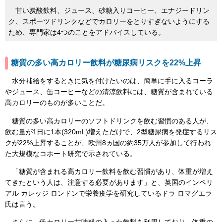
甘い炭酸飲料、ジュース、砂糖入りコーヒー、エナジードリン
ク、スポーツドリンクなどでカロリーをとりすぎないようにする
ため、専門家は4つのことをアドバイスしている。
糖質の多い高カロリー飲料が糖尿病リスクを22%上昇
水分補給をするときに気を付けたいのは、簡単に手に入るコーラ
やジュース、缶コーヒーなどの清涼飲料には、糖質が含まれている
高カロリーのものが多いことだ。
糖質の多い高カロリーのソフトドリンクを飲む習慣のある人が、
飲む量が1日に1本(320mL)増えただけで、2型糖尿病を発症するリス
クが22%上昇することが、欧州8ヵ国の約35万人が参加して行われ
た大規模なコホート研究で示されている。
「糖質が含まれる高カロリー飲料を飲む習慣があり、体重が増え
てきたという人は、注意する必要があります」と、英国のインペリ
アル カレッジ ロンドンで栄養疫学を研究しているドラ ロマグエラ
氏は言う。
さらに、低カロリー甘味料の入った飲料を利用しており、体重の