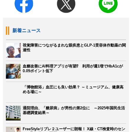
新着ニュース
視覚障害につながるまれな眼疾患とGLP-1受容体作動薬の関
連性
血糖改善にAI料理アプリが有望⁉ 利用が週1増でHbA1cが
0.09ポイント低下
「博物館浴」血圧にも良い効果？ ～ミュージアム、健康高
める場に～
通院理由、「糖尿病」が男性の第2位に ～2025年国民生活
基礎調査結果～
FreeStyleリブレ２ユーザーに朗報！ X線・CT検査時のセン