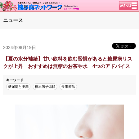
トップページ
ニュース
ニュース
学会・イベント
2024年08月19日
談話室BBS
糖尿病のきほん
【夏の水分補給】甘い飲料を飲む習慣があると糖尿病リス
クが上昇 おすすめは無糖のお茶や水 4つのアドバイス
特集・連載
腎臓の健康道
キーワード
糖尿病と肥満
糖尿病予備群
食事療法
インスリンポンプ
血糖トレンド
グリコアルブミン
特集・連載 一覧へ
1型ライフ