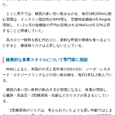
た。
とくに男子では、糖質の多い甘い飲みものを、毎日1杯(250mL)飲
む習慣は、インスリン抵抗性が34%増え、空腹時血糖値が5.6mg/dL
増加し、1～2ヵ月の血糖値の平均が反映されるHbA1cが0.12%上昇
することと関連していた。
高カロリー飲料を飲む代わりに、新鮮な野菜や果物を食べるよう
にすると、糖尿病リスクは上昇しないとしている。
健康的な食事スタイルについて専門家に相談
AHAによると、米国の小児と若年者の3分の2が、ソーダ・レモネ
ード・エナジードリンクなどの甘い飲み物を、毎日1本以上飲んでい
る。
糖質の多い甘い飲料の飲みすぎが習慣になると、体重が増加し、
心臓病・高血圧・2型糖尿病・虫歯などのリスクが高まるとしてい
る。
「2型糖尿病のリスクは、考えられていたよりも若い年齢ではじま