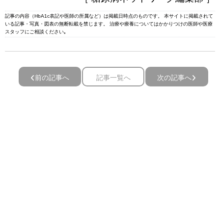
記事の内容（HbA1c表記や医師の所属など）は掲載日時点のものです。 本サイトに掲載されて
いる記事・写真・図表の無断転載を禁じます。 治療や療養についてはかかりつけの医師や医療
スタッフにご相談ください｡
前の記事へ
記事一覧へ
次の記事へ