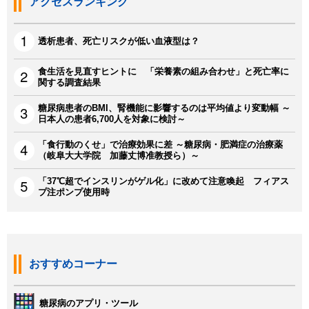
アクセスランキング
透析患者、死亡リスクが低い血液型は？
食生活を見直すヒントに 「栄養素の組み合わせ」と死亡率に
関する調査結果
糖尿病患者のBMI、腎機能に影響するのは平均値より変動幅 ～
日本人の患者6,700人を対象に検討～
「食行動のくせ」で治療効果に差 ～糖尿病・肥満症の治療薬
（岐阜大大学院 加藤丈博准教授ら）～
「37℃超でインスリンがゲル化」に改めて注意喚起 フィアス
プ注ポンプ使用時
おすすめコーナー
糖尿病のアプリ・ツール