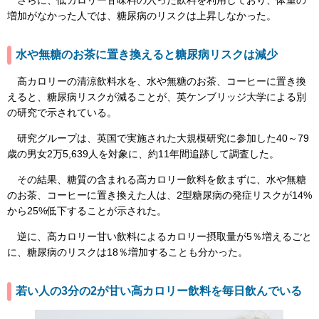
増加がなかった人では、糖尿病のリスクは上昇しなかった。
水や無糖のお茶に置き換えると糖尿病リスクは減少
高カロリーの清涼飲料水を、水や無糖のお茶、コーヒーに置き換
えると、糖尿病リスクが減ることが、英ケンブリッジ大学による別
の研究で示されている。
研究グループは、英国で実施された大規模研究に参加した40～79
歳の男女2万5,639人を対象に、約11年間追跡して調査した。
その結果、糖質の含まれる高カロリー飲料を飲まずに、水や無糖
のお茶、コーヒーに置き換えた人は、2型糖尿病の発症リスクが14%
から25%低下することが示された。
逆に、高カロリー甘い飲料によるカロリー摂取量が5％増えるごと
に、糖尿病のリスクは18％増加することも分かった。
若い人の3分の2が甘い高カロリー飲料を毎日飲んでいる