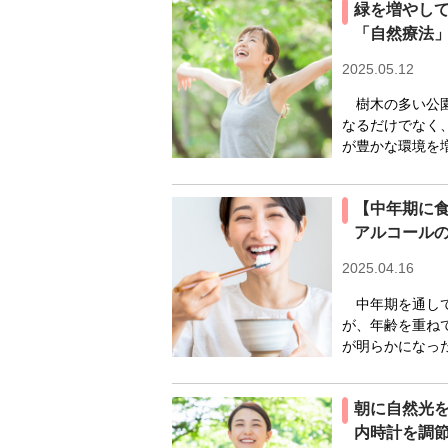
緑を増やし
「自然療法
2025.05.12
樹木の多い公園
なるだけでなく
が豊かな環境を増
【中年期に
アルコール
2025.04.16
中年期を通して
が、年齢を重ね
が明らかになった
朝に自然光
内時計を調