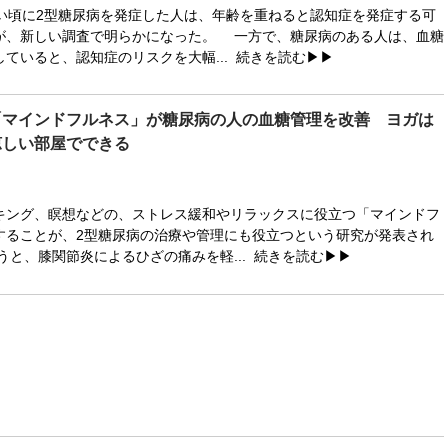
い頃に2型糖尿病を発症した人は、年齢を重ねると認知症を発症する可
が、新しい調査で明らかになった。 一方で、糖尿病のある人は、血糖
ていると、認知症のリスクを大幅...
続きを読む▶▶
「マインドフルネス」が糖尿病の人の血糖管理を改善 ヨガは
涼しい部屋でできる
ング、瞑想などの、ストレス緩和やリラックスに役立つ「マインドフ
することが、2型糖尿病の治療や管理にも役立つという研究が発表され
うと、膝関節炎によるひざの痛みを軽...
続きを読む▶▶