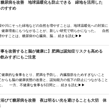
て糖尿病を改善 地球温暖化も防止できる 緑地を活用した
」のすすめ
や川にそった緑地などの自然を増やすことは、地球温暖化への対策に
、健康増進にもつながることが、新しい研究で明らかになった。 自然
やすことは、糖尿病や心臓病、脳...
続きを読む▶▶
食事を改善すると脳が健康に】肥満は認知症リスクも高める
の飲みすぎにもご注意
健康的な食事をとり、肥満を予防し、内臓脂肪をためすぎないこと
てからも脳の健康状態の改善と、認知能力の低下の防止につながること
。 一方、不健康な食事を5日間と...
続きを読む▶▶
を浴びて糖尿病を改善 夜は明るい光を避けることも大切 体
節