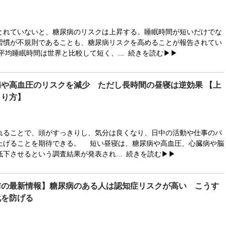
れていないと、糖尿病のリスクは上昇する。睡眠時間が短いだけでな
習慣が不規則であることも、糖尿病リスクを高めることが報告されてい
平均睡眠時間は世界と比較して短く、...
続きを読む▶▶
や高血圧のリスクを減少 ただし長時間の昼寝は逆効果 【上
とり方】
ることで、頭がすっきりし、気分は良くなり、日中の活動や仕事のパ
上げることを期待できる。 短い昼寝は、糖尿病や高血圧、心臓病や脳
下させるという調査結果が発表され...
続きを読む▶▶
防の最新情報】糖尿病のある人は認知症リスクが高い こうす
化を防げる