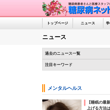
トップページ
ニュース
学
ニュース
過去のニュース一覧
2026年
2025年
2024年
2023
注目キーワード
2013年
2012年
2011年
2010
1型糖尿病（389)
インスリンポンプ/C
世界糖尿病デー（97)
医療の進歩（50
メンタルヘルス
糖尿病の検査（HbA1c 他）（586)
糖
【睡眠の最
上げる方法