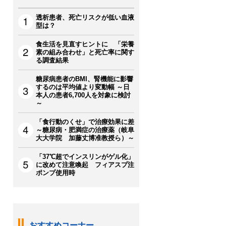
透析患者、死亡リスクが低い血液
型は？
食生活を見直すヒントに 「栄養
素の組み合わせ」と死亡率に関す
る調査結果
糖尿病患者のBMI、腎機能に影響
するのは平均値より変動幅 ～日
本人の患者6,700人を対象に検討
～
「食行動のくせ」で治療効果に差
～糖尿病・肥満症の治療薬（岐阜
大大学院 加藤丈博准教授ら）～
「37℃超でインスリンがゲル化」
に改めて注意喚起 フィアスプ注
ポンプ使用時
おすすめコーナー