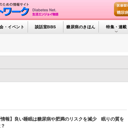
会・イベント
談話室BBS
糖尿病のきほん
特集・連載
腎臓の健康道
インスリンポ
血糖トレンド
年
2022年
2021年
2020年
2019年
2018年
2017年
グリコアルブ
年
2009年
2008年
2007年
2006年
2005年
2004年
GM（141)
ヘルシーエイジング（28)
メンタルヘルス（279)
特集・連載 
0)
医薬品/インスリン（653)
新型コロナと糖尿病（181)
糖尿
尿病予備群（319)
糖尿病合併症（1191)
運動療法（875)
食事
新情報】良い睡眠は糖尿病や肥満のリスクを減少 眠りの質を
は？