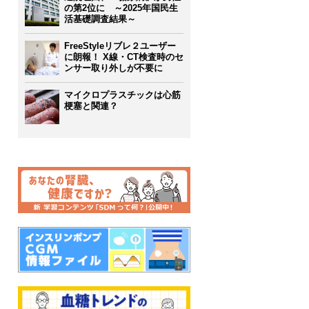
の第2位に ～2025年国民生
活基礎調査結果～
FreeStyleリブレ２ユーザー
に朗報！ X線・CT検査時のセ
ンサー取り外しが不要に
マイクロプラスチックは心筋
梗塞と関連？