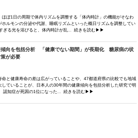
ほぼ1日の周期で体内リズムを調整する「体内時計」の機能がそなわ
がホルモンの分泌や代謝、睡眠リズムといった概日リズムを調整してい
すぎる光を浴びると、体内時計が乱...
続きを読む▶▶
康傾向を包括分析 「健康でない期間」が長期化 糖尿病の状
対策が必要
命と健康寿命の差は広がっていることや、47都道府県の比較でも地域
大していることが、日本人の30年間の健康傾向を包括分析した研究で明
認知症が死因の1位になった...
続きを読む▶▶