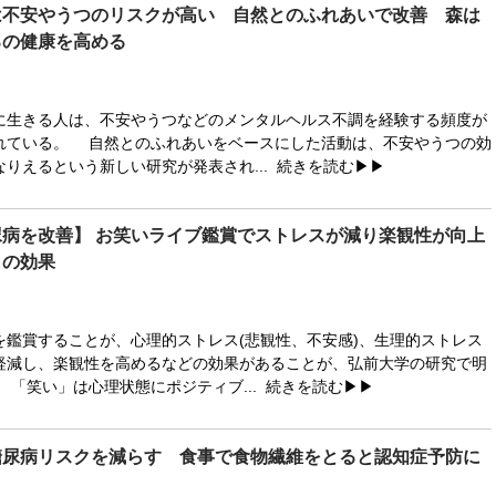
は不安やうつのリスクが高い 自然とのふれあいで改善 森は
ろの健康を高める
生きる人は、不安やうつなどのメンタルヘルス不調を経験する頻度が
れている。 自然とのふれあいをベースにした活動は、不安やうつの効
りえるという新しい研究が発表され...
続きを読む▶▶
病を改善】 お笑いライブ鑑賞でストレスが減り楽観性が向上
」の効果
鑑賞することが、心理的ストレス(悲観性、不安感)、生理的ストレス
軽減し、楽観性を高めるなどの効果があることが、弘前大学の研究で明
 「笑い」は心理状態にポジティブ...
続きを読む▶▶
糖尿病リスクを減らす 食事で食物繊維をとると認知症予防に