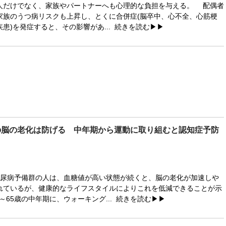
だけでなく、家族やパートナーへも心理的な負担を与える。 配偶者
家族のうつ病リスクも上昇し、とくに合併症(脳卒中、心不全、心筋梗
患)を発症すると、その影響があ...
続きを読む▶▶
の脳の老化は防げる 中年期から運動に取り組むと認知症予防
尿病予備群の人は、血糖値が高い状態が続くと、脳の老化が加速しや
れているが、健康的なライフスタイルによりこれを低減できることが示
～65歳の中年期に、ウォーキング...
続きを読む▶▶