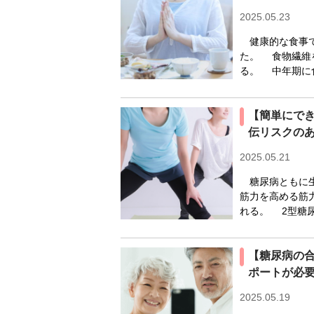
2025.05.23
健康的な食事で
た。 食物繊維
る。 中年期に
【簡単にでき
伝リスクの
2025.05.21
糖尿病ともに生
筋力を高める筋
れる。 2型糖尿
【糖尿病の
ポートが必
2025.05.19