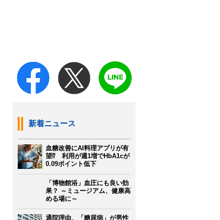
新着ニュース
血糖改善にAI料理アプリが有
望⁉ 利用が週1増でHbA1cが
0.09ポイント低下
「博物館浴」血圧にも良い効
果？ ～ミュージアム、健康高
める場に～
通院理由、「糖尿病」が男性