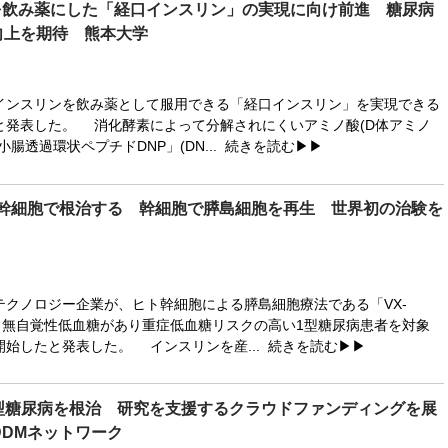
を飲み薬にした「経口インスリン」の実現に向け前進 糖尿病
向上を期待 熊本大学
ンスリンを飲み薬として服用できる「経口インスリン」を実現できる
と発表した。 消化酵素によって分解されにくいアミノ酸(D体アミノ
小腸透過環状ペプチドDNP」(DN...
続きを読む▶▶
を幹細胞で根治する 幹細胞で膵島細胞を再生 世界初の治験を
クノロジー企業が、ヒト幹細胞による膵島細胞療法である「VX-
し、無自覚性低血糖があり重症低血糖リスクの高い1型糖尿病患者を対象
開始したと発表した。 インスリンを産...
続きを読む▶▶
1型糖尿病を根治 研究を支援するクラウドファンディングを展
DDMネットワーク