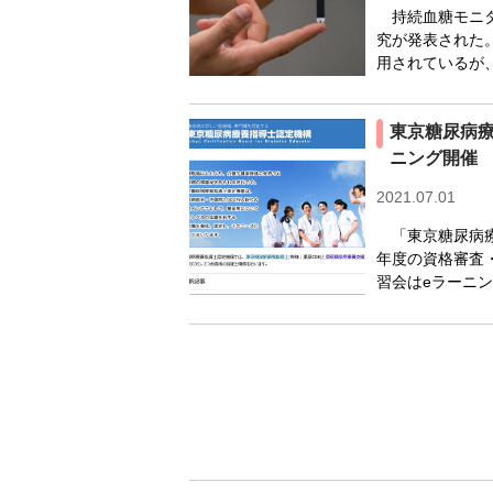
持続血糖モニタ
究が発表された
用されているが、
東京糖尿病療
ニング開催
2021.07.01
「東京糖尿病療養
年度の資格審査
習会はeラーニン