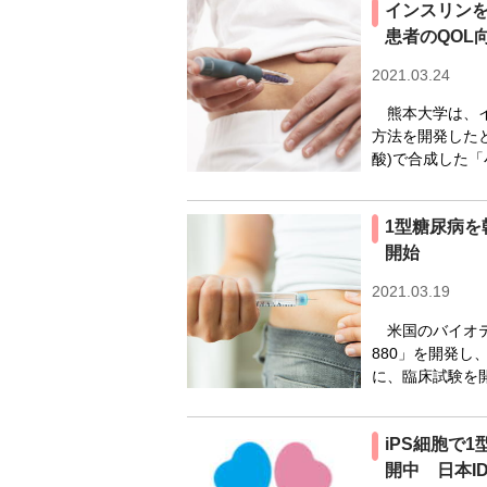
インスリン
患者のQOL
2021.03.24
熊本大学は、イ
方法を開発した
酸)で合成した「
1型糖尿病
開始
2021.03.19
米国のバイオテ
880」を開発
に、臨床試験を
iPS細胞で
開中 日本I