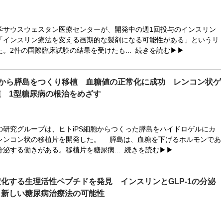
サウスウェスタン医療センターが、開発中の週1回投与のインスリン
「インスリン療法を変える画期的な製剤になる可能性がある」というリ
。2件の国際臨床試験の結果を受けたも...
続きを読む▶▶
胞から膵島をつくり移植 血糖値の正常化に成功 レンコン状ゲ
 1型糖尿病の根治をめざす
研究グループは、ヒトiPS細胞からつくった膵島をハイドロゲルにカ
レンコン状の移植片を開発した。 膵島は、血糖を下げるホルモンであ
泌する働きがある。移植片を糖尿病...
続きを読む▶▶
化する生理活性ペプチドを発見 インスリンとGLP-1の分泌
 新しい糖尿病治療法の可能性