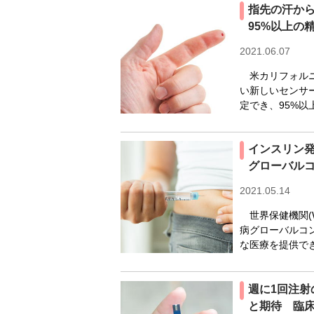
指先の汗か
95%以上の
2021.06.07
米カリフォルニ
い新しいセンサ
定でき、95%以
インスリン発
グローバル
2021.05.14
世界保健機関(W
病グローバルコ
な医療を提供でき
週に1回注
と期待 臨