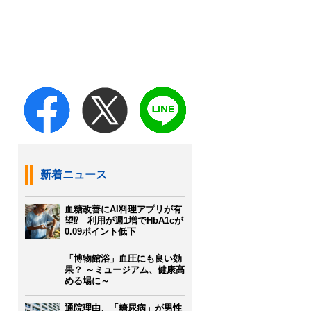
新着ニュース
血糖改善にAI料理アプリが有
望⁉ 利用が週1増でHbA1cが
0.09ポイント低下
「博物館浴」血圧にも良い効
果？ ～ミュージアム、健康高
める場に～
通院理由、「糖尿病」が男性