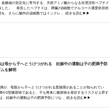
血糖値の安定化に寄与する、天然アミノ酸からなる生理活性ペプチド
表した。 発見したペプチドは、膵臓のβ細胞でグルコース濃度依存的
を、さらに腸内分泌細胞ではインクレ...
続きを読む▶▶
満は母から子へとうけつがれる 妊娠中の運動は子の肥満予防
ズムを解明
満が、母親から子へとうけつがれる悪循環があることが知られてい
満や2型糖尿病であると、子も将来に糖尿病を発症するリスクが上昇す
は、妊娠中の運動は子の肥満予防につな...
続きを読む▶▶