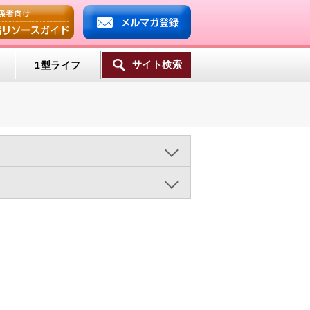
サイト検索
1型ライフ
ンプ
2015年
2014年
2013年
ミン
ヘルシーエイジング（23)
一覧へ
医療の進歩（497)
（583)
糖尿病の統計（27)
)
糖尿病合併症（1175)