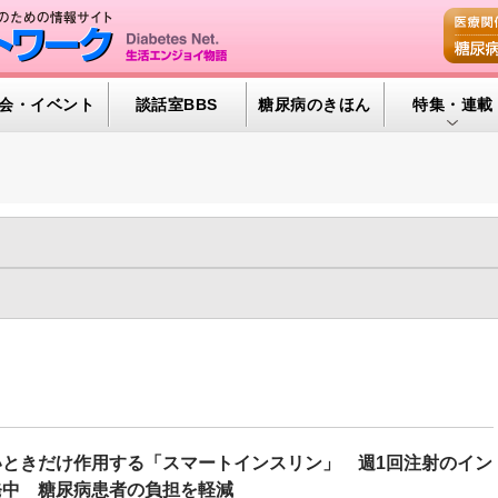
会・イベント
談話室BBS
糖尿病のきほん
特集・連載
腎臓の健康道
インスリンポ
血糖トレンド
年
2021年
2020年
2019年
2018年
2017年
2016年
グリコアルブ
年
2008年
2007年
2006年
2005年
2004年
2003年
43)
インクレチン関連薬（75)
インスリンポンプ/CGM（137)
特集・連載 
タルヘルス（279)
ライフスタイル（906)
世界糖尿病デー（90)
と糖尿病（181)
糖尿病と肥満（466)
糖尿病の検査（HbA1c 他）
ワーク（146)
糖尿病リソースガイド（101)
糖尿病予備群（307
いときだけ作用する「スマートインスリン」 週1回注射のイン
療法（851)
食事療法（1318)
発中 糖尿病患者の負担を軽減