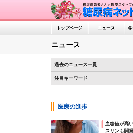
トップページ
ニュース
学
ニュース
過去のニュース一覧
2025年
2024年
2023年
2022
注目キーワード
2012年
2011年
2010年
2009
1型糖尿病（375)
HealthDay News（
メタボリックシンドローム（74)
メン
医療の進歩
医薬品/インスリン（648)
新型コロナ
糖尿病の診断基準（43)
糖尿病ネット
血糖値が高
血糖自己測定（SMBG）（142)
運動
スリンも開