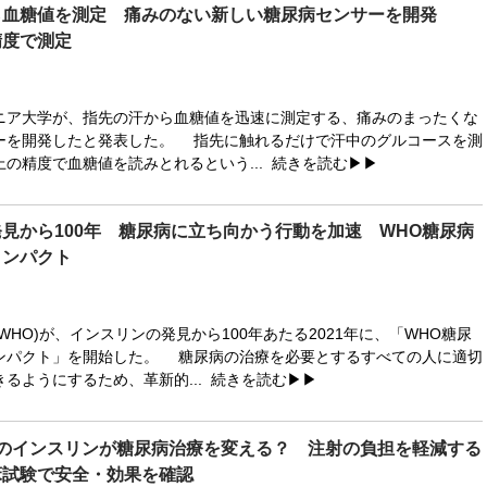
ら血糖値を測定 痛みのない新しい糖尿病センサーを開発
精度で測定
ア大学が、指先の汗から血糖値を迅速に測定する、痛みのまったくな
ーを開発したと発表した。 指先に触れるだけで汗中のグルコースを測
上の精度で血糖値を読みとれるという...
続きを読む▶▶
見から100年 糖尿病に立ち向かう行動を加速 WHO糖尿病
コンパクト
HO)が、インスリンの発見から100年あたる2021年に、「WHO糖尿
ンパクト」を開始した。 糖尿病の治療を必要とするすべての人に適切
るようにするため、革新的...
続きを読む▶▶
射のインスリンが糖尿病治療を変える？ 注射の負担を軽減する
床試験で安全・効果を確認