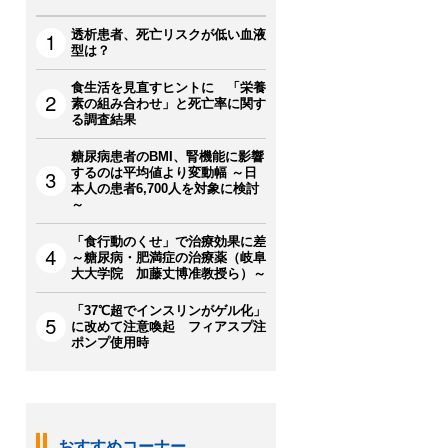
透析患者、死亡リスクが低い血液
型は？
食生活を見直すヒントに 「栄養
素の組み合わせ」と死亡率に関す
る調査結果
糖尿病患者のBMI、腎機能に影響
するのは平均値より変動幅 ～日
本人の患者6,700人を対象に検討
～
「食行動のくせ」で治療効果に差
～糖尿病・肥満症の治療薬（岐阜
大大学院 加藤丈博准教授ら）～
「37℃超でインスリンがゲル化」
に改めて注意喚起 フィアスプ注
ポンプ使用時
おすすめコーナー