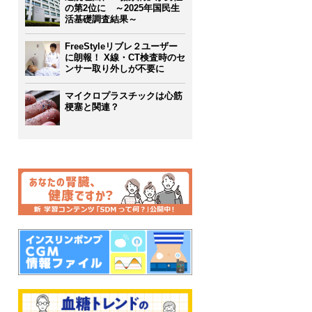
の第2位に ～2025年国民生
活基礎調査結果～
FreeStyleリブレ２ユーザー
に朗報！ X線・CT検査時のセ
ンサー取り外しが不要に
マイクロプラスチックは心筋
梗塞と関連？