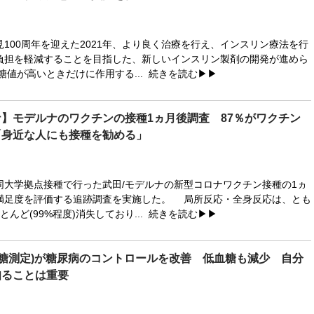
100周年を迎えた2021年、より良く治療を行え、インスリン療法を行
負担を軽減することを目指した、新しいインスリン製剤の開発が進めら
値が高いときだけに作用する...
続きを読む▶▶
】モデルナのワクチンの接種1ヵ月後調査 87％がワクチン
「身近な人にも接種を勧める」
大学拠点接種で行った武田/モデルナの新型コロナワクチン接種の1ヵ
満足度を評価する追跡調査を実施した。 局所反応・全身反応は、とも
んど(99%程度)消失しており...
続きを読む▶▶
血糖測定)が糖尿病のコントロールを改善 低血糖も減少 自分
知ることは重要