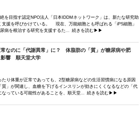
絶を目指す認定NPO法人「日本IDDMネットワーク」は、新たな研究助
く支援を呼びかけている。 現在、万能細胞とも呼ばれる「iPS細胞」
尿病を根治する研究を支援するた...
続きを読む▶▶
正常なのに「代謝異常」に？ 体脂肪の「質」が糖尿病や肥
に影響 順天堂大学
たり体重が正常であっても、2型糖尿病などの生活習慣病になる原因
「質」が関連し、血糖を下げるインスリンが効きにくくなるなどの「代
なっている可能性があることを、順天堂...
続きを読む▶▶