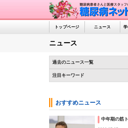
トップページ
ニュース
学
ニュース
過去のニュース一覧
2026年
2025年
2024年
2023
注目キーワード
2013年
2012年
2011年
2010
1型糖尿病（389)
インスリンポンプ/C
世界糖尿病デー（97)
医療の進歩（50
おすすめニュース
糖尿病の検査（HbA1c 他）（586)
糖
中年期の筋