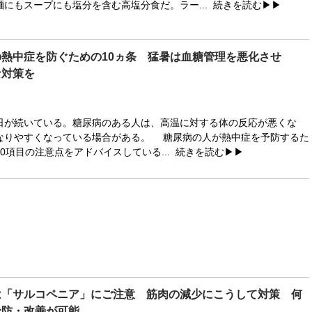
麺にもスープにも塩分を含む高塩分食だ。ラー...
続きを読む▶▶
熱中症を防ぐための10ヵ条 猛暑は血糖管理を悪化させ
な対策を
が続いている。糖尿病のある人は、高温に対する体の反応が悪くな
なりやすくなっている場合がある。 糖尿病の人が熱中症を予防するた
0項目の注意点をアドバイスしている...
続きを読む▶▶
は「サルコペニア」にご注意 筋肉の減少にこうして対策 何
予防・改善が可能