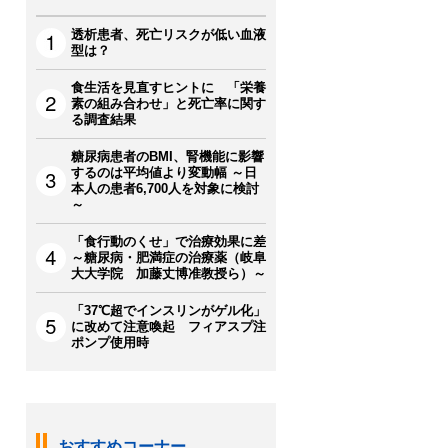
透析患者、死亡リスクが低い血液
型は？
食生活を見直すヒントに 「栄養
素の組み合わせ」と死亡率に関す
る調査結果
糖尿病患者のBMI、腎機能に影響
するのは平均値より変動幅 ～日
本人の患者6,700人を対象に検討
～
「食行動のくせ」で治療効果に差
～糖尿病・肥満症の治療薬（岐阜
大大学院 加藤丈博准教授ら）～
「37℃超でインスリンがゲル化」
に改めて注意喚起 フィアスプ注
ポンプ使用時
おすすめコーナー