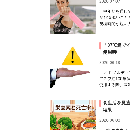
2026.07.07
中年期を通して
が42％低いこ
視聴時間が短い人
「37℃超で
使用時
2026.06.19
ノボ ノルディ
アスプ注100単
使用する際、高温
食生活を見
結果
2026.06.08