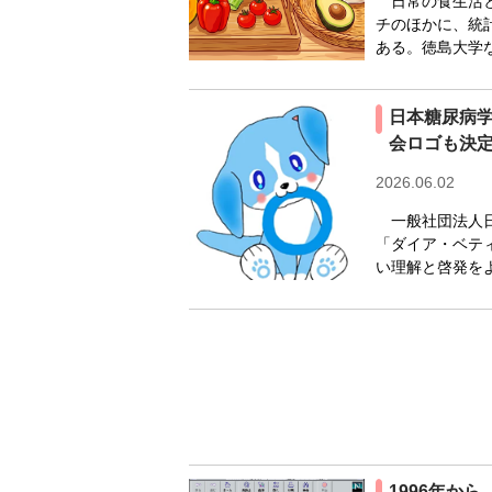
日常の食生活と
チのほかに、統
ある。徳島大学な
日本糖尿病
会ロゴも決
2026.06.02
一般社団法人日
「ダイア・ベテ
い理解と啓発をよ
1996年か