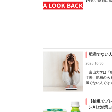
1年のご愛顧に感
肥満でない
2025.10.30
富山大学は「糖
従来、肥満のあ
満でない人ではそ
【抽選でプレ
ンA1c対策