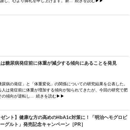
謝し、心より御礼を申し上げます。新...
続きを読む▶▶
人は糖尿病発症前に体重が減少する傾向にあることを発見
尿病の発症」と「体重変化」の関係についての研究結果を公表した。
る人は発症前に体重が増加する傾向が知られてきたが、今回の研究で肥
の傾向が逆転し...
続きを読む▶▶
ゼント】健康な方の高めのHbA1c対策に！「明治ヘモグロビ
ヨーグルト」発売記念キャンペーン［PR］