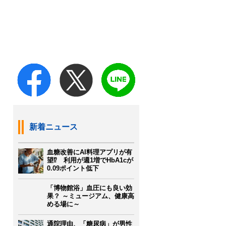
新着ニュース
血糖改善にAI料理アプリが有
望⁉ 利用が週1増でHbA1cが
0.09ポイント低下
「博物館浴」血圧にも良い効
果？ ～ミュージアム、健康高
める場に～
通院理由、「糖尿病」が男性