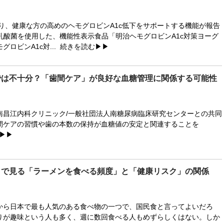
より、健康な方の高めのヘモグロビンA1c低下をサポートする機能が報告
2乳酸菌を使用した、機能性表示食品「明治ヘモグロビンA1c対策ヨーグ
グロビンA1c対...
続きを読む▶▶
では不十分？「歯間ケア」が良好な血糖管理に関係する可能性
昌江内科クリニック/一般社団法人南糖尿病臨床研究センターとの共同
間ケアの習慣や歯の本数の保持が血糖値の安定と関連することを
▶▶
タで見る「ラーメンを食べる頻度」と「健康リスク」の関係
ら日本で最も人気のある食べ物の一つで、国民食と言ってよいだろ
りが趣味という人も多く、週に数回食べる人もめずらしくはない。しか