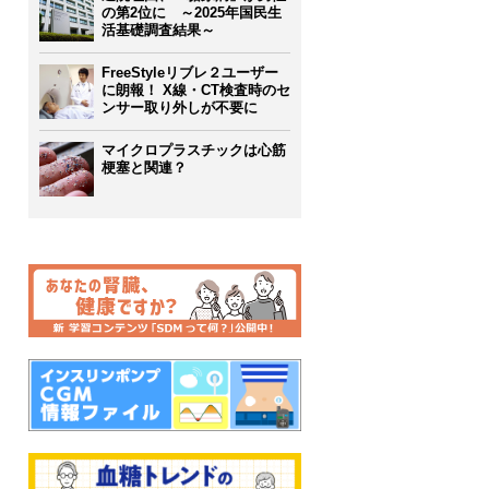
の第2位に ～2025年国民生
活基礎調査結果～
FreeStyleリブレ２ユーザー
に朗報！ X線・CT検査時のセ
ンサー取り外しが不要に
マイクロプラスチックは心筋
梗塞と関連？