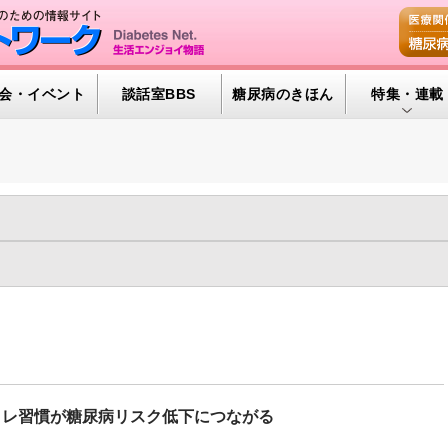
会・イベント
談話室BBS
糖尿病のきほん
特集・連載
腎臓の健康道
インスリンポ
血糖トレンド
年
2022年
2021年
2020年
2019年
2018年
2017年
グリコアルブ
年
2009年
2008年
2007年
2006年
2005年
2004年
GM（141)
ヘルシーエイジング（28)
メンタルヘルス（279)
特集・連載 
0)
医薬品/インスリン（653)
新型コロナと糖尿病（181)
糖尿
尿病予備群（319)
糖尿病合併症（1191)
運動療法（875)
食事
トレ習慣が糖尿病リスク低下につながる