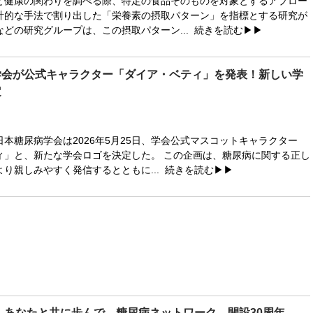
健康の関わりを調べる際、特定の食品そのものを対象とするアプロー
計的な手法で割り出した「栄養素の摂取パターン」を指標とする研究が
どの研究グループは、この摂取パターン...
続きを読む▶▶
学会が公式キャラクター「ダイア・ベティ」を発表！新しい学
定
本糖尿病学会は2026年5月25日、学会公式マスコットキャラクター
ィ」と、新たな学会ロゴを決定した。 この企画は、糖尿病に関する正し
り親しみやすく発信するとともに...
続きを読む▶▶
ら、あなたと共に歩んで。糖尿病ネットワーク、開設30周年。