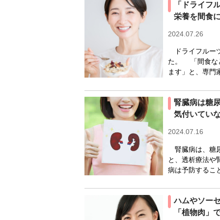
「ドライフ
栄養を間食
2024.07.26
ドライフルーツ
た。 「間食な
ます」と、専門
腎臓病は糖
気付いてい
2024.07.16
腎臓病は、糖尿
と、透析療法や
病は予防すること
ハムやソー
「植物肉」