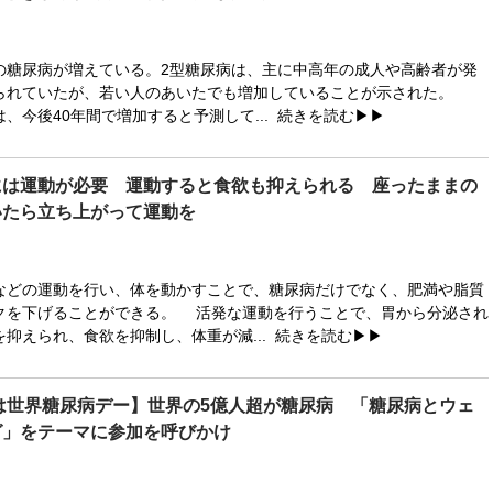
糖尿病が増えている。2型糖尿病は、主に中高年の成人や高齢者が発
られていたが、若い人のあいたでも増加していることが示された。
、今後40年間で増加すると予測して...
続きを読む▶▶
には運動が必要 運動すると食欲も抑えられる 座ったままの
いたら立ち上がって運動を
どの運動を行い、体を動かすことで、糖尿病だけでなく、肥満や脂質
クを下げることができる。 活発な運動を行うことで、胃から分泌され
抑えられ、食欲を抑制し、体重が減...
続きを読む▶▶
日は世界糖尿病デー】世界の5億人超が糖尿病 「糖尿病とウェ
グ」をテーマに参加を呼びかけ