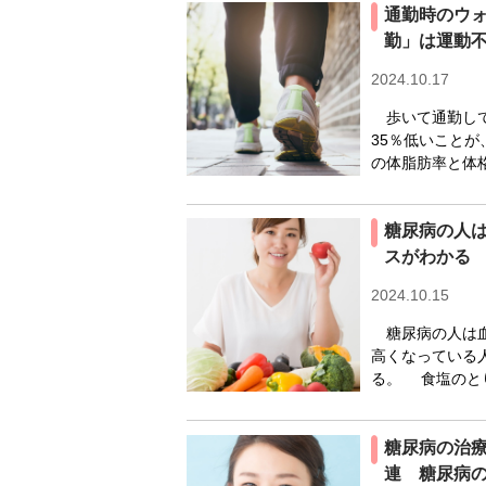
通勤時のウ
勤」は運動
2024.10.17
歩いて通勤して
35％低いこと
の体脂肪率と体格
糖尿病の人
スがわかる
2024.10.15
糖尿病の人は血
高くなっている
る。 食塩のと
糖尿病の治
連 糖尿病