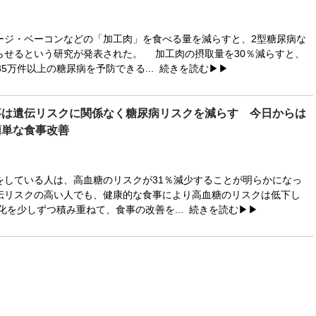
ジ・ベーコンなどの「加工肉」を食べる量を減らすと、2型糖尿病な
らせるという研究が発表された。 加工肉の摂取量を30％減らすと、
35万件以上の糖尿病を予防できる...
続きを読む▶▶
事は遺伝リスクに関係なく糖尿病リスクを減らす 今日からは
簡単な食事改善
している人は、高血糖のリスクが31％減少することが明らかになっ
伝リスクの高い人でも、健康的な食事により高血糖のリスクは低下し
化を少しずつ積み重ねて、食事の改善を...
続きを読む▶▶