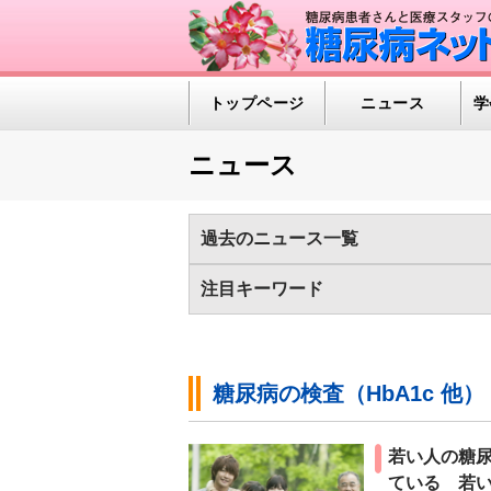
トップページ
ニュース
学
ニュース
過去のニュース一覧
2025年
2024年
2023年
2022
注目キーワード
2012年
2011年
2010年
2009
1型糖尿病（375)
HealthDay News（
メタボリックシンドローム（74)
メン
糖尿病の検査（HbA1c 他）
医薬品/インスリン（648)
新型コロナ
糖尿病の診断基準（43)
糖尿病予備群（
若い人の糖
ている 若