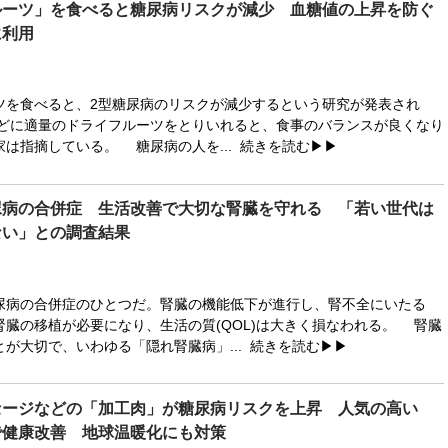
ルーツ」を食べると糖尿病リスクが減少 血糖値の上昇を防ぐ
に利用
を食べると、2型糖尿病のリスクが減少するという研究が発表され
どに適量のドライフルーツをとりいれると、食事のバランスが良くなり
家は指摘している。 糖尿病の人を...
続きを読む▶▶
尿病の合併症 生活改善で大切な腎臓を守れる 「若い世代は
ない」との調査結果
病の合併症のひとつだ。腎臓の機能低下が進行し、腎不全にいたる
腎臓の移植が必要になり、生活の質(QOL)は大きく損なわれる。 腎臓
が大切で、いわゆる「隠れ腎臓病」...
続きを読む▶▶
セージなどの「加工肉」が糖尿病リスクを上昇 人気の高い
で健康改善 地球温暖化にも対策