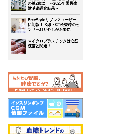
の第2位に ～2025年国民生
活基礎調査結果～
FreeStyleリブレ２ユーザー
に朗報！ X線・CT検査時のセ
ンサー取り外しが不要に
マイクロプラスチックは心筋
梗塞と関連？