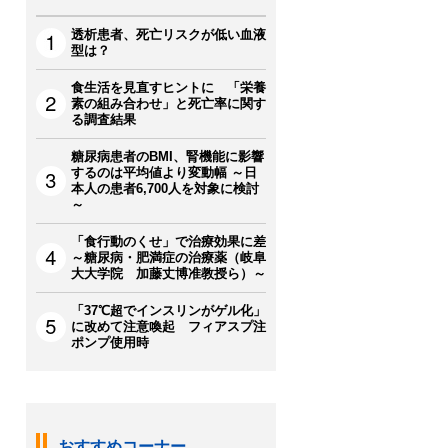
透析患者、死亡リスクが低い血液
型は？
食生活を見直すヒントに 「栄養
素の組み合わせ」と死亡率に関す
る調査結果
糖尿病患者のBMI、腎機能に影響
するのは平均値より変動幅 ～日
本人の患者6,700人を対象に検討
～
「食行動のくせ」で治療効果に差
～糖尿病・肥満症の治療薬（岐阜
大大学院 加藤丈博准教授ら）～
「37℃超でインスリンがゲル化」
に改めて注意喚起 フィアスプ注
ポンプ使用時
おすすめコーナー