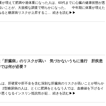
重が増えて肥満や過体重になった人は、60代までに心臓の健康状態が悪
高いことが、大規模な調査で明らかになった。 中年期に体重が増えた
ると糖尿病リスクが上昇するこ...
続きを読む▶▶
は「肝臓病」のリスクが高い 気づかないうちに進行 肝疾患
善では何が必要？
は、肝硬変や肝不全を含む深刻な肝臓病のリスクが高いことが明らか
 2型糖尿病の人は、とくに肥満をともなう人では、血糖値を下げるイ
悪くなるインスリン抵抗性が起...
続きを読む▶▶