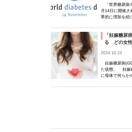
「世界糖尿病デー(W
月14日に開催
界的に増加を続け
「妊娠糖尿
る どの女
2024.10.23
妊娠糖尿病(G
た状態。 妊娠
に母体で何らかの