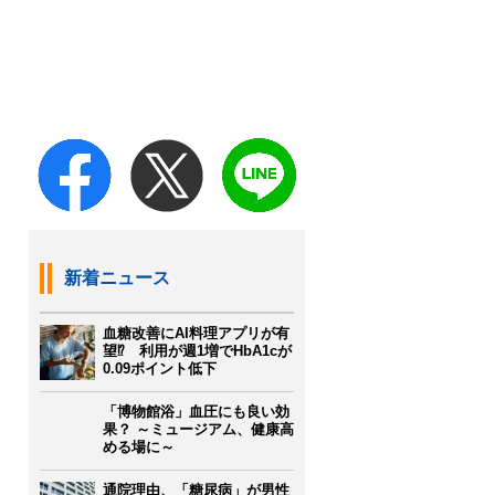
新着ニュース
血糖改善にAI料理アプリが有
望⁉ 利用が週1増でHbA1cが
0.09ポイント低下
「博物館浴」血圧にも良い効
果？ ～ミュージアム、健康高
める場に～
通院理由、「糖尿病」が男性