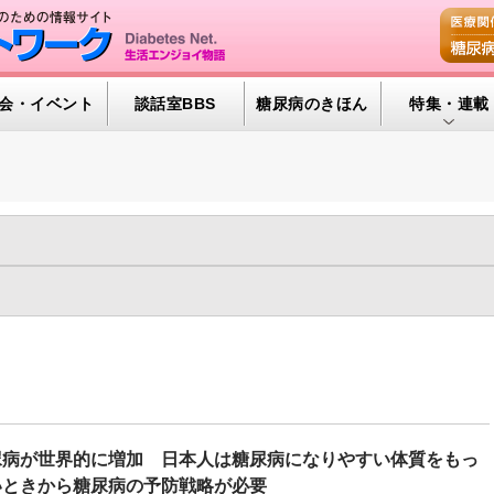
会・イベント
談話室BBS
糖尿病のきほん
特集・連載
腎臓の健康道
インスリンポ
血糖トレンド
年
2021年
2020年
2019年
2018年
2017年
2016年
グリコアルブ
年
2008年
2007年
2006年
2005年
2004年
2003年
43)
インクレチン関連薬（75)
インスリンポンプ/CGM（137)
特集・連載 
タルヘルス（279)
ライフスタイル（925)
世界糖尿病デー（90)
と糖尿病（181)
糖尿病と肥満（466)
糖尿病の検査（HbA1c 他）
307)
糖尿病合併症（1175)
血糖自己測定（SMBG）（142)
尿病が世界的に増加 日本人は糖尿病になりやすい体質をもっ
いときから糖尿病の予防戦略が必要