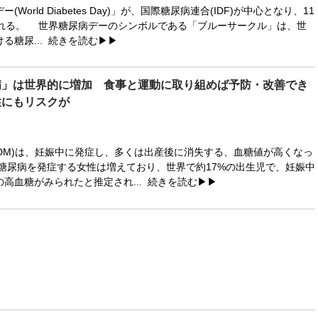
orld Diabetes Day)」が、国際糖尿病連合(IDF)が中心となり、11
される。 世界糖尿病デーのシンボルである「ブルーサークル」は、世
る糖尿...
続きを読む▶▶
病」は世界的に増加 食事と運動に取り組めば予防・改善でき
性にもリスクが
DM)は、妊娠中に発症し、多くは出産後に消失する、血糖値が高くなっ
糖尿病を発症する女性は増えており、世界で約17%の出生児で、妊娠中
高血糖がみられたと推定され...
続きを読む▶▶