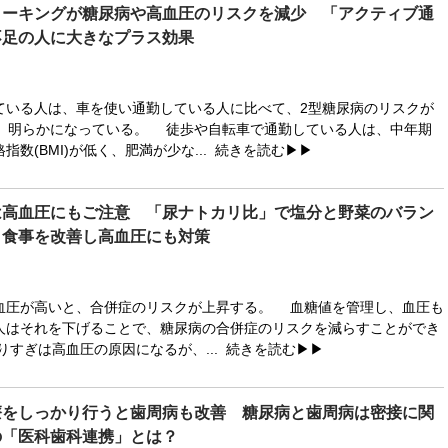
ォーキングが糖尿病や高血圧のリスクを減少 「アクティブ通
不足の人に大きなプラス効果
いる人は、車を使い通勤している人に比べて、2型糖尿病のリスクが
が、明らかになっている。 徒歩や自転車で通勤している人は、中年期
指数(BMI)が低く、肥満が少な...
続きを読む▶▶
は高血圧にもご注意 「尿ナトカリ比」で塩分と野菜のバラン
 食事を改善し高血圧にも対策
圧が高いと、合併症のリスクが上昇する。 血糖値を管理し、血圧も
人はそれを下げることで、糖尿病の合併症のリスクを減らすことができ
りすぎは高血圧の原因になるが、...
続きを読む▶▶
療をしっかり行うと歯周病も改善 糖尿病と歯周病は密接に関
の「医科歯科連携」とは？