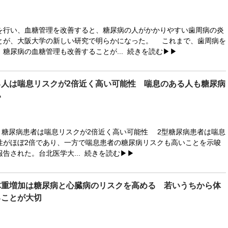
行い、血糖管理を改善すると、糖尿病の人がかかりやすい歯周病の炎
とが、大阪大学の新しい研究で明らかになった。 これまで、歯周病を
糖尿病の血糖管理も改善することが...
続きを読む▶▶
る人は喘息リスクが2倍近く高い可能性 喘息のある人も糖尿病
い
 News 糖尿病患者は喘息リスクが2倍近く高い可能性 2型糖尿病患者は喘息
性がほぼ2倍であり、一方で喘息患者の糖尿病リスクも高いことを示唆
告された。台北医学大...
続きを読む▶▶
体重増加は糖尿病と心臓病のリスクを高める 若いうちから体
ることが大切