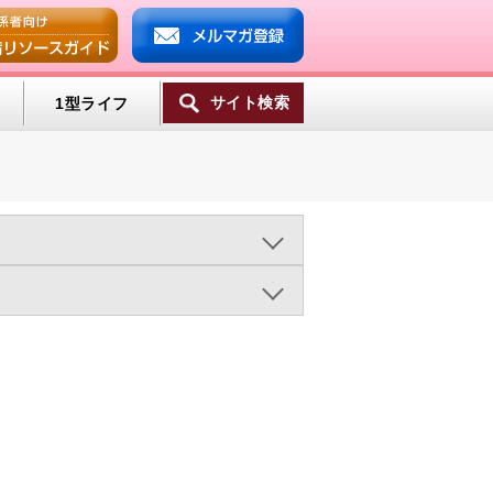
サイト検索
1型ライフ
ンプ
2015年
2014年
2013年
ミン
ヘルシーエイジング（23)
一覧へ
医療の進歩（497)
（583)
糖尿病の統計（27)
運動療法（863)
食事療法（1318)