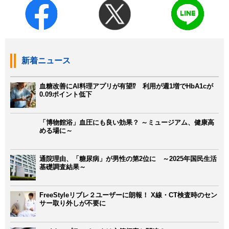
新着ニュース
血糖改善にAI料理アプリが有望⁉ 利用が週1増でHbA1cが
0.09ポイント低下
「博物館浴」血圧にも良い効果？ ～ミュージアム、健康高
める場に～
通院理由、「糖尿病」が男性の第2位に ～2025年国民生活
基礎調査結果～
FreeStyleリブレ２ユーザーに朗報！ X線・CT検査時のセン
サー取り外しが不要に