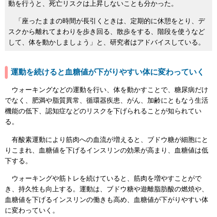
動を行うと、死亡リスクは上昇しないことも分かった。
「座ったままの時間が長引くときは、定期的に休憩をとり、デ
スクから離れてまわりを歩き回る、散歩をする、階段を使うなど
して、体を動かしましょう」と、研究者はアドバイスしている。
運動を続けると血糖値が下がりやすい体に変わっていく
ウォーキングなどの運動を行い、体を動かすことで、糖尿病だけ
でなく、肥満や脂質異常、循環器疾患、がん、加齢にともなう生活
機能の低下、認知症などのリスクを下げられることが知られてい
る。
有酸素運動により筋肉への血流が増えると、ブドウ糖が細胞にと
りこまれ、血糖値を下げるインスリンの効果が高まり、血糖値は低
下する。
ウォーキングや筋トレを続けていると、筋肉を増やすことがで
き、持久性も向上する。運動は、ブドウ糖や遊離脂肪酸の燃焼や、
血糖値を下げるインスリンの働きも高め、血糖値が下がりやすい体
に変わっていく。