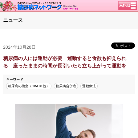
トップページ
ニュース
ニュース
学会・イベント
2024年10月28日
談話室BBS
糖尿病のきほん
糖尿病の人には運動が必要 運動すると食欲も抑えられ
る 座ったままの時間が長引いたら立ち上がって運動を
特集・連載
腎臓の健康道
キーワード
糖尿病の検査（HbA1c 他）
糖尿病合併症
運動療法
インスリンポンプ
血糖トレンド
グリコアルブミン
特集・連載 一覧へ
1型ライフ