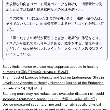
大規模な前向きコホート研究のデータを解析し、活動量計で測
定した身体活動量と健康状態などの関連を調べた。
その結果、1日に座ったままの時間が多く、運動不足の人は、
そうでない人に比べ、心血管疾患による死亡リスクが2倍に上昇
した。
「座ったままの時間が長引くときは、定期的に休憩をとり、
デスクから離れてまわりを歩き回る、散歩をする、階段を使う
などして、体を動かしましょう」と、スタマタキス教授はアド
バイスしている。
Study finds intense exercise may suppress appetite in healthy
humans (米国内分泌学会 2024年10月24日)
The Impact of Exercise Intensity and Sex on Endogenous Ghrelin
Levels and Appetite in Healthy Humans (Journal of the Endocrine
Society 2024年10月24日)
Standing more may not reduce cardiovascular disease risk, could
increase circulatory disease (シドニー大学 2024年10月17日)
Device-measured sedentary time and intensity-specific physical
activity in relation to all-cause and cardiovascular disease mortality: