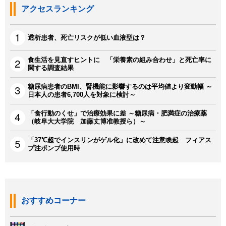
アクセスランキング
透析患者、死亡リスクが低い血液型は？
食生活を見直すヒントに 「栄養素の組み合わせ」と死亡率に
関する調査結果
糖尿病患者のBMI、腎機能に影響するのは平均値より変動幅 ～
日本人の患者6,700人を対象に検討～
「食行動のくせ」で治療効果に差 ～糖尿病・肥満症の治療薬
（岐阜大大学院 加藤丈博准教授ら）～
「37℃超でインスリンがゲル化」に改めて注意喚起 フィアス
プ注ポンプ使用時
おすすめコーナー