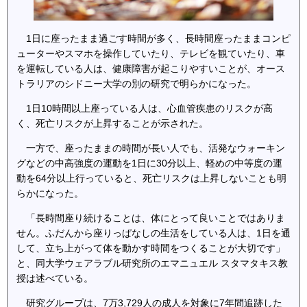
1日に座ったまま過ごす時間が多く、長時間座ったままコンピ
ューターやスマホを操作していたり、テレビを観ていたり、車
を運転している人は、健康障害が起こりやすいことが、オース
トラリアのシドニー大学の別の研究で明らかになった。
1日10時間以上座っている人は、心血管疾患のリスクが高
く、死亡リスクが上昇することが示された。
一方で、座ったままの時間が長い人でも、活発なウォーキン
グなどの中高強度の運動を1日に30分以上、軽めの中等度の運
動を64分以上行っていると、死亡リスクは上昇しないことも明
らかになった。
「長時間座り続けることは、体にとって良いことではありま
せん。ふだんから座りっぱなしの生活をしている人は、1日を通
して、立ち上がって体を動かす時間をつくることが大切です」
と、同大学ウェアラブル研究所のエマニュエル スタマタキス教
授は述べている。
研究グループは、7万3,729人の成人を対象に7年間追跡した