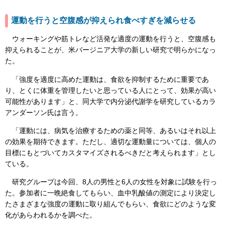
運動を行うと空腹感が抑えられ食べすぎを減らせる
ウォーキングや筋トレなど活発な適度の運動を行うと、空腹感も
抑えられることが、米バージニア大学の新しい研究で明らかになっ
た。
「強度を適度に高めた運動は、食欲を抑制するために重要であ
り、とくに体重を管理したいと思っている人にとって、効果が高い
可能性があります」と、同大学で内分泌代謝学を研究しているカラ
アンダーソン氏は言う。
「運動には、病気を治療するための薬と同等、あるいはそれ以上
の効果を期待できます。ただし、適切な運動量については、個人の
目標にもとづいてカスタマイズされるべきだと考えられます」とし
ている。
研究グループは今回、8人の男性と6人の女性を対象に試験を行っ
た。参加者に一晩絶食してもらい、血中乳酸値の測定により決定し
たさまざまな強度の運動に取り組んでもらい、食欲にどのような変
化があらわれるかを調べた。