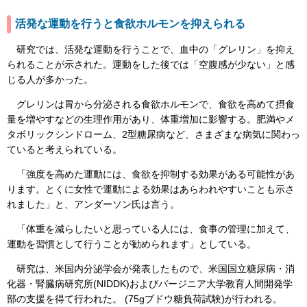
活発な運動を行うと食欲ホルモンを抑えられる
研究では、活発な運動を行うことで、血中の「グレリン」を抑え
られることが示された。運動をした後では「空腹感が少ない」と感
じる人が多かった。
グレリンは胃から分泌される食欲ホルモンで、食欲を高めて摂食
量を増やすなどの生理作用があり、体重増加に影響する。肥満やメ
タボリックシンドローム、2型糖尿病など、さまざまな病気に関わっ
ていると考えられている。
「強度を高めた運動には、食欲を抑制する効果がある可能性があ
ります。とくに女性で運動による効果はあらわれやすいことも示さ
れました」と、アンダーソン氏は言う。
「体重を減らしたいと思っている人には、食事の管理に加えて、
運動を習慣として行うことが勧められます」としている。
研究は、米国内分泌学会が発表したもので、米国国立糖尿病・消
化器・腎臓病研究所(NIDDK)およびバージニア大学教育人間開発学
部の支援を得て行われた。 (75gブドウ糖負荷試験)が行われる。