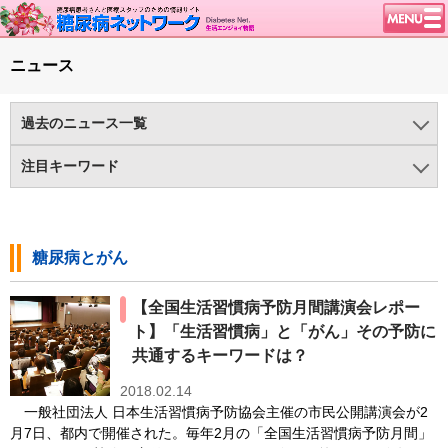
トップページ
ニュース
ニュース
学会・イベント
過去のニュース一覧
談話室BBS
2025年
2024年
2023年
2022年
2021年
2020年
注目キーワード
糖尿病のきほん
2019年
2018年
2017年
2016年
2015年
2014年
1型糖尿病（375)
HealthDay News（43)
特集・連載
2013年
2012年
2011年
2010年
2009年
2008年
インクレチン関連薬（75)
インスリンポンプ/CGM（137)
腎臓の健康道
糖尿病とがん
2007年
2006年
2005年
2004年
2003年
ヘルシーエイジング（23)
メタボリックシンドローム（74)
インスリンポンプ
【全国生活習慣病予防月間講演会レポー
メンタルヘルス（279)
ライフスタイル（925)
血糖トレンド
ト】「生活習慣病」と「がん」その予防に
世界糖尿病デー（90)
医療の進歩（497)
グリコアルブミン
共通するキーワードは？
医薬品/インスリン（648)
新型コロナと糖尿病（181)
特集・連載 一覧へ
2018.02.14
一般社団法人 日本生活習慣病予防協会主催の市民公開講演会が2
糖尿病と肥満（466)
糖尿病の検査（HbA1c 他）（583)
1型ライフ
月7日、都内で開催された。毎年2月の「全国生活習慣病予防月間」