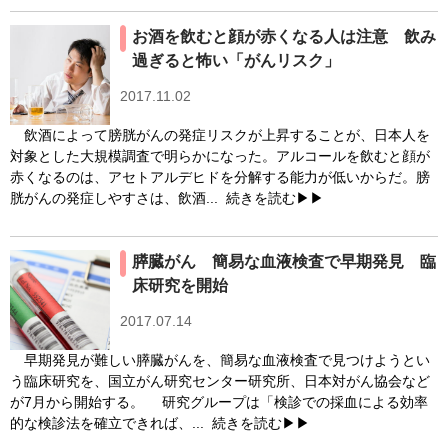
お酒を飲むと顔が赤くなる人は注意 飲み
過ぎると怖い「がんリスク」
2017.11.02
飲酒によって膀胱がんの発症リスクが上昇することが、日本人を
対象とした大規模調査で明らかになった。アルコールを飲むと顔が
赤くなるのは、アセトアルデヒドを分解する能力が低いからだ。膀
胱がんの発症しやすさは、飲酒...
続きを読む▶▶
膵臓がん 簡易な血液検査で早期発見 臨
床研究を開始
2017.07.14
早期発見が難しい膵臓がんを、簡易な血液検査で見つけようとい
う臨床研究を、国立がん研究センター研究所、日本対がん協会など
が7月から開始する。 研究グループは「検診での採血による効率
的な検診法を確立できれば、...
続きを読む▶▶