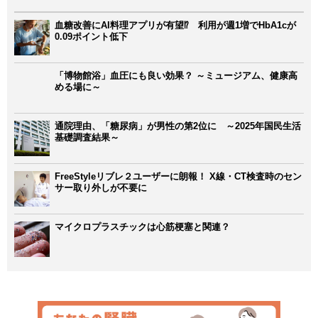
血糖改善にAI料理アプリが有望⁉ 利用が週1増でHbA1cが
0.09ポイント低下
「博物館浴」血圧にも良い効果？ ～ミュージアム、健康高
める場に～
通院理由、「糖尿病」が男性の第2位に ～2025年国民生活
基礎調査結果～
FreeStyleリブレ２ユーザーに朗報！ X線・CT検査時のセン
サー取り外しが不要に
マイクロプラスチックは心筋梗塞と関連？