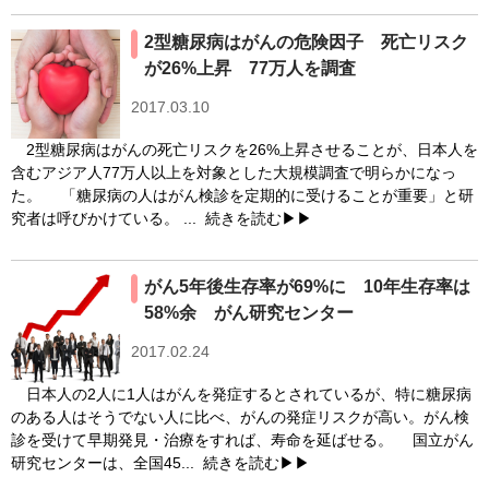
2型糖尿病はがんの危険因子 死亡リスク
が26%上昇 77万人を調査
2017.03.10
2型糖尿病はがんの死亡リスクを26%上昇させることが、日本人を
含むアジア人77万人以上を対象とした大規模調査で明らかになっ
た。 「糖尿病の人はがん検診を定期的に受けることが重要」と研
究者は呼びかけている。 ...
続きを読む▶▶
がん5年後生存率が69%に 10年生存率は
58%余 がん研究センター
2017.02.24
日本人の2人に1人はがんを発症するとされているが、特に糖尿病
のある人はそうでない人に比べ、がんの発症リスクが高い。がん検
診を受けて早期発見・治療をすれば、寿命を延ばせる。 国立がん
研究センターは、全国45...
続きを読む▶▶