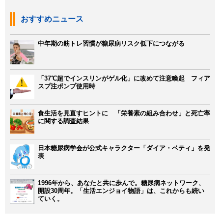
おすすめニュース
中年期の筋トレ習慣が糖尿病リスク低下につながる
「37℃超でインスリンがゲル化」に改めて注意喚起 フィア
スプ注ポンプ使用時
食生活を見直すヒントに 「栄養素の組み合わせ」と死亡率
に関する調査結果
日本糖尿病学会が公式キャラクター「ダイア・ベティ」を発
表
1996年から、あなたと共に歩んで。糖尿病ネットワーク、
開設30周年。「生活エンジョイ物語」は、これからも続い
ていく。