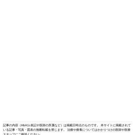
記事の内容（HbA1c表記や医師の所属など）は掲載日時点のものです。 本サイトに掲載されて
いる記事・写真・図表の無断転載を禁じます。 治療や療養についてはかかりつけの医師や医療
スタッフにご相談ください｡