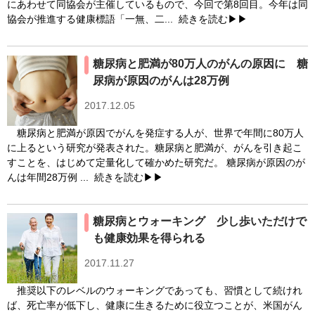
糖尿病の統計（27)
糖尿病の診断基準（43)
にあわせて同協会が主催しているもので、今回で第8回目。今年は同
協会が推進する健康標語「一無、二...
続きを読む▶▶
糖尿病予備群（307)
糖尿病合併症（1175)
血糖自己測定（SMBG）（142)
運動療法（863)
糖尿病と肥満が80万人のがんの原因に 糖
食事療法（1318)
尿病が原因のがんは28万例
2017.12.05
糖尿病と肥満が原因でがんを発症する人が、世界で年間に80万人
に上るという研究が発表された。糖尿病と肥満が、がんを引き起こ
すことを、はじめて定量化して確かめた研究だ。 糖尿病が原因のが
んは年間28万例 ...
続きを読む▶▶
糖尿病とウォーキング 少し歩いただけで
も健康効果を得られる
2017.11.27
推奨以下のレベルのウォーキングであっても、習慣として続けれ
ば、死亡率が低下し、健康に生きるために役立つことが、米国がん