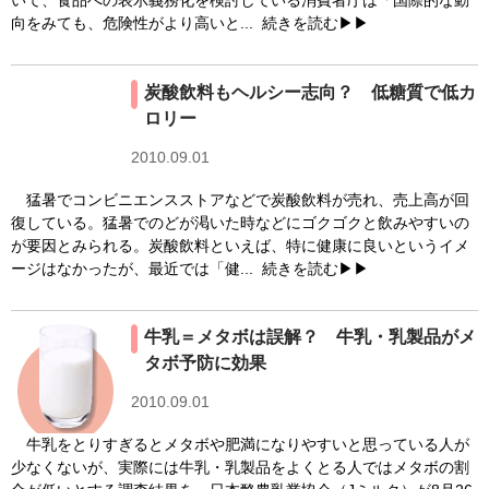
いて、食品への表示義務化を検討している消費者庁は「国際的な動
糖尿病の統計（27)
糖尿病の診断基準（43)
向をみても、危険性がより高いと...
続きを読む▶▶
糖尿病の食事指導 ［間食］（34)
糖尿病ネットワーク（146)
糖尿病リソースガイド（101)
炭酸飲料もヘルシー志向？ 低糖質で低カ
ロリー
糖尿病予備群（307)
糖尿病合併症（1175)
2010.09.01
血糖自己測定（SMBG）（142)
運動療法（851)
猛暑でコンビニエンスストアなどで炭酸飲料が売れ、売上高が回
食事療法（1318)
復している。猛暑でのどが渇いた時などにゴクゴクと飲みやすいの
が要因とみられる。炭酸飲料といえば、特に健康に良いというイメ
ージはなかったが、最近では「健...
続きを読む▶▶
牛乳＝メタボは誤解？ 牛乳・乳製品がメ
タボ予防に効果
2010.09.01
牛乳をとりすぎるとメタボや肥満になりやすいと思っている人が
少なくないが、実際には牛乳・乳製品をよくとる人ではメタボの割