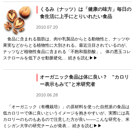
くるみ（ナッツ）は「健康の味方」毎日の
食生活に上手にとりいれたい食品
2010.07.20
食品に含まれる脂肪は、肉や乳製品からとる動物性と、ナッツや
果実などからとる植物性に大別される。最近注目されているのが、
ナッツなど植物性食品に含まれる「不飽和脂肪酸」。 体の悪玉コレ
ステロールを低下させ動脈硬化...
続きを読む▶▶
オーガニック食品は体に良い？ “カロリ
ー表示もみて”と米研究者
2010.06.28
「オーガニック（有機栽培）」の原材料を使った自然派の食品は
低カロリーで体に良いというイメージを抱きやすいが、実際には高
カロリーのものもあるので注意した方が良い――こんな研究を、米
ミシガン大学の研究チームが発表...
続きを読む▶▶