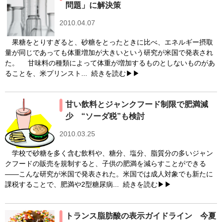
問題」に解決策
2010.04.07
果糖をとりすぎると、砂糖をとったときに比べ、エネルギー摂取
量が同じであっても体重増加が大きいという研究が米国で発表され
た。 甘味料の種類によって体重が増加するものとしないものがあ
ることを、米プリンスト...
続きを読む▶▶
甘い飲料とジャンクフード制限で肥満減
少 “ソーダ税”も検討
2010.03.25
学校で砂糖を多く含む飲料や、糖分、塩分、脂質分の多いジャン
クフードの販売を規制すると、子供の肥満を減らすことができる
――こんな研究が米国で発表された。米国では成人対象でも新たに
課税することで、肥満や2型糖尿病...
続きを読む▶▶
トランス脂肪酸の表示ガイドライン 今夏