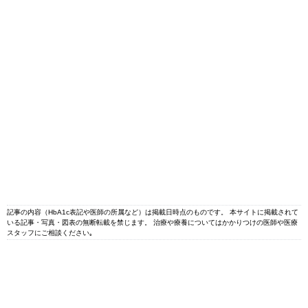
記事の内容（HbA1c表記や医師の所属など）は掲載日時点のものです。 本サイトに掲載されて
いる記事・写真・図表の無断転載を禁じます。 治療や療養についてはかかりつけの医師や医療
スタッフにご相談ください｡