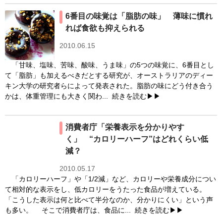
6番目の味覚は「脂肪の味」 薄味に慣れ
れば食欲も抑えられる
2010.06.15
「甘味、塩味、苦味、酸味、うま味」の5つの味覚に、6番目とし
て「脂肪」も加えるべきだとする研究が、オーストラリアのディー
キン大学の研究者らによって発表された。脂肪の味にどう付き合う
かは、体重管理にも大きく関わ...
続きを読む▶▶
消費者庁「栄養表示を分かりやす
く」 “カロリーハーフ”はどれくらい低
減？
2010.05.17
「カロリーハーフ」や「1/2減」など、カロリーや栄養成分につい
て相対的な表示をし、低カロリーをうたった食品が増えている。
「こうした表示は何と比べて半分なのか、分かりにくい」という声
も多い。 そこで消費者庁は、食品に...
続きを読む▶▶