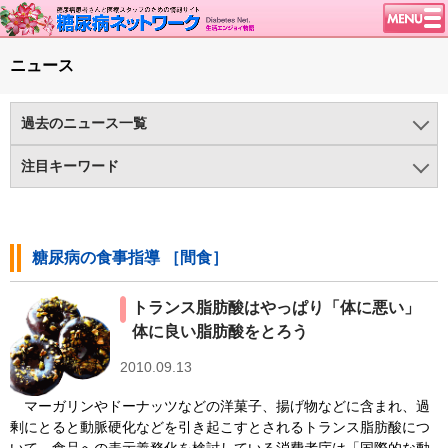
トップページ
ニュース
ニュース
学会・イベント
過去のニュース一覧
談話室BBS
2025年
2024年
2023年
2022年
2021年
2020年
注目キーワード
糖尿病のきほん
2019年
2018年
2017年
2016年
2015年
2014年
1型糖尿病（375)
HealthDay News（43)
特集・連載
2013年
2012年
2011年
2010年
2009年
2008年
インクレチン関連薬（75)
インスリンポンプ/CGM（137)
腎臓の健康道
糖尿病の食事指導 ［間食］
2007年
2006年
2005年
2004年
2003年
ヘルシーエイジング（23)
メタボリックシンドローム（74)
インスリンポンプ
トランス脂肪酸はやっぱり「体に悪い」
メンタルヘルス（279)
ライフスタイル（906)
血糖トレンド
体に良い脂肪酸をとろう
世界糖尿病デー（90)
医療の進歩（497)
グリコアルブミン
2010.09.13
医薬品/インスリン（648)
新型コロナと糖尿病（181)
特集・連載 一覧へ
マーガリンやドーナッツなどの洋菓子、揚げ物などに含まれ、過
糖尿病と肥満（466)
糖尿病の検査（HbA1c 他）（583)
1型ライフ
剰にとると動脈硬化などを引き起こすとされるトランス脂肪酸につ