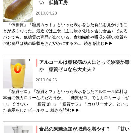
い 低糖工房
2010.04.28
「低糖質」「糖質カット」といった表示をした食品を見かけるこ
とが多くなった。最近では主食（主に炭水化物を含む食品）である
パンでも、低糖質の商品が出ている。食物繊維や吸収の遅い糖質を
含む食品は糖の吸収をおだやかにするの...
続きを読む▶▶
アルコールは糖尿病の人にとって妙薬か毒
か 糖質ゼロなら大丈夫？
2010.04.26
「糖質ゼロ」「糖質オフ」といった表示をしたアルコール飲料は
本当に低カロリーなのだろうか。 「糖質ゼロ」でもカロリーは「ゼ
ロ」ではない 「糖質ゼロ」「糖質オフ」「カロリーオフ」といっ
た表示をしたビールや...
続きを読む▶▶
食品の果糖添加が肥満を増やす？ 「甘い