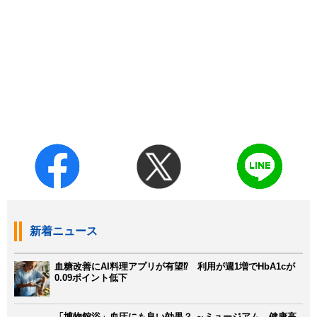
新着ニュース
血糖改善にAI料理アプリが有望⁉ 利用が週1増でHbA1cが
0.09ポイント低下
「博物館浴」血圧にも良い効果？ ～ミュージアム、健康高