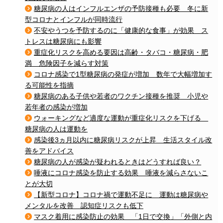
糖尿病の人はインフルエンザの予防接種も必要 冬に新
型コロナとインフルが同時流行
不安やうつを予防するのに「健康的な食事」が効果 ス
トレスは糖尿病にも影響
重症化リスクを高める要因は高齢・タバコ・糖尿病・肥
満 危険因子を減らす対策
コロナ感染で1型糖尿病の発症が増加 数年で大幅増加す
る可能性を指摘
糖尿病のある子供や若者のワクチン接種を推奨 小児や
若年者の感染が増加
ウォーキングなど適度な運動が重症化リスクを下げる
糖尿病の人は運動を
感染後3ヵ月以内に糖尿病リスクが上昇 生活スタイル改
善をアドバイス
糖尿病の人が感染が疑われるときはどうすれば良い？
唾液にコロナ感染を防止する効果 唾液を減らさないこ
とが大切
【新型コロナ】コロナ禍で運動不足に 運動は糖尿病や
メンタルを改善 認知症リスクも低下
マスク着用に感染防止の効果 「1日で交換」「外側と内