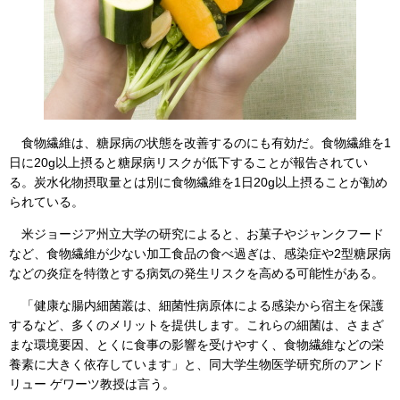
食物繊維は、糖尿病の状態を改善するのにも有効だ。食物繊維を1
日に20g以上摂ると糖尿病リスクが低下することが報告されてい
る。炭水化物摂取量とは別に食物繊維を1日20g以上摂ることが勧め
られている。
米ジョージア州立大学の研究によると、お菓子やジャンクフード
など、食物繊維が少ない加工食品の食べ過ぎは、感染症や2型糖尿病
などの炎症を特徴とする病気の発生リスクを高める可能性がある。
「健康な腸内細菌叢は、細菌性病原体による感染から宿主を保護
するなど、多くのメリットを提供します。これらの細菌は、さまざ
まな環境要因、とくに食事の影響を受けやすく、食物繊維などの栄
養素に大きく依存しています」と、同大学生物医学研究所のアンド
リュー ゲワーツ教授は言う。