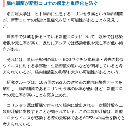
腸内細菌が新型コロナの感染と重症化を防ぐ
名古屋大学は、ヒト腸内に生息するコリンセラ属という腸内細菌
が、新型コロナの感染と重症化を防ぐ可能性があることを発見し
た。
世界中で猛威を振るっている新型コロナについて、欧米では感染
者数や死亡率が高く、反対にアジアでは感染者数や死亡率が低い傾
向がある。
それには、遺伝子配列の違い・BCGワクチン接種率・過去の類似
ウイルスに対する暴露歴・生活習慣の違いなどが関与していると考
えられているが、腸内細菌叢の影響も大きい可能性があるという。
研究グループは、10ヵ国の953人の健常者の腸内細菌叢データを
解析し、腸内細菌であるコリンセラ属の比率が低いほど、新型コロ
ナの死亡率が高いことを突き止めた。
コリンセラ属は肝臓で作られて腸内に放出される一次胆汁酸を二
次胆汁酸に変換することが知られている。この二次胆汁酸は、新型
コロナウイルスが感染する際の受容体であるACE2への結合を防ぐと
考えられている。