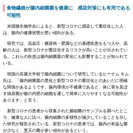
食物繊維が腸内細菌叢を健康に 感染対策にも有用である
可能性
米国微生物学会によると、新型コロナに感染して重症化した人
は、腸内の健康状態が悪い傾向がある。
研究では、高血圧・糖尿病・肥満などの基礎疾患をもつ人や、高
齢の人は、新型コロナが重症化するリスクが高いことが示されてい
る。これらの疾患は腸内細菌叢の変化にも影響することが知られて
いる。
韓国の高麗大学校で腸内細菌について研究しているヒーナム キム
氏は、「腸内細菌叢の悪化と新型コロナの重症化とのあいだに明確
な関係があるようです。腸内環境が不健康であると、体に害を及ぼ
す病原菌が腸の内壁の細胞を通して簡単に入りやすくなる可能性が
あります」と言う。
新型コロナの患者から収集された腸細菌のサンプルを調べたとこ
ろ、健康な人に比べ、腸内細菌の多様性が減少していることを示し
た研究が報告されている。新型コロナの患者では、腸内の有益な菌
が少なく、悪玉の菌が多い傾向があるという。