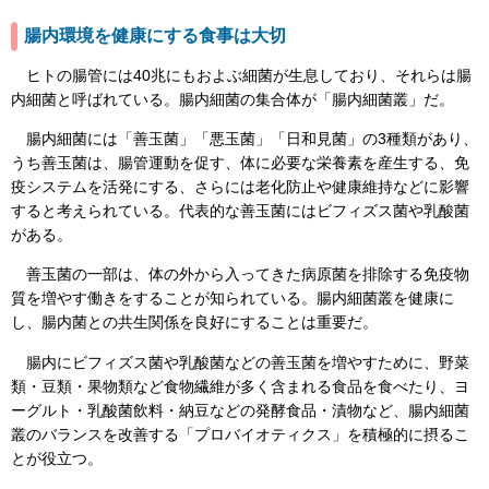
腸内環境を健康にする食事は大切
ヒトの腸管には40兆にもおよぶ細菌が生息しており、それらは腸
内細菌と呼ばれている。腸内細菌の集合体が「腸内細菌叢」だ。
腸内細菌には「善玉菌」「悪玉菌」「日和見菌」の3種類があり、
うち善玉菌は、腸管運動を促す、体に必要な栄養素を産生する、免
疫システムを活発にする、さらには老化防止や健康維持などに影響
すると考えられている。代表的な善玉菌にはビフィズス菌や乳酸菌
がある。
善玉菌の一部は、体の外から入ってきた病原菌を排除する免疫物
質を増やす働きをすることが知られている。腸内細菌叢を健康に
し、腸内菌との共生関係を良好にすることは重要だ。
腸内にビフィズス菌や乳酸菌などの善玉菌を増やすために、野菜
類・豆類・果物類など食物繊維が多く含まれる食品を食べたり、ヨ
ーグルト・乳酸菌飲料・納豆などの発酵食品・漬物など、腸内細菌
叢のバランスを改善する「プロバイオティクス」を積極的に摂るこ
とが役立つ。