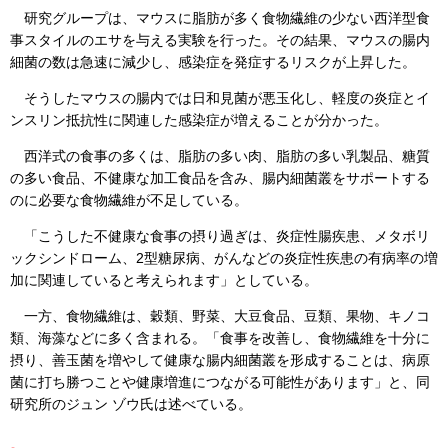
研究グループは、マウスに脂肪が多く食物繊維の少ない西洋型食
事スタイルのエサを与える実験を行った。その結果、マウスの腸内
細菌の数は急速に減少し、感染症を発症するリスクが上昇した。
そうしたマウスの腸内では日和見菌が悪玉化し、軽度の炎症とイ
ンスリン抵抗性に関連した感染症が増えることが分かった。
西洋式の食事の多くは、脂肪の多い肉、脂肪の多い乳製品、糖質
の多い食品、不健康な加工食品を含み、腸内細菌叢をサポートする
のに必要な食物繊維が不足している。
「こうした不健康な食事の摂り過ぎは、炎症性腸疾患、メタボリ
ックシンドローム、2型糖尿病、がんなどの炎症性疾患の有病率の増
加に関連していると考えられます」としている。
一方、食物繊維は、穀類、野菜、大豆食品、豆類、果物、キノコ
類、海藻などに多く含まれる。「食事を改善し、食物繊維を十分に
摂り、善玉菌を増やして健康な腸内細菌叢を形成することは、病原
菌に打ち勝つことや健康増進につながる可能性があります」と、同
研究所のジュン ゾウ氏は述べている。