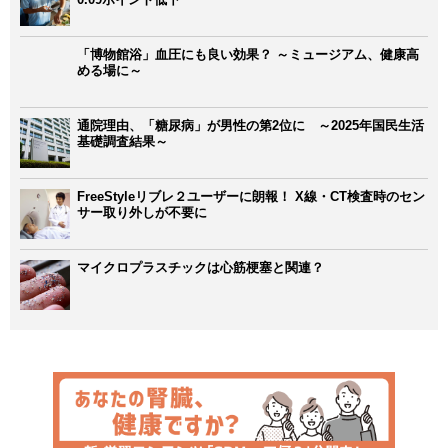
「博物館浴」血圧にも良い効果？ ～ミュージアム、健康高
める場に～
通院理由、「糖尿病」が男性の第2位に ～2025年国民生活
基礎調査結果～
FreeStyleリブレ２ユーザーに朗報！ X線・CT検査時のセン
サー取り外しが不要に
マイクロプラスチックは心筋梗塞と関連？