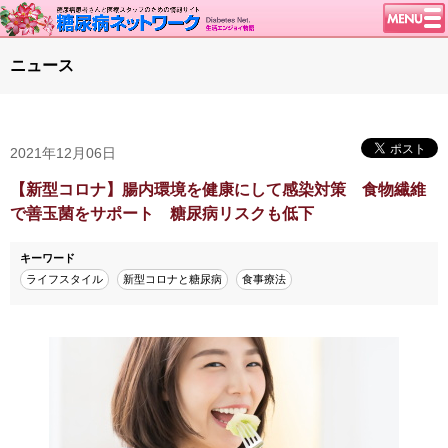
トップページ
ニュース
ニュース
学会・イベント
2021年12月06日
談話室BBS
糖尿病のきほん
【新型コロナ】腸内環境を健康にして感染対策 食物繊維
で善玉菌をサポート 糖尿病リスクも低下
特集・連載
腎臓の健康道
キーワード
ライフスタイル
新型コロナと糖尿病
食事療法
インスリンポンプ
血糖トレンド
グリコアルブミン
特集・連載 一覧へ
1型ライフ