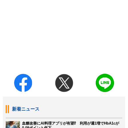
新着ニュース
血糖改善にAI料理アプリが有望⁉ 利用が週1増でHbA1cが
0.09ポイント低下