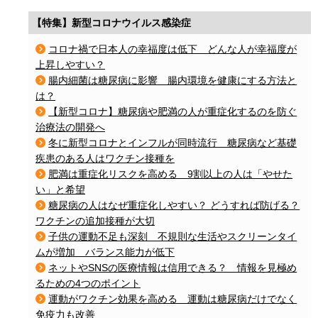
【特集】新型コロナウイルス感染症
コロナ禍で日本人の幸福度は低下 どんな人が幸福度が
上昇しやすい？
腸内細菌は糖尿病に影響 腸内環境を健康にする方法と
は？
【新型コロナ】糖尿病や肥満の人が重症化するのを防ぐ
治療法の開発へ
冬に新型コロナとインフルが同時流行 糖尿病など基礎
疾患のある人はワクチン接種を
肥満は重症化リスクを高める 9割以上の人は「やせた
い」と希望
糖尿病の人はなぜ重症化しやすい？ どうすれば防げる？
ワクチンの追加接種が大切
子供の運動不足も深刻 不規則な生活やスクリーンタイ
ムが増加 バランス能力が低下
ネットやSNSの医療情報は信用できる？ 情報を見極め
るための4つのポイント
運動がワクチン効果を高める 運動は糖尿病だけでなく
免疫力も改善