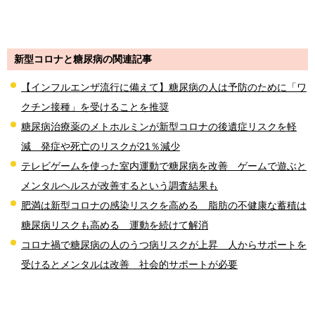
新型コロナと糖尿病の関連記事
【インフルエンザ流行に備えて】糖尿病の人は予防のために「ワ
クチン接種」を受けることを推奨
糖尿病治療薬のメトホルミンが新型コロナの後遺症リスクを軽
減 発症や死亡のリスクが21％減少
テレビゲームを使った室内運動で糖尿病を改善 ゲームで遊ぶと
メンタルヘルスが改善するという調査結果も
肥満は新型コロナの感染リスクを高める 脂肪の不健康な蓄積は
糖尿病リスクも高める 運動を続けて解消
コロナ禍で糖尿病の人のうつ病リスクが上昇 人からサポートを
受けるとメンタルは改善 社会的サポートが必要