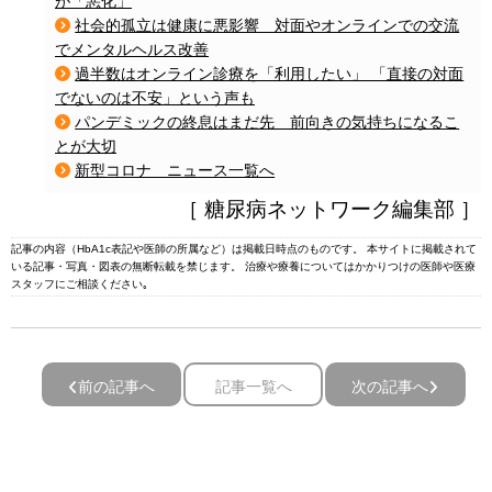
が「悪化」
社会的孤立は健康に悪影響 対面やオンラインでの交流
でメンタルヘルス改善
過半数はオンライン診療を「利用したい」 「直接の対面
でないのは不安」という声も
パンデミックの終息はまだ先 前向きの気持ちになるこ
とが大切
新型コロナ ニュース一覧へ
［ 糖尿病ネットワーク編集部 ］
記事の内容（HbA1c表記や医師の所属など）は掲載日時点のものです。 本サイトに掲載されて
いる記事・写真・図表の無断転載を禁じます。 治療や療養についてはかかりつけの医師や医療
スタッフにご相談ください｡
前の記事へ
記事一覧へ
次の記事へ