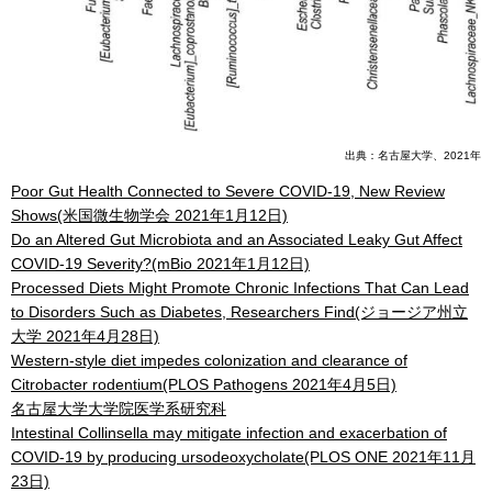
出典：名古屋大学、2021年
Poor Gut Health Connected to Severe COVID-19, New Review
Shows(米国微生物学会 2021年1月12日)
Do an Altered Gut Microbiota and an Associated Leaky Gut Affect
COVID-19 Severity?(mBio 2021年1月12日)
Processed Diets Might Promote Chronic Infections That Can Lead
to Disorders Such as Diabetes, Researchers Find(ジョージア州立
大学 2021年4月28日)
Western-style diet impedes colonization and clearance of
Citrobacter rodentium(PLOS Pathogens 2021年4月5日)
名古屋大学大学院医学系研究科
Intestinal Collinsella may mitigate infection and exacerbation of
COVID-19 by producing ursodeoxycholate(PLOS ONE 2021年11月
23日)