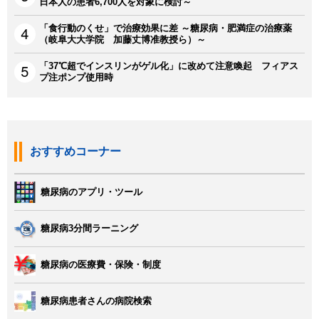
日本人の患者6,700人を対象に検討～
「食行動のくせ」で治療効果に差 ～糖尿病・肥満症の治療薬
（岐阜大大学院 加藤丈博准教授ら）～
「37℃超でインスリンがゲル化」に改めて注意喚起 フィアス
プ注ポンプ使用時
おすすめコーナー
糖尿病のアプリ・ツール
糖尿病3分間ラーニング
糖尿病の医療費・保険・制度
糖尿病患者さんの病院検索