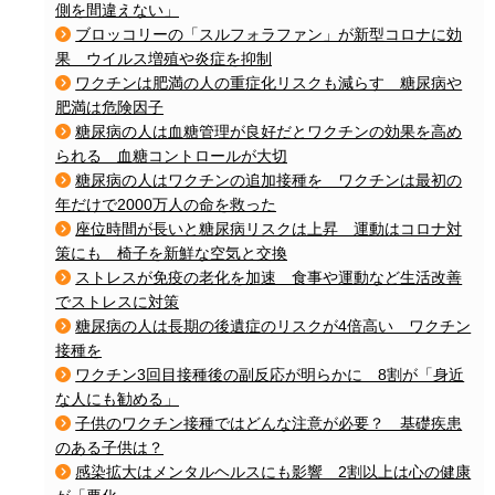
側を間違えない」
ブロッコリーの「スルフォラファン」が新型コロナに効
果 ウイルス増殖や炎症を抑制
ワクチンは肥満の人の重症化リスクも減らす 糖尿病や
肥満は危険因子
糖尿病の人は血糖管理が良好だとワクチンの効果を高め
られる 血糖コントロールが大切
糖尿病の人はワクチンの追加接種を ワクチンは最初の
年だけで2000万人の命を救った
座位時間が長いと糖尿病リスクは上昇 運動はコロナ対
策にも 椅子を新鮮な空気と交換
ストレスが免疫の老化を加速 食事や運動など生活改善
でストレスに対策
糖尿病の人は長期の後遺症のリスクが4倍高い ワクチン
接種を
ワクチン3回目接種後の副反応が明らかに 8割が「身近
な人にも勧める」
子供のワクチン接種ではどんな注意が必要？ 基礎疾患
のある子供は？
感染拡大はメンタルヘルスにも影響 2割以上は心の健康