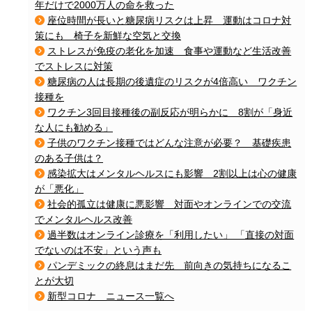
年だけで2000万人の命を救った
座位時間が長いと糖尿病リスクは上昇 運動はコロナ対
策にも 椅子を新鮮な空気と交換
ストレスが免疫の老化を加速 食事や運動など生活改善
でストレスに対策
糖尿病の人は長期の後遺症のリスクが4倍高い ワクチン
接種を
ワクチン3回目接種後の副反応が明らかに 8割が「身近
な人にも勧める」
子供のワクチン接種ではどんな注意が必要？ 基礎疾患
のある子供は？
感染拡大はメンタルヘルスにも影響 2割以上は心の健康
が「悪化」
社会的孤立は健康に悪影響 対面やオンラインでの交流
でメンタルヘルス改善
過半数はオンライン診療を「利用したい」 「直接の対面
でないのは不安」という声も
パンデミックの終息はまだ先 前向きの気持ちになるこ
とが大切
新型コロナ ニュース一覧へ