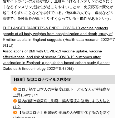
性サイトカインの分泌が増え、血糖を下げるインスリンが効きにく
くなるインスリン抵抗性が起こりやすいことや、免疫応答の変化が
起こりやすいことなどを挙げている。低体重の人では、虚弱などの
影響で、免疫応答が低下しやすくなっている可能性があるという。
THE LANCET DIABETES & ENDO.: COVID-19 vaccine protects
people of all body weights from hospitalization and death, study of
9 million adults in England suggests (Health data research 2022年7
月1日)
Associations of BMI with COVID-19 vaccine uptake, vaccine
effectiveness, and risk of severe COVID-19 outcomes after
vaccination in England: a population-based cohort study (Lancet
Diabetes & Endocrinology 2022年6月30日)
【特集】新型コロナウイルス感染症
コロナ禍で日本人の幸福度は低下 どんな人が幸福度が
上昇しやすい？
腸内細菌は糖尿病に影響 腸内環境を健康にする方法と
は？
【新型コロナ】糖尿病や肥満の人が重症化するのを防ぐ