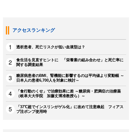
アクセスランキング
透析患者、死亡リスクが低い血液型は？
食生活を見直すヒントに 「栄養素の組み合わせ」と死亡率に
関する調査結果
糖尿病患者のBMI、腎機能に影響するのは平均値より変動幅 ～
日本人の患者6,700人を対象に検討～
「食行動のくせ」で治療効果に差 ～糖尿病・肥満症の治療薬
（岐阜大大学院 加藤丈博准教授ら）～
「37℃超でインスリンがゲル化」に改めて注意喚起 フィアス
プ注ポンプ使用時