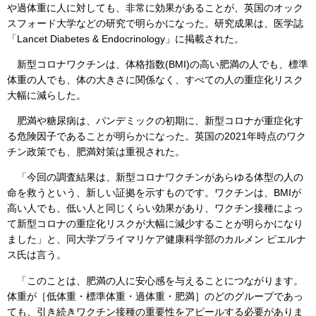
や過体重に人に対しても、非常に効果があることが、英国のオック
スフォード大学などの研究で明らかになった。研究成果は、医学誌
「Lancet Diabetes & Endocrinology」に掲載された。
新型コロナワクチンは、体格指数(BMI)の高い肥満の人でも、標準
体重の人でも、体の大きさに関係なく、すべての人の重症化リスク
大幅に減らした。
肥満や糖尿病は、パンデミックの初期に、新型コロナが重症化す
る危険因子であることが明らかになった。英国の2021年時点のワク
チン政策でも、肥満対策は重視された。
「今回の調査結果は、新型コロナワクチンがあらゆる体型の人の
命を救うという、新しい証拠を示すものです。ワクチンは、BMIが
高い人でも、低い人と同じくらい効果があり、ワクチン接種によっ
て新型コロナの重症化リスクが大幅に減少することが明らかになり
ました」と、同大学プライマリケア健康科学部のカルメン ピエルナ
ス氏は言う。
「このことは、肥満の人に安心感を与えることにつながります。
体重が［低体重・標準体重・過体重・肥満］のどのグループであっ
ても、引き続きワクチン接種の重要性をアピールする必要がありま