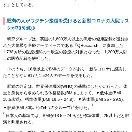
す」としている。
肥満の人がワクチン接種を受けると新型コロナの入院リス
クが70％減少
研究グループは、英国の1,800万人以上の患者の健康記録が登録さ
れた大規模な医療データベースである「QResearch」に参加した、
1,738ヵ所の医療機関の一般医の診療の対象となった、1,200万人以
上の医療記録を解析した。
そのうち、18歳以上でBMIのデータがあり、新型コロナに感染し
たことがない917万1,524人のデータを使用した。
肥満の判定は、世界保健機関(WHO)の基準にしたがい行った。体
重と身長から求められる体格指数(BMI)によって、▼低体重(BMI
18.5未満)、標準体重(BMI 18.5～24.9)、▼過体重(BMI 25～29.9)、
*
▼肥満(BMI 30以上)の4つのグループに分けた。
*
日本人の基準では、BMIが18.5～24.9だと標準体重、25以上だと肥
満と判定される。