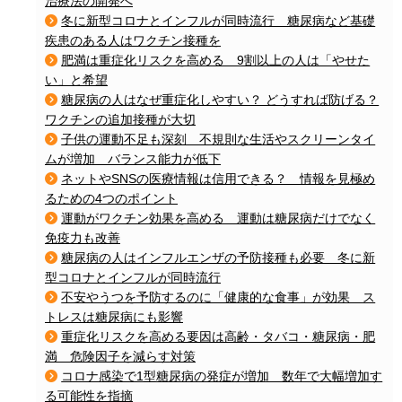
治療法の開発へ
冬に新型コロナとインフルが同時流行 糖尿病など基礎
疾患のある人はワクチン接種を
肥満は重症化リスクを高める 9割以上の人は「やせた
い」と希望
糖尿病の人はなぜ重症化しやすい？ どうすれば防げる？
ワクチンの追加接種が大切
子供の運動不足も深刻 不規則な生活やスクリーンタイ
ムが増加 バランス能力が低下
ネットやSNSの医療情報は信用できる？ 情報を見極め
るための4つのポイント
運動がワクチン効果を高める 運動は糖尿病だけでなく
免疫力も改善
糖尿病の人はインフルエンザの予防接種も必要 冬に新
型コロナとインフルが同時流行
不安やうつを予防するのに「健康的な食事」が効果 ス
トレスは糖尿病にも影響
重症化リスクを高める要因は高齢・タバコ・糖尿病・肥
満 危険因子を減らす対策
コロナ感染で1型糖尿病の発症が増加 数年で大幅増加す
る可能性を指摘