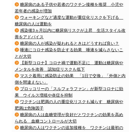
糖尿病のある子供や若者のワクチン接種を推奨 小児や
若年者の感染が増加
ウォーキングなど適度な運動が重症化リスクを下げる
糖尿病の人は運動を
感染後3ヵ月以内に糖尿病リスクが上昇 生活スタイル改
善をアドバイス
糖尿病の人が感染が疑われるときはどうすれば良い？
唾液にコロナ感染を防止する効果 唾液を減らさないこ
とが大切
【新型コロナ】コロナ禍で運動不足に 運動は糖尿病や
メンタルを改善 認知症リスクも低下
マスク着用に感染防止の効果 「1日で交換」「外側と内
側を間違えない」
ブロッコリーの「スルフォラファン」が新型コロナに効
果 ウイルス増殖や炎症を抑制
ワクチンは肥満の人の重症化リスクも減らす 糖尿病や
肥満は危険因子
糖尿病の人は血糖管理が良好だとワクチンの効果を高め
られる 血糖コントロールが大切
糖尿病の人はワクチンの追加接種を ワクチンは最初の