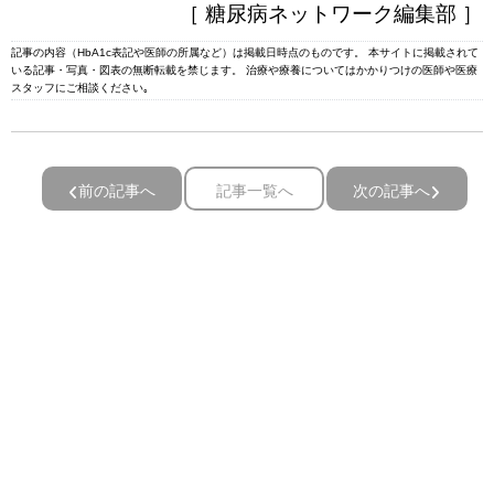
［ 糖尿病ネットワーク編集部 ］
記事の内容（HbA1c表記や医師の所属など）は掲載日時点のものです。 本サイトに掲載されて
いる記事・写真・図表の無断転載を禁じます。 治療や療養についてはかかりつけの医師や医療
スタッフにご相談ください｡
前の記事へ
記事一覧へ
次の記事へ