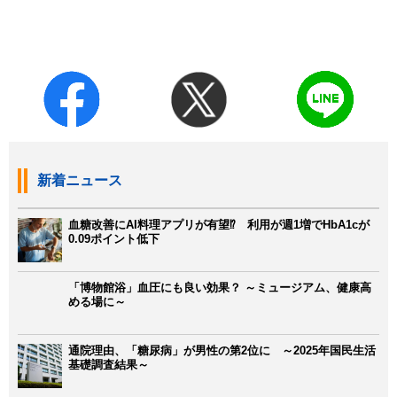
新着ニュース
血糖改善にAI料理アプリが有望⁉ 利用が週1増でHbA1cが
0.09ポイント低下
「博物館浴」血圧にも良い効果？ ～ミュージアム、健康高
める場に～
通院理由、「糖尿病」が男性の第2位に ～2025年国民生活
基礎調査結果～