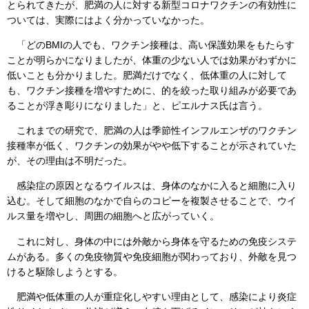
とられてきたが、肥満の人に対する新型コロナワクチンの有効性に
ついては、実際にはよく分かっていなかった。
「どのBMIの人でも、ワクチン接種は、高い保護効果をもたらす
ことが明らかになりましたが、体重の少ない人では効果がわずかに
低いことも分かりました。肥満だけでなく、低体重の人に対して
も、ワクチン接種を増やすために、的を絞った取り組みが必要であ
ることが浮き彫りになりました」と、ピエルナス氏は言う。
これまでの研究で、肥満の人は季節性インフルエンザのワクチン
接種率が低く、ワクチンの効果がやや低下することが示されていた
が、その理由は不明だった。
感染症の原因となるウイルスは、身体のなかに入ると細胞に入り
込む。そして細胞のなかで自らのコピーを複製させることで、ウイ
ルス量を増やし、周囲の細胞へと広がっていく。
これに対し、身体の中には外敵から身体を守るための免疫システ
ムがある。多くの免疫物質や免疫細胞が関わっており、外敵を見つ
けると駆除しようとする。
肥満や低体重の人が重症化しやすい理由として、感染により炎症