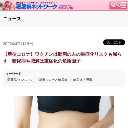
トップページ
ニュース
ニュース
学会・イベント
2022年07月19日
談話室BBS
糖尿病のきほん
【新型コロナ】ワクチンは肥満の人の重症化リスクも減ら
す 糖尿病や肥満は重症化の危険因子
特集・連載
特集・連載 一覧へ
1型ライフ
キーワード
医薬品/インスリン
新型コロナと糖尿病
糖尿病と肥満
腎臓の健康道
インスリンポンプ
血糖トレンド
グリコアルブミン