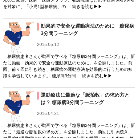
んのご家族、医師・医療スタッフ、養護教諭などの学校関係者の4者
糖尿病の統計（27)
糖尿病の診断基準（43)
を対象に、「小児1型糖尿病」の...
続きを読む▶▶
糖尿病ネットワーク（146)
糖尿病リソースガイド（101)
糖尿病予備群（307)
糖尿病合併症（1175)
効果的で安全な運動療法のために 糖尿病
3分間ラーニング
血糖自己測定（SMBG）（142)
運動療法（851)
2015.05.12
食事療法（1318)
糖尿病患者さんが動画で学べる「糖尿病3分間ラーニング」は、新
たに動画「効果的で安全な運動療法のために」を公開しました。前
回、前々回に引き続き、糖尿病の運動療法を効果的に行うための知
識を学習していきます。 糖尿病3分間...
続きを読む▶▶
運動療法に最適な「脈拍数」の求め方と
は？ 糖尿病3分間ラーニング
2015.04.21
糖尿病患者さんが動画で学べる「糖尿病3分間ラーニング」は、新
たに「最適な脈拍数の求め方」を公開しました。前回に引き続き、