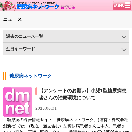
トップページ
ニュース
ニュース
学会・イベント
過去のニュース一覧
談話室BBS
2025年
2024年
2023年
2022年
2021年
2020年
注目キーワード
糖尿病のきほん
2019年
2018年
2017年
2016年
2015年
2014年
1型糖尿病（375)
HealthDay News（43)
特集・連載
2013年
2012年
2011年
2010年
2009年
2008年
インクレチン関連薬（75)
インスリンポンプ/CGM（137)
腎臓の健康道
糖尿病ネットワーク
2007年
2006年
2005年
2004年
2003年
ヘルシーエイジング（23)
メタボリックシンドローム（74)
インスリンポンプ
【アンケートのお願い】小児1型糖尿病患
メンタルヘルス（279)
ライフスタイル（906)
血糖トレンド
者さんの治療環境について
世界糖尿病デー（90)
医療の進歩（497)
グリコアルブミン
2015.06.01
医薬品/インスリン（648)
新型コロナと糖尿病（181)
特集・連載 一覧へ
糖尿病の総合情報サイト「糖尿病ネットワーク」(運営：株式会社
糖尿病と肥満（466)
糖尿病の検査（HbA1c 他）（583)
1型ライフ
創新社)では、(現在・過去含む)1型糖尿病患者さんご本人、患者さ