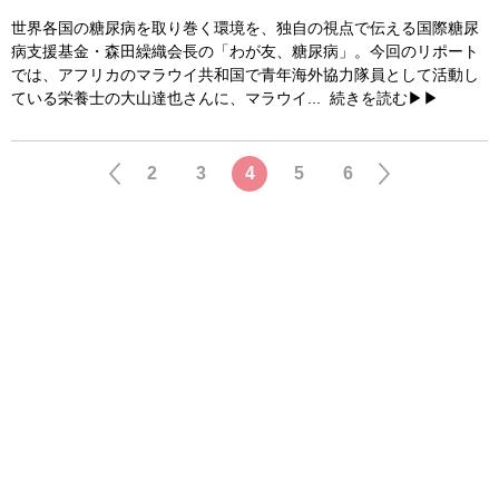
世界各国の糖尿病を取り巻く環境を、独自の視点で伝える国際糖尿
病支援基金・森田繰織会長の「わが友、糖尿病」。今回のリポート
では、アフリカのマラウイ共和国で青年海外協力隊員として活動し
ている栄養士の大山達也さんに、マラウイ...
続きを読む▶▶
2
3
4
5
6