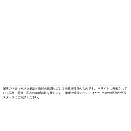
記事の内容（HbA1c表記や医師の所属など）は掲載日時点のものです。 本サイトに掲載されて
いる記事・写真・図表の無断転載を禁じます。 治療や療養についてはかかりつけの医師や医療
スタッフにご相談ください｡