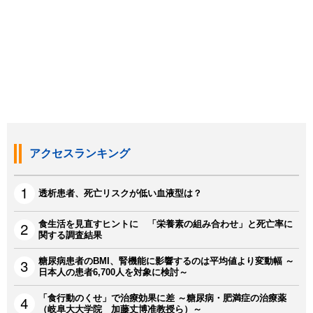
アクセスランキング
透析患者、死亡リスクが低い血液型は？
食生活を見直すヒントに 「栄養素の組み合わせ」と死亡率に
関する調査結果
糖尿病患者のBMI、腎機能に影響するのは平均値より変動幅 ～
日本人の患者6,700人を対象に検討～
「食行動のくせ」で治療効果に差 ～糖尿病・肥満症の治療薬
（岐阜大大学院 加藤丈博准教授ら）～