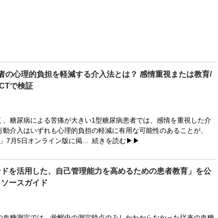
者の心理的負担を軽減する介入法とは？ 感情重視または教育/
CTで検証
高く、糖尿病による苦痛が大きい1型糖尿病患者では、感情を重視した介
行動介入はいずれも心理的負担の軽減に有用な可能性のあることが、
Care」7月5日オンライン版に掲...
続きを読む▶▶
ンドを活用した、自己管理能力を高めるための患者教育」を公
リソースガイド
の血糖測定では、覚醒中の測定時点のみしかわからなかった従来の血糖