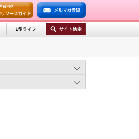
サイト検索
1型ライフ
一覧へ
ンプ
2015年
2014年
2013年
ヘルシーエイジング（23)
ミン
医療の進歩（497)
（583)
糖尿病の統計（27)
)
糖尿病合併症（1175)