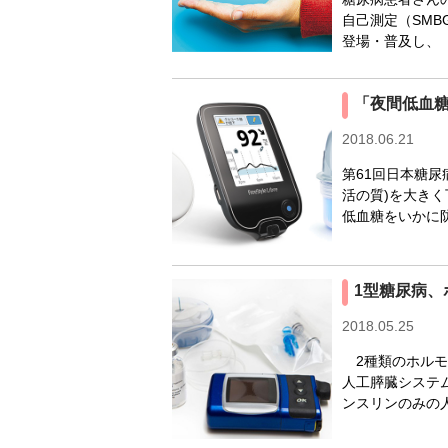
自己測定（SM
登場・普及し、
「夜間低血糖
2018.06.21
第61回日本糖
活の質)を大き
低血糖をいかに
1型糖尿病、
2018.05.25
2種類のホルモ
人工膵臓システ
ンスリンのみの