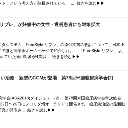
ド」という考え方が注目されている。 ...
続きを読む▶▶
tyle リブレ」が妊娠中の女性・透析患者にも対象拡大
システム「FreeStyle リブレ」の添付文書の改訂について、日本小
のほど同学会ホームページで紹介した。 「FreeStyle リブレ」は、
れていた適用対象が4歳以...
続きを読む▶▶
い治療 新型のCGMが登場 第78回米国糖尿病学会(2)
学会(ADA2018)ダイジェスト(2) 第78回米国糖尿病学会年次総会
)が6月22日〜26日にフロリダ州オーランドで開催され、糖尿病治療の最新動
究が発表さ...
続きを読む▶▶