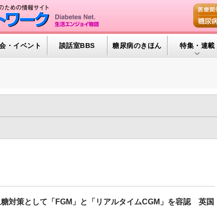
会・イベント
談話室BBS
糖尿病のきほん
特集・連載
特集・連載 
腎臓の健康道
インスリンポ
年
2021年
2020年
2019年
2018年
2017年
2016年
血糖トレンド
年
2008年
2007年
2006年
2005年
2004年
2003年
43)
インクレチン関連薬（75)
インスリンポンプ/CGM（137)
グリコアルブ
タルヘルス（279)
ライフスタイル（906)
世界糖尿病デー（90)
と糖尿病（181)
糖尿病と肥満（466)
糖尿病の検査（HbA1c 他）
ワーク（146)
糖尿病リソースガイド（101)
糖尿病予備群（307
糖対策として「FGM」と「リアルタイムCGM」を容認 英国
療法（851)
食事療法（1318)