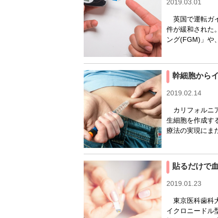
2019.03.01
英国で運転ガイ
件が緩和された。
ング(FGM)」
幹細胞から
2019.02.14
カリフォルニア
生細胞を作成す
療法の実現にまた
貼るだけで
2019.01.23
東京医科歯科大
イクロニードル