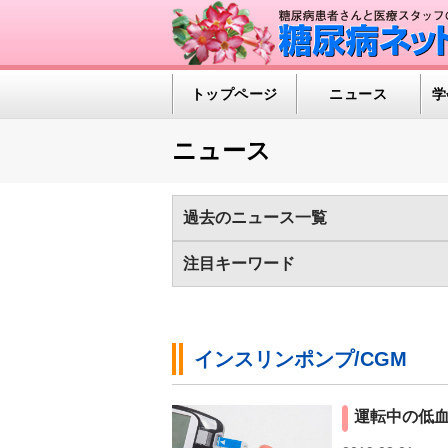
トップページ
ニュース
学
ニュース
過去のニュース一覧
2025年
2024年
2023年
2022
注目キーワード
2012年
2011年
2010年
2009
1型糖尿病（375)
HealthDay News（
メタボリックシンドローム（74)
メン
インスリンポンプ/CGM
医薬品/インスリン（648)
新型コロナ
糖尿病の診断基準（43)
糖尿病ネット
運転中の低血
血糖自己測定（SMBG）（142)
運動