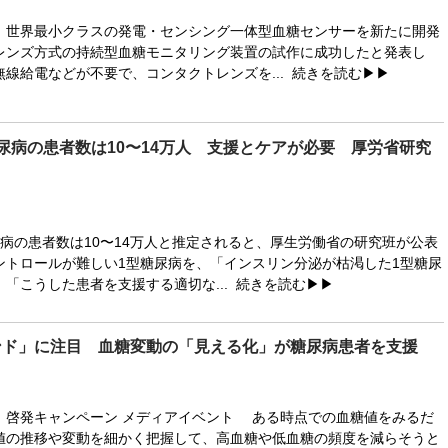
世界最小クラスの発電・センシング一体型血糖センサーを新たに開発
レンズ方式の持続型血糖モニタリング装置の試作に成功したと発表し
無線給電などが不要で、コンタクトレンズを...
続きを読む▶▶
尿病の患者数は10〜14万人 支援とケアが必要 厚労省研究
病の患者数は10〜14万人と推定されると、厚生労働省の研究班が公表
ントロールが難しい1型糖尿病を、「インスリン分泌が枯渇した1型糖尿
「こうした患者を支援する適切な...
続きを読む▶▶
ンド」に注目 血糖変動の「見える化」が糖尿病患者を支援
」啓発キャンペーン メディアイベント ある時点での血糖値をみるだ
値の推移や変動を細かく把握して、高血糖や低血糖の頻度を減らそうと