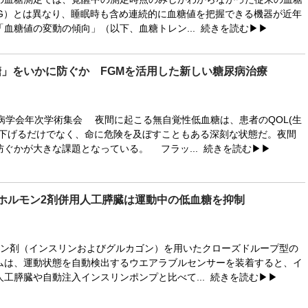
BG）とは異なり、睡眠時も含め連続的に血糖値を把握できる機器が近年
「血糖値の変動の傾向」（以下、血糖トレン...
続きを読む▶▶
」をいかに防ぐか FGMを活用した新しい糖尿病治療
尿病学会年次学術集会 夜間に起こる無自覚性低血糖は、患者のQOL(生
く下げるだけでなく、命に危険を及ぼすこともある深刻な状態だ。夜間
防ぐかが大きな課題となっている。 フラッ...
続きを読む▶▶
ホルモン2剤併用人工膵臓は運動中の低血糖を抑制
ン剤（インスリンおよびグルカゴン）を用いたクローズドループ型の
ムは、運動状態を自動検出するウエアラブルセンサーを装着すると、イ
人工膵臓や自動注入インスリンポンプと比べて...
続きを読む▶▶