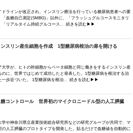
ドラインが改正され、インスリン療法を行っている糖尿病患者への要
「血糖自己測定(SMBG)」以外に、「フラッシュグルコースモニタリ
や、「リアルタイム持続グルコース...
続きを読む▶▶
インスリン産生細胞を作成 1型糖尿病根治の扉を開ける
大学が、ヒトの幹細胞からベータ細胞と同じ働きをするインスリン産
るのに、世界ではじめて成功したと発表した。1型糖尿病を根治する治
一歩近づいた。 1型糖尿病を根治...
続きを読む▶▶
血糖コントロール 世界初のマイクロニードル型の人工膵臓
学や神奈川県立産業技術総合研究所などの研究グループが共同で、マ
型の人工膵臓のプロトタイプを開発した。貼るだけで血糖値を自動的に