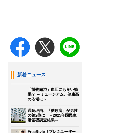
新着ニュース
「博物館浴」血圧にも良い効
果？ ～ミュージアム、健康高
める場に～
通院理由、「糖尿病」が男性
の第2位に ～2025年国民生
活基礎調査結果～
FreeStyleリブレ２ユーザー