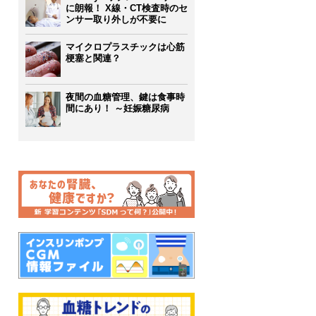
に朗報！ X線・CT検査時のセ
ンサー取り外しが不要に
マイクロプラスチックは心筋
梗塞と関連？
夜間の血糖管理、鍵は食事時
間にあり！ ～妊娠糖尿病