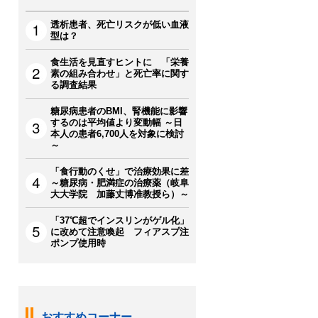
透析患者、死亡リスクが低い血液
型は？
食生活を見直すヒントに 「栄養
素の組み合わせ」と死亡率に関す
る調査結果
糖尿病患者のBMI、腎機能に影響
するのは平均値より変動幅 ～日
本人の患者6,700人を対象に検討
～
「食行動のくせ」で治療効果に差
～糖尿病・肥満症の治療薬（岐阜
大大学院 加藤丈博准教授ら）～
「37℃超でインスリンがゲル化」
に改めて注意喚起 フィアスプ注
ポンプ使用時
おすすめコーナー