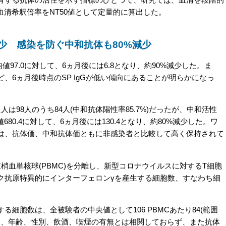
血清希釈倍率をNT50値として定量的に算出した。
減少 感染を防ぐ中和抗体も80%減少
値97.0に対して、6ヵ月後には6.8となり、約90%減少した。ま
、6ヵ月後時点のSP IgGが低い傾向にあることが明らかになっ
98人のうち84人(中和抗体陽性率85.7%)だったが、中和活性
680.4に対して、6ヵ月後には130.4となり、約80%減少した。ワ
は、抗体価、中和抗体価ともに非感染者と比較して高く保持されて
血単核球(PBMC)を分離し、新型コロナウイルスに対するT細胞
ク抗原特異的にインターフェロンγを産生する細胞数、すなわち細
細胞数は、全被験者の中央値として106 PBMCあたり84(範囲
さは、年齢、性別、飲酒、喫煙の有無とは相関しておらず、また抗体