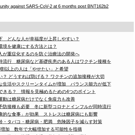
munity against SARS-CoV-2 at 6 months post BNT162b2
下 どんな人が幸福度が上昇しやすい？
環境を健康にする方法とは？
人が重症化するのを防ぐ治療法の開発へ
時流行 糖尿病など基礎疾患のある人はワクチン接種を
9割以上の人は「やせたい」と希望
い？ どうすれば防げる？ ワクチンの追加接種が大切
な生活やスクリーンタイムが増加 バランス能力が低下
用できる？ 情報を見極めるための4つのポイント
運動は糖尿病だけでなく免疫力も改善
予防接種も必要 冬に新型コロナとインフルが同時流行
康的な食事」が効果 ストレスは糖尿病にも影響
齢・タバコ・糖尿病・肥満 危険因子を減らす対策
が増加 数年で大幅増加する可能性を指摘