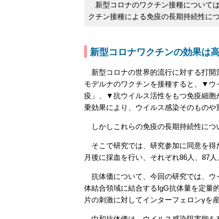
新型コロナのワクチン接種については
クチン接種による免疫の長期持続性に
新型コロナワクチンの効果は
新型コロナの世界的流行に対する打開策
モデルナのワクチンを接種すると、▼ウ
疫」、▼抗ウイルス活性をもつ免疫細胞
乗効果により、ウイルス感染そのものや
しかしこれらの免疫の長期持続性につ
そこで研究では、研究参加に同意を得た
月後に採血を行い、それぞれ86人、87人
抗体価について、今回の研究では、ウイ
体結合領域に結合するIgG抗体量を定
片の刺激に対してインターフェロンγを産生
中和抗体価は、ウイルス感染阻害能を有