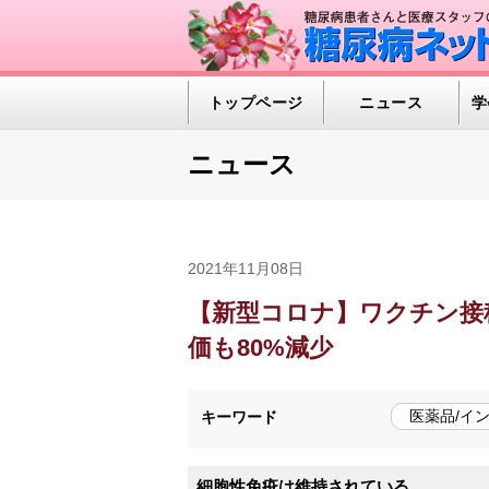
トップページ
ニュース
学
ニュース
2021年11月08日
【新型コロナ】ワクチン接
価も80%減少
医薬品/イ
キーワード
細胞性免疫は維持されている