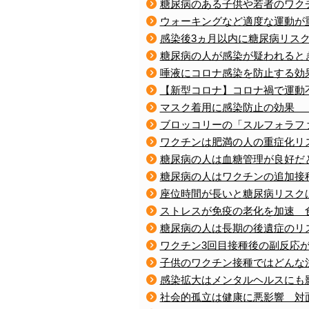
糖尿病のある子供や若者のワク
ウォーキングなど適度な運動が
感染後3ヵ月以内に糖尿病リス
糖尿病の人が感染が疑われると
唾液にコロナ感染を防止する効
【新型コロナ】コロナ禍で運動
マスク着用に感染防止の効果 
ブロッコリーの「スルフォラフ
ワクチンは肥満の人の重症化リ
糖尿病の人は血糖管理が良好だ
糖尿病の人はワクチンの追加接種
座位時間が長いと糖尿病リスク
ストレスが免疫の老化を加速 
糖尿病の人は長期の後遺症のリ
ワクチン3回目接種後の副反応
子供のワクチン接種ではどんな
感染拡大はメンタルヘルスにも
社会的孤立は健康に悪影響 対