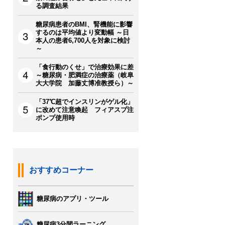
る調査結果
糖尿病患者のBMI、腎機能に影響
するのは平均値より変動幅 ～日
本人の患者6,700人を対象に検討
～
「食行動のくせ」で治療効果に差
～糖尿病・肥満症の治療薬（岐阜
大大学院 加藤丈博准教授ら）～
「37℃超でインスリンがゲル化」
に改めて注意喚起 フィアスプ注
ポンプ使用時
おすすめコーナー
糖尿病のアプリ・ツール
糖尿病3分間ラーニング