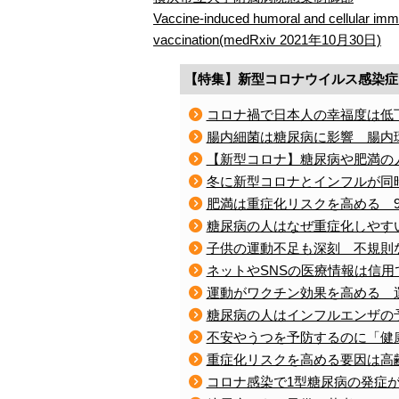
Vaccine-induced humoral and cellular im
vaccination(medRxiv 2021年10月30日)
【特集】新型コロナウイルス感染症
コロナ禍で日本人の幸福度は低
腸内細菌は糖尿病に影響 腸内
【新型コロナ】糖尿病や肥満の
冬に新型コロナとインフルが同
肥満は重症化リスクを高める 
糖尿病の人はなぜ重症化しやす
子供の運動不足も深刻 不規則
ネットやSNSの医療情報は信
運動がワクチン効果を高める 
糖尿病の人はインフルエンザの
不安やうつを予防するのに「健
重症化リスクを高める要因は高
コロナ感染で1型糖尿病の発症