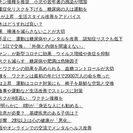
チン接種を推奨 小児や若年者の感染が増加
重症化リスクを下げる 糖尿病の人は運動を
クが上昇 生活スタイル改善をアドバイス
きはどうすれば良い？
果 唾液を減らさないことが大切
不足に 運動は糖尿病やメンタルを改善 認知症リスクも低下
「1日で交換」「外側と内側を間違えない」
ァン」が新型コロナに効果 ウイルス増殖や炎症を抑制
スクも減らす 糖尿病や肥満は危険因子
とワクチンの効果を高められる 血糖コントロールが大切
を ワクチンは最初の年だけで2000万人の命を救った
は上昇 運動はコロナ対策にも 椅子を新鮮な空気と交換
食事や運動など生活改善でストレスに対策
スクが4倍高い ワクチン接種を
が明らかに 8割が「身近な人にも勧める」
注意が必要？ 基礎疾患のある子供は？
影響 2割以上は心の健康が「悪化」
面やオンラインでの交流でメンタルヘルス改善