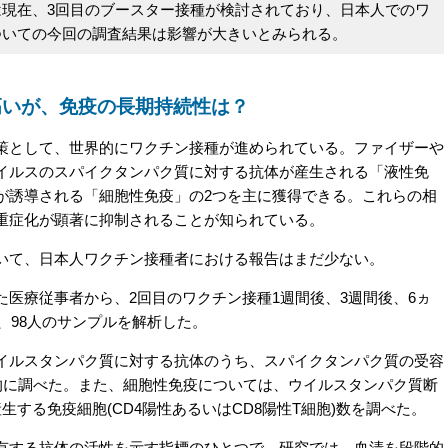
現在、3回目のブースター接種が検討されており、日本人でのワ
ついての今回の調査結果は影響が大きいとみられる。
高いが、免疫の長期持続性は？
として、世界的にワクチン接種が進められている。ファイザーや
イルスのスパイクタンパク質に対する抗体が産生される「液性免
が誘導される「細胞性免疫」の2つを主に獲得できる。これらの相
重症化が顕著に抑制されることが知られている。
いて、日本人ワクチン接種者における報告はまだ少ない。
医療従事者から、2回目のワクチン接種1週間後、3週間後、6ヵ
、98人のサンプルを解析した。
ルスタンパク質に対する抗体のうち、スパイクタンパク質の受容
量的に調べた。また、細胞性免疫については、ウイルスタンパク質断
する免疫細胞(CD4陽性あるいはCD8陽性T細胞)数を調べた。
する抗体の活性を示す指標のひとつで、研究では、血清を段階的