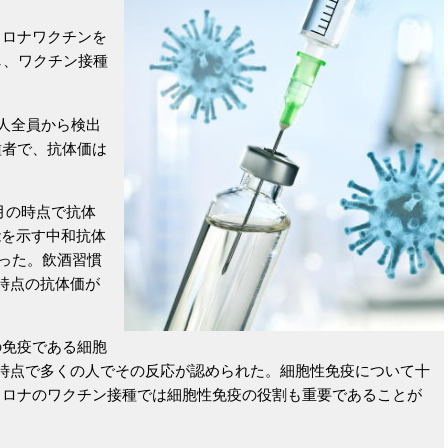
ロナワクチンを
し、ワクチン接種
。
人全員から検出
種者で、抗体価は
。
月の時点で抗体
能を示す中和抗体
だった。飲酒習慣
時点の抗体価が
免疫である細胞
時点で多くの人でその反応が認められた。細胞性免疫について十
コロナのワクチン接種では細胞性免疫の役割も重要であることが