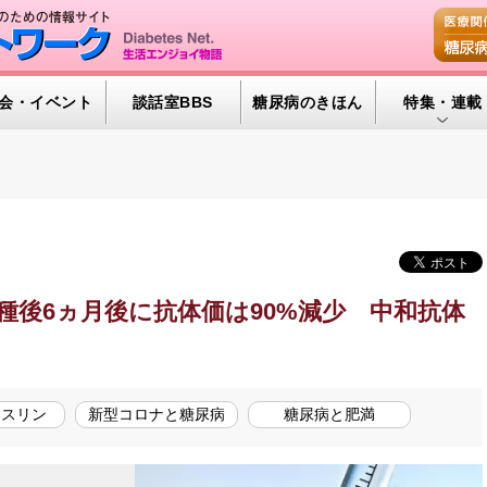
会・イベント
談話室BBS
糖尿病のきほん
特集・連載
特集・連載 
腎臓の健康道
インスリンポ
血糖トレンド
種後6ヵ月後に抗体価は90%減少 中和抗体
グリコアルブ
ンスリン
新型コロナと糖尿病
糖尿病と肥満