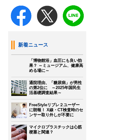
新着ニュース
「博物館浴」血圧にも良い効
果？ ～ミュージアム、健康高
める場に～
通院理由、「糖尿病」が男性
の第2位に ～2025年国民生
活基礎調査結果～
FreeStyleリブレ２ユーザー
に朗報！ X線・CT検査時のセ
ンサー取り外しが不要に
マイクロプラスチックは心筋
梗塞と関連？