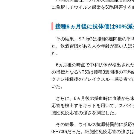
に希釈してウイルス感染を50%阻害する
接種6ヵ月後に抗体価は90%
その結果、SP IgGは接種3週間後の平均
た、飲酒習慣がある人や年齢が高い人ほど
た。
6ヵ月後の時点で中和抗体が検出された人は
の指標となるNT50は接種3週間後の平均値
クチン接種後のブレイクスルー感染者で
いた。
さらに、6ヵ月後の採血時に血液から末梢
応答を検出するキットを用いて、スパイ
胞性免疫応答の強さを測定した。
その結果、ウイルス抗原特異的に反応する
0〜700)だった。細胞性免疫応答の強