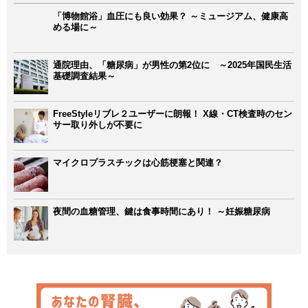
「博物館浴」血圧にも良い効果？ ～ミュージアム、健康高
める場に～
通院理由、「糖尿病」が男性の第2位に ～2025年国民生活
基礎調査結果～
FreeStyleリブレ２ユーザーに朗報！ X線・CT検査時のセン
サー取り外しが不要に
マイクロプラスチックは心筋梗塞と関連？
夜間の血糖管理、鍵は食事時間にあり！ ～妊娠糖尿病