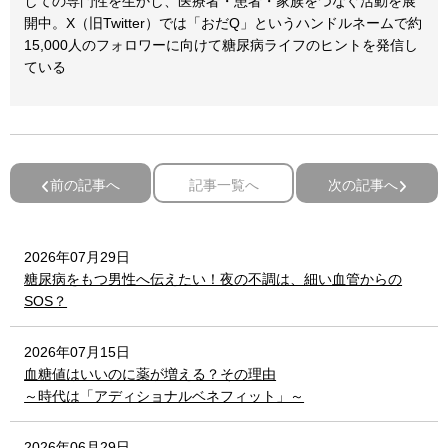
しての専門性を生かし、医療者・患者・家族をつなぐ活動を展
開中。X（旧Twitter）では「おだQ」というハンドルネームで約
15,000人のフォロワーに向けて糖尿病ライフのヒントを発信し
ている
前の記事へ
記事一覧へ
次の記事へ
2026年07月29日
糖尿病をもつ男性へ伝えたい！夜の不調は、細い血管からの
SOS？
2026年07月15日
血糖値はいいのに薬が増える？その理由
～時代は「アディショナルベネフィット」～
2026年06月29日