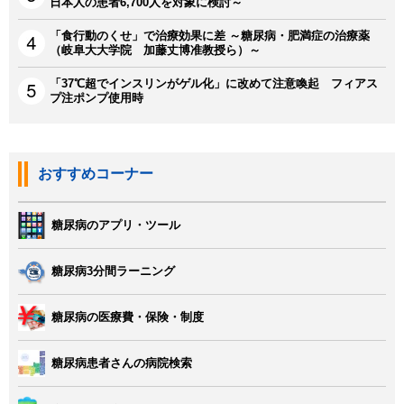
日本人の患者6,700人を対象に検討～
「食行動のくせ」で治療効果に差 ～糖尿病・肥満症の治療薬
（岐阜大大学院 加藤丈博准教授ら）～
「37℃超でインスリンがゲル化」に改めて注意喚起 フィアス
プ注ポンプ使用時
おすすめコーナー
糖尿病のアプリ・ツール
糖尿病3分間ラーニング
糖尿病の医療費・保険・制度
糖尿病患者さんの病院検索