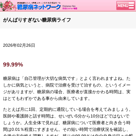
トップページ
がんばりすぎない糖尿病ライフ
ニュース
学会・イベント
2026年02月26日
談話室BBS
糖尿病のきほん
99.99%
特集・連載
特集・連載 一覧へ
1型ライフ
糖尿病は「自己管理が大切な病気です」とよく言われますよね。た
しかに病気というと、病院で治療を受けて治すもの、というイメー
腎臓の健康道
ジがありますが、糖尿病の場合、医療者が直接かかわる時間は、実
インスリンポンプ
はとてもわずかである事から由来しています。
血糖トレンド
たとえば月に1回、定期的に通院している場合を考えてみましょう。
医師や看護師と話す時間は、せいぜい5分から10分ほどではないで
グリコアルブミン
しょうか。人生全体で見れば、糖尿病について医療者と向き合う時
間は0.01％程度にすぎません。その短い時間で治療状況を確認し、