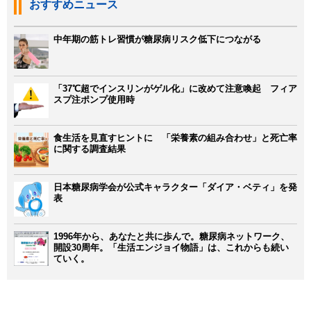
おすすめニュース
中年期の筋トレ習慣が糖尿病リスク低下につながる
「37℃超でインスリンがゲル化」に改めて注意喚起 フィア
スプ注ポンプ使用時
食生活を見直すヒントに 「栄養素の組み合わせ」と死亡率
に関する調査結果
日本糖尿病学会が公式キャラクター「ダイア・ベティ」を発
表
1996年から、あなたと共に歩んで。糖尿病ネットワーク、
開設30周年。「生活エンジョイ物語」は、これからも続い
ていく。