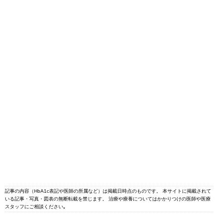
記事の内容（HbA1c表記や医師の所属など）は掲載日時点のものです。 本サイトに掲載されて
いる記事・写真・図表の無断転載を禁じます。 治療や療養についてはかかりつけの医師や医療
スタッフにご相談ください｡