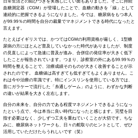
日常生活との結びつきを実感しにくい面もありました。そこに持続
血糖測定器（CGM）が登場したことで、血糖の動きを「線」として
連続的に把握できるようになりました。今では、糖尿病をもつ本人
が99.99％の時間を自分の裁量でマネジメントできる時代になったと
言えます。
たとえばイギリスでは、かつてはCGMの利用資格が厳しく、1型糖
尿病の方にほとんど普及していなかった時代がありましたが、制度
の見直しによって急速に普及が進み、合併症の発症率が大きく低下
したことが報告されています。つまり、診察室の外にある99.99％の
時間を整えることで、治療成績そのものが大きく改善することが示
されたのです。 血糖値は高すぎても低すぎてもよくありません。こ
れは今や治療の常識です。特にインスリンを使用している方では、
昔にガラケーで流行した「糸通しゲーム」のように、わずかな判断
の違いが結果を大きく左右します。
自分の未来を、自分の力である程度マネジメントできるようになっ
たという点で、今は本当に良い時代になったと感じます。完璧を目
指す必要はなく、少しずつ工夫を重ねていくことが大切です。ちな
みに、糖尿病ネットワークも、日々の舵取りのヒントとして、ぜひ
活用していただけたらうれしいです（笑）