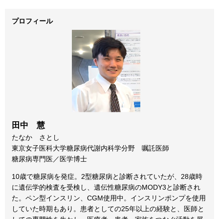
プロフィール
田中 慧
たなか さとし
東京女子医科大学糖尿病代謝内科学分野 嘱託医師
糖尿病専門医／医学博士
10歳で糖尿病を発症。2型糖尿病と診断されていたが、28歳時
に遺伝学的検査を受検し、遺伝性糖尿病のMODY3と診断され
た。ペン型インスリン、CGM使用中。インスリンポンプを使用
していた時期もあり。患者としての25年以上の経験と、医師と