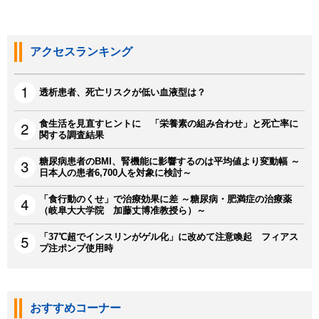
アクセスランキング
透析患者、死亡リスクが低い血液型は？
食生活を見直すヒントに 「栄養素の組み合わせ」と死亡率に
関する調査結果
糖尿病患者のBMI、腎機能に影響するのは平均値より変動幅 ～
日本人の患者6,700人を対象に検討～
「食行動のくせ」で治療効果に差 ～糖尿病・肥満症の治療薬
（岐阜大大学院 加藤丈博准教授ら）～
「37℃超でインスリンがゲル化」に改めて注意喚起 フィアス
プ注ポンプ使用時
おすすめコーナー