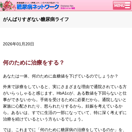
トップページ
がんばりすぎない糖尿病ライフ
ニュース
学会・イベント
2026年01月20日
談話室BBS
糖尿病のきほん
何のために治療をする？
特集・連載
腎臓の健康道
あなたは一体、何のために血糖値を下げているのでしょうか？
インスリンポンプ
外来で診療をしていると、実にさまざまな理由で通院されている方
がいらっしゃると感じます。HbA1cが、ある数値を下回らないと仕
血糖トレンド
事ができないから。手術を受けるために必要だから。通院しないと
グリコアルブミン
家族に心配されたり、怒られたりするから。妊娠を考えているか
ら。あるいは、すでに生活の一部になっていて、特に深く考えずに
特集・連載 一覧へ
治療を続けているという方もいるでしょう。
1型ライフ
では、これまでに「何のために糖尿病の治療をしているのか」を、