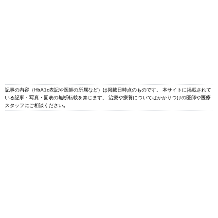
記事の内容（HbA1c表記や医師の所属など）は掲載日時点のものです。 本サイトに掲載されて
いる記事・写真・図表の無断転載を禁じます。 治療や療養についてはかかりつけの医師や医療
スタッフにご相談ください｡