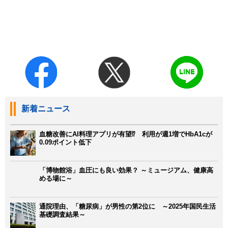
新着ニュース
血糖改善にAI料理アプリが有望⁉ 利用が週1増でHbA1cが
0.09ポイント低下
「博物館浴」血圧にも良い効果？ ～ミュージアム、健康高
める場に～
通院理由、「糖尿病」が男性の第2位に ～2025年国民生活
基礎調査結果～