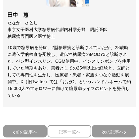
田中 慧
たなか さとし
東京女子医科大学糖尿病代謝内科学分野 嘱託医師
糖尿病専門医／医学博士
10歳で糖尿病を発症。2型糖尿病と診断されていたが、28歳時
に遺伝学的検査を受検し、遺伝性糖尿病のMODY3と診断され
た。ペン型インスリン、CGM使用中。インスリンポンプを使用
していた時期もあり。患者としての25年以上の経験と、医師と
しての専門性を生かし、医療者・患者・家族をつなぐ活動を展
開中。X（旧Twitter）では「おだQ」というハンドルネームで約
15,000人のフォロワーに向けて糖尿病ライフのヒントを発信し
ている
前の記事へ
記事一覧へ
次の記事へ