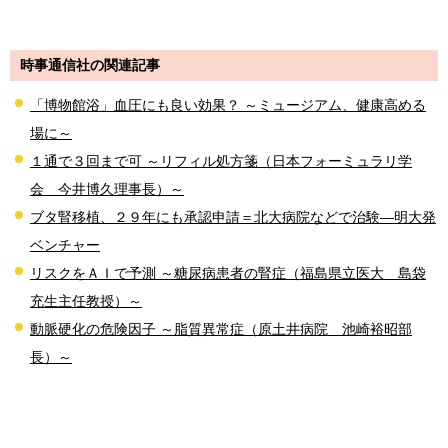
時事通信社の関連記事
「博物館浴」血圧にも良い効果？ ～ミュージアム、健康高める
場に～
１通で３回まで可 ～リフィル処方箋（日本フォーミュラリ学
会 今井博久理事長）～
ブタ腎移植、２９年にも承認申請＝北大病院などで治験―明大発
ベンチャー
リスクをＡＩで予測 ～糖尿病患者の腎症（福島県立医大 島袋
充生主任教授）～
動脈硬化の危険因子 ～脂質異常症（原土井病院 池崎裕昭部
長）～