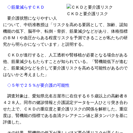
◇筋量減らすＣＫＤ
ＣＫＤと要介護リスク
要介護状態になりやすい人
について、中杤准教授は「リスクを高める要因として、加齢、認知
機能の低下、脳卒中、転倒・骨折、筋量減少などがあり、体格指標
のＢＭＩや血圧からある程度リスクを予測できることが私たちの研
究から明らかになっています」と説明する。
ＣＫＤが進行すると、人工透析や腎移植が必要となる場合がある
他、筋量減少ももたらすことが知られている。「腎機能低下が進む
と、筋量減少などを介して要介護リスクを高める可能性があるので
はないかと考えました」
◇５年で２５％が要介護の可能性
調査対象は、愛知県北名古屋市に在住する６５歳以上の高齢者８
４２８人。同市の健診情報と介護認定データを一人ひとり突き合わ
せた上で、ＣＫＤの重症度と要介護リスクの関係を解析した。重症
度は、腎機能の指標である血清クレアチニン値と尿タンパクを基に
評価した。
その結果、腎機能の低下が著しいほど要介護リスクが高くなっ