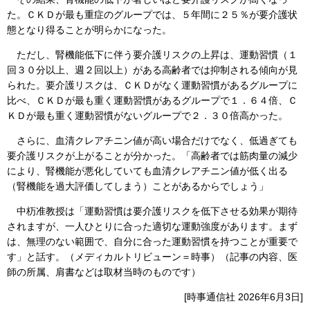
た。ＣＫＤが最も重症のグループでは、５年間に２５％が要介護状
態となり得ることが明らかになった。
ただし、腎機能低下に伴う要介護リスクの上昇は、運動習慣（１
回３０分以上、週２回以上）がある高齢者では抑制される傾向が見
られた。要介護リスクは、ＣＫＤがなく運動習慣があるグループに
比べ、ＣＫＤが最も重く運動習慣があるグループで１．６４倍、Ｃ
ＫＤが最も重く運動習慣がないグループで２．３０倍高かった。
さらに、血清クレアチニン値が高い場合だけでなく、低過ぎても
要介護リスクが上がることが分かった。「高齢者では筋肉量の減少
により、腎機能が悪化していても血清クレアチニン値が低く出る
（腎機能を過大評価してしまう）ことがあるからでしょう」
中杤准教授は「運動習慣は要介護リスクを低下させる効果が期待
されますが、一人ひとりに合った適切な運動強度があります。まず
は、無理のない範囲で、自分に合った運動習慣を持つことが重要で
す」と話す。（メディカルトリビューン＝時事）（記事の内容、医
師の所属、肩書などは取材当時のものです）
[時事通信社 2026年6月3日]