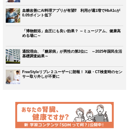
血糖改善にAI料理アプリが有望⁉ 利用が週1増でHbA1cが
0.09ポイント低下
「博物館浴」血圧にも良い効果？ ～ミュージアム、健康高
める場に～
通院理由、「糖尿病」が男性の第2位に ～2025年国民生活
基礎調査結果～
FreeStyleリブレ２ユーザーに朗報！ X線・CT検査時のセン
サー取り外しが不要に