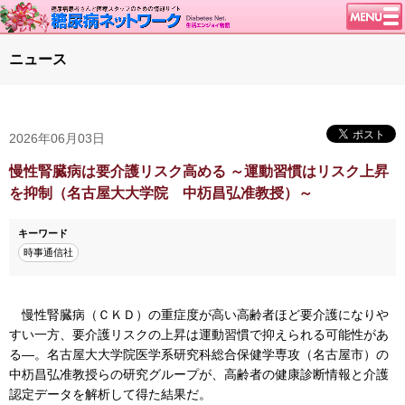
トップページ
ニュース
ニュース
学会・イベント
2026年06月03日
談話室BBS
糖尿病のきほん
慢性腎臓病は要介護リスク高める ～運動習慣はリスク上昇
を抑制（名古屋大大学院 中杤昌弘准教授）～
特集・連載
腎臓の健康道
キーワード
時事通信社
インスリンポンプ
血糖トレンド
慢性腎臓病（ＣＫＤ）の重症度が高い高齢者ほど要介護になりや
グリコアルブミン
すい一方、要介護リスクの上昇は運動習慣で抑えられる可能性があ
特集・連載 一覧へ
る―。名古屋大大学院医学系研究科総合保健学専攻（名古屋市）の
中杤昌弘准教授らの研究グループが、高齢者の健康診断情報と介護
1型ライフ
認定データを解析して得た結果だ。