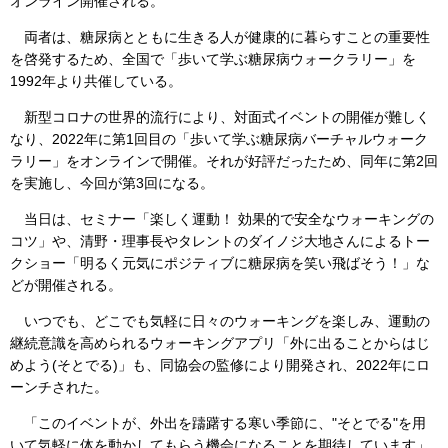
オンライン開催される。
両者は、糖尿病とともに生きる人が健康的に暮らすことの重要性
を啓発するため、全国で「歩いて学ぶ糖尿病ウォークラリー」を
1992年より共催している。
新型コロナの世界的流行により、対面式イベントの開催が難しく
なり、2022年に第1回目の「歩いて学ぶ糖尿病バーチャルウォーク
ラリー」をオンラインで開催。それが好評だったため、同年に第2回
を実施し、今回が第3回になる。
当日は、セミナー「楽しく運動！ 効果的で安全なウォーキングの
コツ」や、清野・理事長やタレントのダイノジ大地さんによるトー
クショー「明るく元気にポジティブに糖尿病を笑い飛ばそう！」な
どが開催される。
いつでも、どこでも気軽に日々のウォーキングを楽しみ、運動の
継続意識を高められるウォーキングアプリ「外に出ることからはじ
めよう(そとでる)」も、同協会の監修により開発され、2022年にロ
ーンチされた。
「このイベントが、外出を躊躇する寒い季節に、"そとでる"を用
いて気軽に体を動かしてもらう機会になることを期待しています」