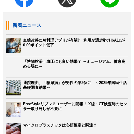
新着ニュース
血糖改善にAI料理アプリが有望⁉ 利用が週1増でHbA1cが
0.09ポイント低下
「博物館浴」血圧にも良い効果？ ～ミュージアム、健康高
める場に～
通院理由、「糖尿病」が男性の第2位に ～2025年国民生活
基礎調査結果～
FreeStyleリブレ２ユーザーに朗報！ X線・CT検査時のセン
サー取り外しが不要に
マイクロプラスチックは心筋梗塞と関連？