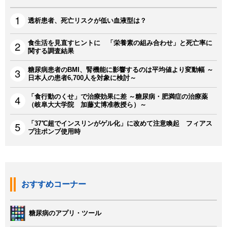
透析患者、死亡リスクが低い血液型は？
食生活を見直すヒントに 「栄養素の組み合わせ」と死亡率に
関する調査結果
糖尿病患者のBMI、腎機能に影響するのは平均値より変動幅 ～
日本人の患者6,700人を対象に検討～
「食行動のくせ」で治療効果に差 ～糖尿病・肥満症の治療薬
（岐阜大大学院 加藤丈博准教授ら）～
「37℃超でインスリンがゲル化」に改めて注意喚起 フィアス
プ注ポンプ使用時
おすすめコーナー
糖尿病のアプリ・ツール