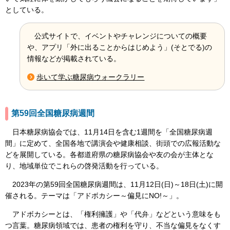
としている。
公式サイトで、イベントやチャレンジについての概要
や、アプリ「外に出ることからはじめよう」(そとでる)の
情報などが掲載されている。
歩いて学ぶ糖尿病ウォークラリー
第59回全国糖尿病週間
日本糖尿病協会では、11月14日を含む1週間を「全国糖尿病週
間」に定めて、全国各地で講演会や健康相談、街頭での広報活動な
どを展開している。各都道府県の糖尿病協会や友の会が主体とな
り、地域単位でこれらの啓発活動を行っている。
2023年の第59回全国糖尿病週間は、11月12日(日)～18日(土)に開
催される。テーマは「アドボカシー～偏見にNO!～」。
アドボカシーとは、「権利擁護」や「代弁」などという意味をも
つ言葉。糖尿病領域では、患者の権利を守り、不当な偏見をなくす