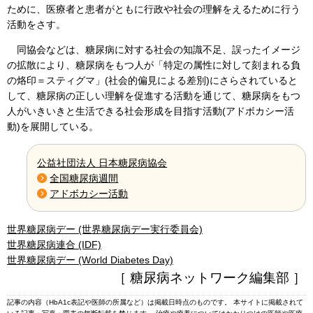
ために、医療者と患者がともに行政や社会の理解をえるために行う
活動をさす。
同協会などは、糖尿病に対する社会の知識不足、誤ったイメージ
の拡散により、糖尿病をもつ人が「特定の属性に対して刻まれる負
の烙印＝スティグマ」(社会的偏見による差別)にさらされていると
して、糖尿病の正しい理解を促進する活動を通じて、糖尿病をもつ
人がいきいきと生活できる社会形成を目指す活動(アドボカシー活
動)を展開している。
公益社団法人 日本糖尿病協会
全国糖尿病週間
アドボカシー活動
世界糖尿病デー (世界糖尿病デー実行委員会)
世界糖尿病連合 (IDF)
世界糖尿病デー (World Diabetes Day)
［ 糖尿病ネットワーク編集部 ］
記事の内容（HbA1c表記や医師の所属など）は掲載日時点のものです。 本サイトに掲載されて