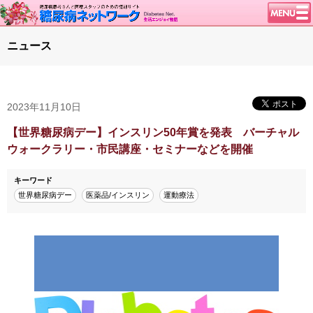
トップページ
ニュース
ニュース
学会・イベント
2023年11月10日
談話室BBS
糖尿病のきほん
【世界糖尿病デー】インスリン50年賞を発表 バーチャル
ウォークラリー・市民講座・セミナーなどを開催
特集・連載
腎臓の健康道
キーワード
世界糖尿病デー
医薬品/インスリン
運動療法
インスリンポンプ
血糖トレンド
グリコアルブミン
特集・連載 一覧へ
1型ライフ