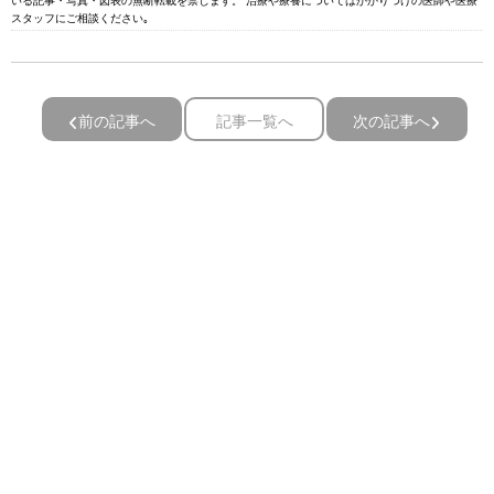
いる記事・写真・図表の無断転載を禁じます。 治療や療養についてはかかりつけの医師や医療
スタッフにご相談ください｡
前の記事へ
記事一覧へ
次の記事へ