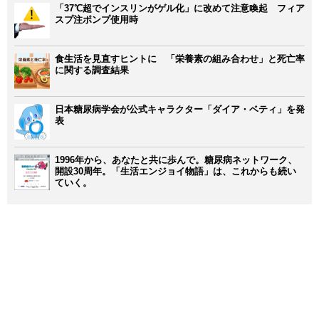
「37℃超でインスリンがゲル化」に改めて注意喚起 フィア
スプ注ポンプ使用時
食生活を見直すヒントに 「栄養素の組み合わせ」と死亡率
に関する調査結果
日本糖尿病学会が公式キャラクター「ダイア・ベティ」を発
表
1996年から、あなたと共に歩んで。糖尿病ネットワーク、
開設30周年。「生活エンジョイ物語」は、これからも続い
ていく。