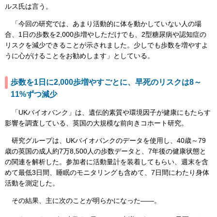
ルス氏は言う。
「今回の研究では、あまり活動的に体を動かしていない人の場
合、1日の歩数を2,000歩増やしただけでも、2型糖尿病や認知症の
リスクを減少できることが示されました。少しでも歩数を増やすよ
うに心がけることをお勧めします」としている。
歩数を1日に2,000歩増やすごとに、早死のリスクは8～
11%ずつ減少
「UKバイオバンク」は、遺伝的素質や環境因子が健康にもたらす
影響を調査している、英国の大規模な前向きコホート研究。
研究グループは、UKバイオバンクのデータを使用し、40歳～79
歳の英国の成人約7万8,500人の歩数データと、7年後の健康状態と
の関連を解析した。参加者に活動量計を装着してもらい、週末を含
めて最低3日間、睡眠のモニタリングも含めて、7日間にわたり身体
活動を測定した。
その結果、主に次のことが明らかになった――。