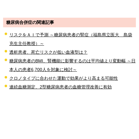
糖尿病合併症の関連記事
リスクをＡＩで予測 ～糖尿病患者の腎症（福島県立医大 島袋
充生主任教授）～
透析患者、死亡リスクが低い血液型は？
糖尿病患者のBMI、腎機能に影響するのは平均値より変動幅 ～日
本人の患者6,700人を対象に検討～
クロノタイプに合わせた運動で効果がより高まる可能性
連続血糖測定、2型糖尿病患者の血糖管理改善に有効