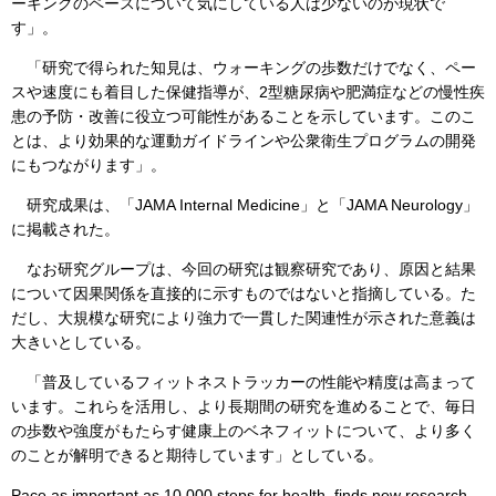
ーキングのペースについて気にしている人は少ないのが現状で
す」。
「研究で得られた知見は、ウォーキングの歩数だけでなく、ペー
スや速度にも着目した保健指導が、2型糖尿病や肥満症などの慢性疾
患の予防・改善に役立つ可能性があることを示しています。このこ
とは、より効果的な運動ガイドラインや公衆衛生プログラムの開発
にもつながります」。
研究成果は、「JAMA Internal Medicine」と「JAMA Neurology」
に掲載された。
なお研究グループは、今回の研究は観察研究であり、原因と結果
について因果関係を直接的に示すものではないと指摘している。た
だし、大規模な研究により強力で一貫した関連性が示された意義は
大きいとしている。
「普及しているフィットネストラッカーの性能や精度は高まって
います。これらを活用し、より長期間の研究を進めることで、毎日
の歩数や強度がもたらす健康上のベネフィットについて、より多く
のことが解明できると期待しています」としている。
Pace as important as 10,000 steps for health, finds new research