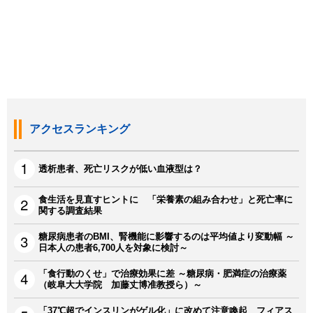
アクセスランキング
透析患者、死亡リスクが低い血液型は？
食生活を見直すヒントに 「栄養素の組み合わせ」と死亡率に
関する調査結果
糖尿病患者のBMI、腎機能に影響するのは平均値より変動幅 ～
日本人の患者6,700人を対象に検討～
「食行動のくせ」で治療効果に差 ～糖尿病・肥満症の治療薬
（岐阜大大学院 加藤丈博准教授ら）～
「37℃超でインスリンがゲル化」に改めて注意喚起 フィアス