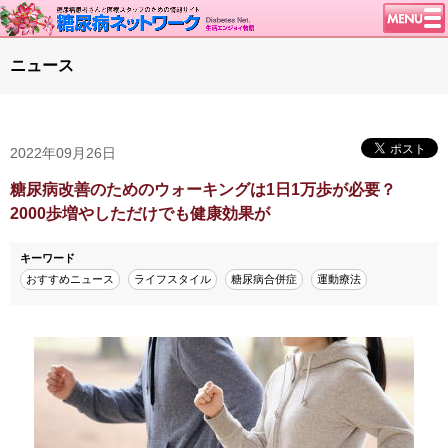
トップページ
ニュース
ニュース
学会・イベント
2022年09月26日
談話室BBS
糖尿病のきほん
糖尿病改善のためのウォーキングは1日1万歩が必要？
2000歩増やしただけでも健康効果が
特集・連載
腎臓の健康道
キーワード
おすすめニュース
ライフスタイル
糖尿病合併症
運動療法
インスリンポンプ
血糖トレンド
グリコアルブミン
特集・連載 一覧へ
1型ライフ