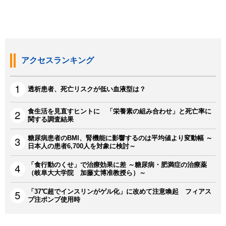
アクセスランキング
透析患者、死亡リスクが低い血液型は？
食生活を見直すヒントに 「栄養素の組み合わせ」と死亡率に
関する調査結果
糖尿病患者のBMI、腎機能に影響するのは平均値より変動幅 ～
日本人の患者6,700人を対象に検討～
「食行動のくせ」で治療効果に差 ～糖尿病・肥満症の治療薬
（岐阜大大学院 加藤丈博准教授ら）～
「37℃超でインスリンがゲル化」に改めて注意喚起 フィアス
プ注ポンプ使用時