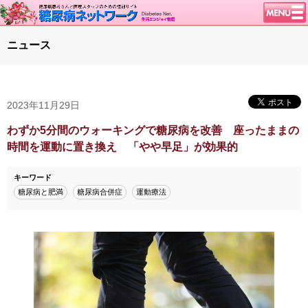
トップページ
ニュース
ニュース
学会・イベント
2023年11月29日
談話室BBS
糖尿病のきほん
わずか5分間のウォーキングで糖尿病を改善 座ったままの
時間を運動に置き換え 「やや早足」が効果的
特集・連載
特集・連載 一覧へ
1型ライフ
キーワード
糖尿病と肥満
糖尿病合併症
運動療法
腎臓の健康道
インスリンポンプ
血糖トレンド
グリコアルブミン