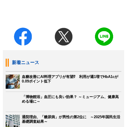
新着ニュース
血糖改善にAI料理アプリが有望⁉ 利用が週1増でHbA1cが
0.09ポイント低下
「博物館浴」血圧にも良い効果？ ～ミュージアム、健康高
める場に～
通院理由、「糖尿病」が男性の第2位に ～2025年国民生活
基礎調査結果～