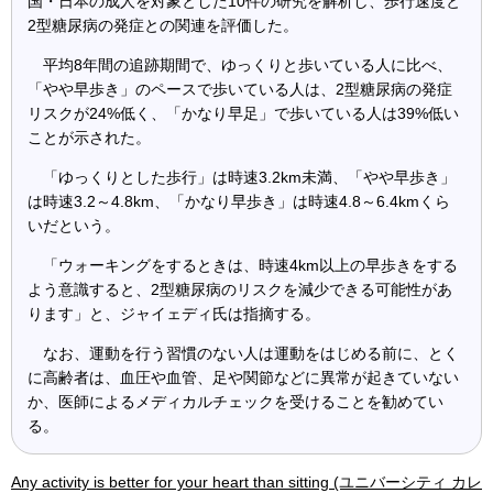
国・日本の成人を対象とした10件の研究を解析し、歩行速度と
2型糖尿病の発症との関連を評価した。
平均8年間の追跡期間で、ゆっくりと歩いている人に比べ、
「やや早歩き」のペースで歩いている人は、2型糖尿病の発症
リスクが24%低く、「かなり早足」で歩いている人は39%低い
ことが示された。
「ゆっくりとした歩行」は時速3.2km未満、「やや早歩き」
は時速3.2～4.8km、「かなり早歩き」は時速4.8～6.4kmくら
いだという。
「ウォーキングをするときは、時速4km以上の早歩きをする
よう意識すると、2型糖尿病のリスクを減少できる可能性があ
ります」と、ジャイェディ氏は指摘する。
なお、運動を行う習慣のない人は運動をはじめる前に、とく
に高齢者は、血圧や血管、足や関節などに異常が起きていない
か、医師によるメディカルチェックを受けることを勧めてい
る。
Any activity is better for your heart than sitting (ユニバーシティ カレ