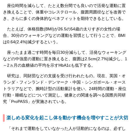
座位時間を減らして、たとえ数分間でも良いので活発な運動に置
き換えることで、体重やコレステロール、腹囲周囲径などを改善で
き、さらに多くの身体的なベネフィットを期待できるとしている。
たとえば、体格指数(BMI)が26.5の54歳の太りすぎの女性の場
合、30分のウォーキングなどの運動を習慣として行うことで、BMI
は0.64(2.4%)減少するという。
座ったまま過ごす時間を毎日30分減らして、活発なウォーキング
などの中強度の運動に置き換えると、腹囲は2.5cm(2.7%)減少し、1
～2ヵ月の血糖値の平均を示すHbA1cも低下する。
研究は、同財団などの支援を受け行われたもの。現在、英国・オ
ランダ・フィンランド・デンマーク・中国・シンガポール・オース
トラリアなどで、腕時計型の活動量計を使い、24時間の運動・座位
行動・睡眠などについて測定し、健康との関連を調べる国際共同研
究「ProPASS」が実施されている。
楽しめる変化を起こし体を動かす機会を増やすことが大切
「それまで運動をしていなかった人が活動的になるのは、必ずし