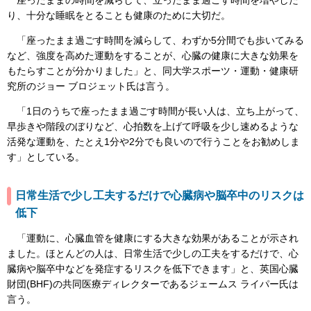
り、十分な睡眠をとることも健康のために大切だ。
「座ったまま過ごす時間を減らして、わずか5分間でも歩いてみる
など、強度を高めた運動をすることが、心臓の健康に大きな効果を
もたらすことが分かりました」と、同大学スポーツ・運動・健康研
究所のジョー ブロジェット氏は言う。
「1日のうちで座ったまま過ごす時間が長い人は、立ち上がって、
早歩きや階段のぼりなど、心拍数を上げて呼吸を少し速めるような
活発な運動を、たとえ1分や2分でも良いので行うことをお勧めしま
す」としている。
日常生活で少し工夫するだけで心臓病や脳卒中のリスクは
低下
「運動に、心臓血管を健康にする大きな効果があることが示され
ました。ほとんどの人は、日常生活で少しの工夫をするだけで、心
臓病や脳卒中などを発症するリスクを低下できます」と、英国心臓
財団(BHF)の共同医療ディレクターであるジェームス ライパー氏は
言う。