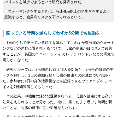
のリスクを減少できるという研究も発表された。
ウォーキングをするときは、時速4km以上の早歩きをするよう
意識すると、糖尿病リスクを下げられるという。
座っている時間を減らしてわずか5分間でも運動を
1日のうちで座っている時間を減らして、わずか数分間のウォーキ
ングなどの運動に置き換えるだけで、心臓の健康が目に見えて改善
することが、英国のユニバーシティ カレッジ ロンドンなどの研究で
明らかになった。
研究グループは、5ヵ国の1万5,246人を対象とした6件の研究のデ
ータを解析し、1日の運動行動と心臓の健康との関連について調べ
た。参加者に1日の身体活動量などを記録できるウェアラブル デバ
イスを7日間装着してもらった。
その結果、中強度の活発な運動を行うと、心臓を健康にする高い
効果をえられることが分かった。逆に、座ったまま過ごす時間が長
いことは、心臓の健康に悪い影響をもたらす。
座ったままの時間を減らして、立ったまま過ごす時間を増やした