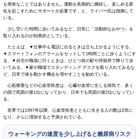
も簡単なことではありません。運動を長期的に継続し、楽しめる変
化を起こすためにサポートが必要です」と、ライパー氏は指摘して
いる。
少し空いた時間に歩いてみるなど、日常に「活動的なおやつ」を
取り入れるのが効果的としている。
たとえば、▼仕事中も電話に出るときは立ち上がるようにする、
▼スマートフォンのアラームをセットして1時間ごとに歩くようにす
る、▼自宅や職場に行くときは、ひとつ前の駅や停留所で降りて歩
いてみる、▼家や職場でスタンディング デスクを取り入れてみるな
ど、日常で体を動かす機会を増やすことを勧めている。
心筋梗塞などの心血管疾患は、心臓や血管に生じる病気で、多く
の国で死因の第1位になっており、日本でも死因の第2位になってい
る。
世界では1997年以降、心血管疾患とともに生きる人の数は2倍に
なり、さらに増加すると予測されている。
ウォーキングの速度を少し上げると糖尿病リスク