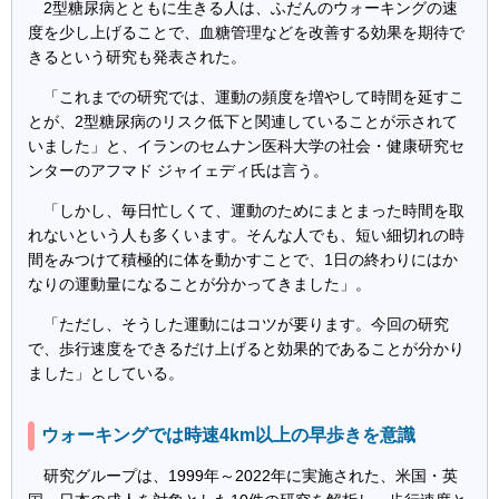
2型糖尿病とともに生きる人は、ふだんのウォーキングの速
度を少し上げることで、血糖管理などを改善する効果を期待で
きるという研究も発表された。
「これまでの研究では、運動の頻度を増やして時間を延すこ
とが、2型糖尿病のリスク低下と関連していることが示されて
いました」と、イランのセムナン医科大学の社会・健康研究セ
ンターのアフマド ジャイェディ氏は言う。
「しかし、毎日忙しくて、運動のためにまとまった時間を取
れないという人も多くいます。そんな人でも、短い細切れの時
間をみつけて積極的に体を動かすことで、1日の終わりにはか
なりの運動量になることが分かってきました」。
「ただし、そうした運動にはコツが要ります。今回の研究
で、歩行速度をできるだけ上げると効果的であることが分かり
ました」としている。
ウォーキングでは時速4km以上の早歩きを意識
研究グループは、1999年～2022年に実施された、米国・英