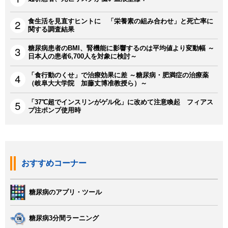
食生活を見直すヒントに 「栄養素の組み合わせ」と死亡率に
関する調査結果
糖尿病患者のBMI、腎機能に影響するのは平均値より変動幅 ～
日本人の患者6,700人を対象に検討～
「食行動のくせ」で治療効果に差 ～糖尿病・肥満症の治療薬
（岐阜大大学院 加藤丈博准教授ら）～
「37℃超でインスリンがゲル化」に改めて注意喚起 フィアス
プ注ポンプ使用時
おすすめコーナー
糖尿病のアプリ・ツール
糖尿病3分間ラーニング