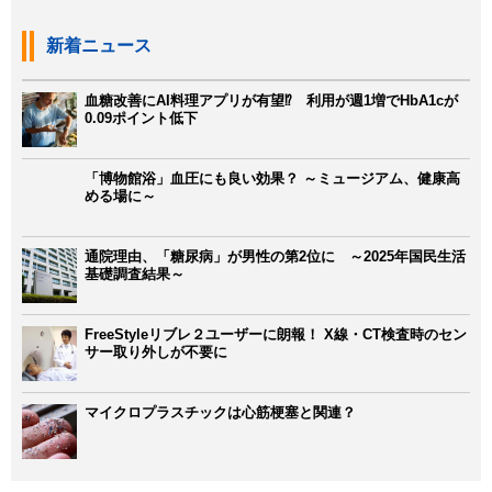
新着ニュース
血糖改善にAI料理アプリが有望⁉ 利用が週1増でHbA1cが
0.09ポイント低下
「博物館浴」血圧にも良い効果？ ～ミュージアム、健康高
める場に～
通院理由、「糖尿病」が男性の第2位に ～2025年国民生活
基礎調査結果～
FreeStyleリブレ２ユーザーに朗報！ X線・CT検査時のセン
サー取り外しが不要に
マイクロプラスチックは心筋梗塞と関連？