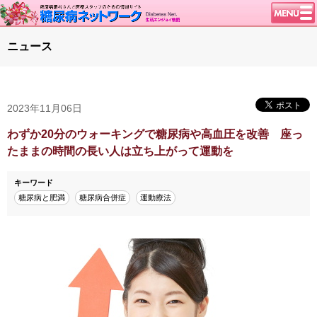
トップページ
ニュース
ニュース
学会・イベント
2023年11月06日
談話室BBS
糖尿病のきほん
わずか20分のウォーキングで糖尿病や高血圧を改善 座っ
たままの時間の長い人は立ち上がって運動を
特集・連載
腎臓の健康道
キーワード
糖尿病と肥満
糖尿病合併症
運動療法
インスリンポンプ
血糖トレンド
グリコアルブミン
特集・連載 一覧へ
1型ライフ