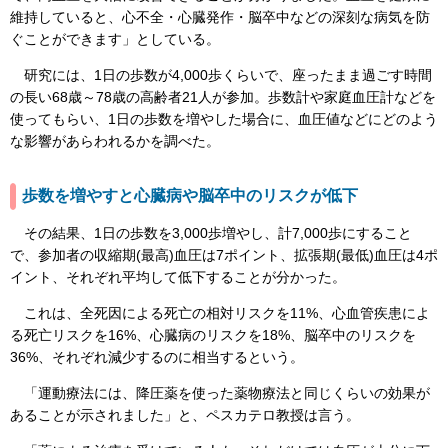
維持していると、心不全・心臓発作・脳卒中などの深刻な病気を防
ぐことができます」としている。
研究には、1日の歩数が4,000歩くらいで、座ったまま過ごす時間
の長い68歳～78歳の高齢者21人が参加。歩数計や家庭血圧計などを
使ってもらい、1日の歩数を増やした場合に、血圧値などにどのよう
な影響があらわれるかを調べた。
歩数を増やすと心臓病や脳卒中のリスクが低下
その結果、1日の歩数を3,000歩増やし、計7,000歩にすること
で、参加者の収縮期(最高)血圧は7ポイント、拡張期(最低)血圧は4ポ
イント、それぞれ平均して低下することが分かった。
これは、全死因による死亡の相対リスクを11%、心血管疾患によ
る死亡リスクを16%、心臓病のリスクを18%、脳卒中のリスクを
36%、それぞれ減少するのに相当するという。
「運動療法には、降圧薬を使った薬物療法と同じくらいの効果が
あることが示されました」と、ペスカテロ教授は言う。