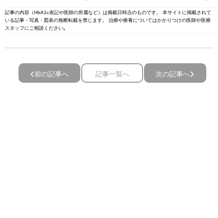
記事の内容（HbA1c表記や医師の所属など）は掲載日時点のものです。 本サイトに掲載されて
いる記事・写真・図表の無断転載を禁じます。 治療や療養についてはかかりつけの医師や医療
スタッフにご相談ください｡
前の記事へ
記事一覧へ
次の記事へ