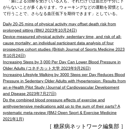
「薬による治療を受けている人も、それだけでは血圧が十分に下
がらないことが多くあります。ウォーキングなどの運動を習慣とし
て行うことで、さらなる血圧低下を期待できます」としている。
Daily 20-25 mins of physical activity may offset death risk from
prolonged sitting (BMJ 2023年10月24日)
Device-measured physical activity, sedentary time, and risk of all-
cause mortality: an individual participant data analysis of four
prospective cohort studies (British Journal of Sports Medicine 2023
年10月24日)
Increasing Steps by 3,000 Per Day Can Lower Blood Pressure in
Older Adults (コネチカット大学 2023年9月26日)
Increasing Lifestyle Walking by 3000 Steps per Day Reduces Blood
Pressure in Sedentary Older Adults with Hypertension: Results from
an e-Health Pilot Study (Journal of Cardiovascular Development
and Disease 2023年7月27日)
Do the combined blood pressure effects of exercise and
antihypertensive medications add up to the sum of their parts? A
systematic meta-review (BMJ Open Sport & Exercise Medicine
2021年1月)
［ 糖尿病ネットワーク編集部 ］