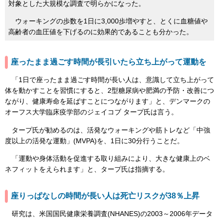
対象とした大規模な調査で明らかになった。
ウォーキングの歩数を1日に3,000歩増やすと、とくに血糖値や
高齢者の血圧値を下げるのに効果的であることも分かった。
座ったまま過ごす時間が長引いたら立ち上がって運動を
「1日で座ったまま過ごす時間が長い人は、意識して立ち上がって
体を動かすことを習慣にすると、2型糖尿病や肥満の予防・改善につ
ながり、健康寿命を延ばすことにつながります」と、デンマークの
オーフス大学臨床疫学部のジェイコブ タープ氏は言う。
タープ氏が勧めるのは、活発なウォーキングや筋トレなど「中強
度以上の活発な運動」(MVPA)を、1日に30分行うことだ。
「運動や身体活動を促進する取り組みにより、大きな健康上のベ
ネフィットをえられます」と、タープ氏は指摘する。
座りっぱなしの時間が長い人は死亡リスクが38％上昇
研究は、米国国民健康栄養調査(NHANES)の2003～2006年データ