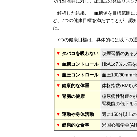
では対照群に対し、認知症の発症リスクが
解析した結果、「血糖値を目標範囲にコ
ど、7つの健康目標を満たすことが、認
た。
7つの健康目標は、具体的には以下の
▼
タバコを吸わない
喫煙習慣のある
▼
血糖コントロール
HbA1c7％未満
▼
血圧コントロール
血圧130/90m
▼
健康的な体重
体格指数(BMI)
▼
腎臓の健康
糖尿病性腎症の
腎機能の低下を
▼
運動や身体活動
週に150分以上
▼
健康的な食事
米国心臓学会(A