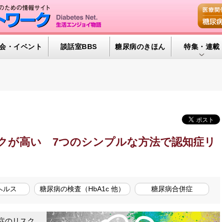
会・イベント
談話室BBS
糖尿病のきほん
特集・連載
腎臓の健康道
インスリンポ
血糖トレンド
グリコアルブ
クが高い 7つのシンプルな方法で認知症リ
特集・連載 
ヘルス
糖尿病の検査（HbA1c 他）
糖尿病合併症
症のリスク