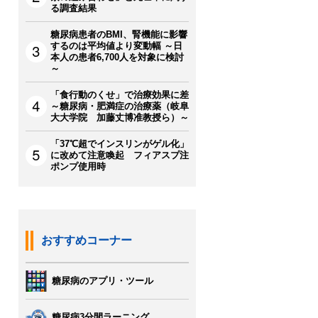
る調査結果
糖尿病患者のBMI、腎機能に影響
するのは平均値より変動幅 ～日
本人の患者6,700人を対象に検討
～
「食行動のくせ」で治療効果に差
～糖尿病・肥満症の治療薬（岐阜
大大学院 加藤丈博准教授ら）～
「37℃超でインスリンがゲル化」
に改めて注意喚起 フィアスプ注
ポンプ使用時
おすすめコーナー
糖尿病のアプリ・ツール
糖尿病3分間ラーニング