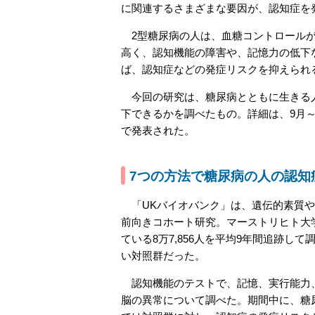
に関連するさまざまな要因が、認知症を
2型糖尿病の人は、血糖コントロールが
高く、認知機能の障害や、記憶力の低下
ば、認知症などの発症リスクを抑えられ
今回の研究は、糖尿病とともに生きる人
下できるかを調べたもの。詳細は、9月～10
で発表された。
7つの方法で糖尿病の人の認知
「UKバイオバンク」は、遺伝的素質や
前向きコホート研究。マーストリヒト大
ている8万7,856人を平均9年間追跡して
い対照群だった。
認知機能のテストで、記憶、実行能力、
脳の異常について調べた。期間中に、糖尿