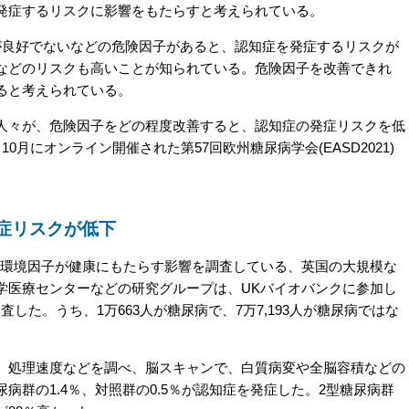
発症するリスクに影響をもたらすと考えられている。
良好でないなどの危険因子があると、認知症を発症するリスクが
などのリスクも高いことが知られている。危険因子を改善できれ
ると考えられている。
々が、危険因子をどの程度改善すると、認知症の発症リスクを低
月にオンライン開催された第57回欧州糖尿病学会(EASD2021)
症リスクが低下
環境因子が健康にもたらす影響を調査している、英国の大規模な
学医療センターなどの研究グループは、UKバイオバンクに参加し
調査した。うち、1万663人が糖尿病で、7万7,193人が糖尿病ではな
処理速度などを調べ、脳スキャンで、白質病変や全脳容積などの
病群の1.4％、対照群の0.5％が認知症を発症した。2型糖尿病群