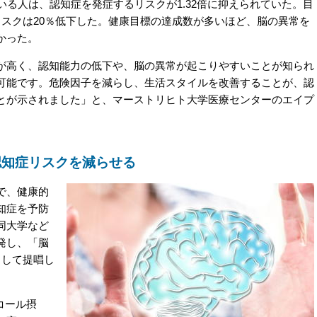
る人は、認知症を発症するリスクが1.32倍に抑えられていた。目
リスクは20％低下した。健康目標の達成数が多いほど、脳の異常を
かった。
高く、認知能力の低下や、脳の異常が起こりやすいことが知られ
可能です。危険因子を減らし、生活スタイルを改善することが、認
とが示されました」と、マーストリヒト大学医療センターのエイプ
。
認知症リスクを減らせる
で、健康的
知症を予防
同大学など
発し、「脳
として提唱し
コール摂