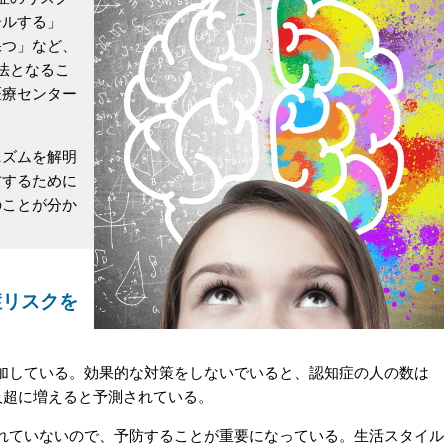
ールする」
保つ」など、
法となるこ
医療センター
ズムを解明
防するために
のことが分か
症リスクを
している。効果的な対策をしないでいると、認知症の人の数は
0万人超に増えると予測されている。
ていないので、予防することが重要になっている。生活スタイル