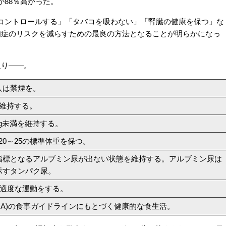
88％高かった。
ントロールする」「タバコを吸わない」「腎臓の健康を保つ」な
知症のリスクを減らすための最良の方法となることが明らかになっ
通り――。
人は禁煙を。
を維持する。
mHg未満を維持する。
が20～25の標準体重を保つ。
指標となるアルブミン尿が出ない状態を維持する。アルブミン尿は
示すタンパク尿。
の適度な運動をする。
HA)の食事ガイドラインにもとづく健康的な食生活。