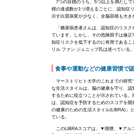
7つの目標のうち、5つ以上を満たしてい
標の達成数が1つ増えるごとに、認知症
示す白質病変が少なく、全脳容積も大き
「糖尿病患者さんは、認知症のリスクが
ています。しかし、その危険因子は修正
知症リスクを低下するのに有用であるこ
リル ファン ジェニップ氏は述べている
食事や運動などの健康習慣で
マーストリヒト大学のこれまでの研究
な生活スタイルは、脳の健康を守り、認
するために役立つことが示されている。
は、認知症を予防するためのスコアを開
の健康のための生活スタイル(LIBRA)」
ている。
このLIBRAスコアは、▼喫煙、▼アル