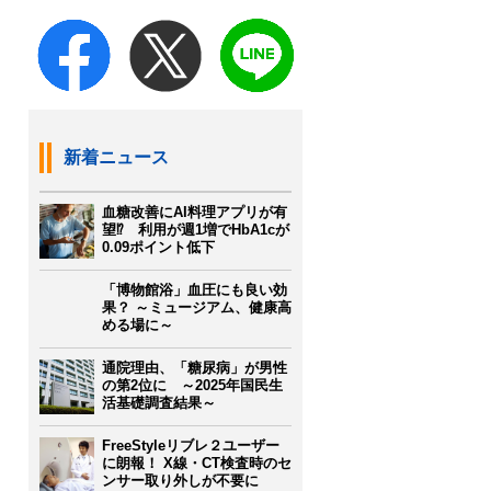
新着ニュース
血糖改善にAI料理アプリが有
望⁉ 利用が週1増でHbA1cが
0.09ポイント低下
「博物館浴」血圧にも良い効
果？ ～ミュージアム、健康高
める場に～
通院理由、「糖尿病」が男性
の第2位に ～2025年国民生
活基礎調査結果～
FreeStyleリブレ２ユーザー
に朗報！ X線・CT検査時のセ
ンサー取り外しが不要に