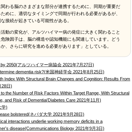
関わる脳のさまざまな部分が連携するために、同期が重要だ
るために、適切なタイミングで同期が行われる必要があるが、
剰な接続が起きている可能性がある。
活動の変化が、アルツハイマー病の発症に大きく関わること
た危険因子は、脳の構造や認知機能にも関連しています。どう
るか、さらに研究を進める必要があります」としている。
to triple by 2050(アルツハイマー病協会 2021年7月27日)
y to determine dementia risk?(米国神経学会 2021年8月25日)
alth Index With Structural Brain Changes and Cognition: Results From
9月28日)
 to the Number of Risk Factors Within Target Range, With Structural
nce, and Risk of Dementia(Diabetes Care 2021年11月)
大学)
's disease bolstered(ネバダ大学 2021年9月28日)
cal interactions underlie working memory deficits in a
heimer's disease(Communications Biology 2021年9月3日)