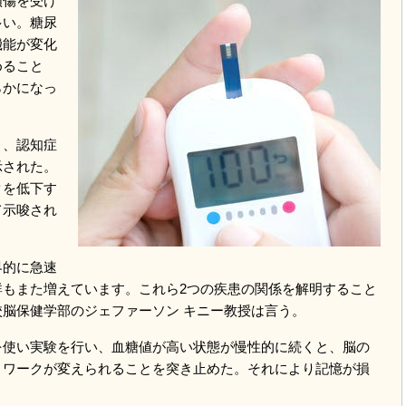
傷を受け
多い。糖尿
機能が変化
めること
らかになっ
、認知症
示された。
クを低下す
て示唆され
的に急速
群もまた増えています。これら2つの疾患の関係を解明すること
脳保健学部のジェファーソン キニー教授は言う。
使い実験を行い、血糖値が高い状態が慢性的に続くと、脳の
トワークが変えられることを突き止めた。それにより記憶が損