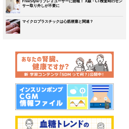
FreeStyleリブレ２ユーザーに朗報！ X線・CT検査時のセン
サー取り外しが不要に
マイクロプラスチックは心筋梗塞と関連？