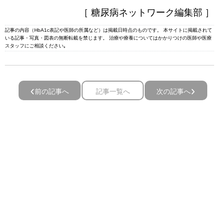
［ 糖尿病ネットワーク編集部 ］
記事の内容（HbA1c表記や医師の所属など）は掲載日時点のものです。 本サイトに掲載されて
いる記事・写真・図表の無断転載を禁じます。 治療や療養についてはかかりつけの医師や医療
スタッフにご相談ください｡
前の記事へ
記事一覧へ
次の記事へ