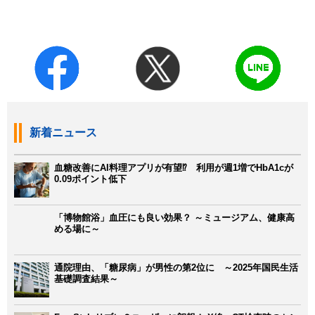
新着ニュース
血糖改善にAI料理アプリが有望⁉ 利用が週1増でHbA1cが
0.09ポイント低下
「博物館浴」血圧にも良い効果？ ～ミュージアム、健康高
める場に～
通院理由、「糖尿病」が男性の第2位に ～2025年国民生活
基礎調査結果～