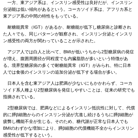
一方、東アジア系は、インスリン感受性は良好だが、インスリン
分泌能は低い傾向があるという。コーカソイド系は、アフリカ系と
東アジア系の中間の特性をもっている。
耐糖能異常（IGT）があるか、耐糖能が低下し糖尿病と診断され
た人々でも、同じパターンが観察され、インスリン分泌とインスリ
ン感受性の両方が関わっていることが示された。
アジア人では白人と比べて、BMIが低いうちから2型糖尿病の発症
が増え、腹囲周囲径が同程度でも内臓脂肪が多いという特徴があ
る。境界型糖尿病の多くで耐糖能異常（IGT）がみられ、特に日本
人では食後のインスリンの追加分泌が低下する場合が多い。
日本人を含む東アジア人は肥満が少ないにもかかわらず、コーカ
ソイド系人種より2型糖尿病を発症しやすいことは、従来の研究でも
指摘されている。
2型糖尿病では、肥満などによるインスリン抵抗性に対して、代償
的に膵β細胞からのインスリン分泌が亢進し続けるうちに膵β細胞が
疲弊し機能不全が生じる。そのため、糖代謝が正常な日本人でも
BMIのわずかな増加により、膵β細胞の代償機能不全からインスリン
感受性が低下するという。