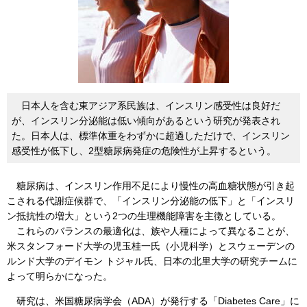
日本人を含む東アジア系民族は、インスリン感受性は良好だ
が、インスリン分泌能は低い傾向があるという研究が発表され
た。日本人は、標準体重をわずかに超過しただけで、インスリン
感受性が低下し、2型糖尿病発症の危険性が上昇するという。
糖尿病は、インスリン作用不足により慢性の高血糖状態が引き起
こされる代謝症候群で、「インスリン分泌能の低下」と「インスリ
ン抵抗性の増大」という2つの生理機能障害を主徴としている。
これらのバランスの最適化は、族や人種によって異なることが、
米スタンフォード大学の児玉桂一氏（小児科学）とスウェーデンの
ルンド大学のデイモン トジャル氏、日本の北里大学の研究チームに
よって明らかになった。
研究は、米国糖尿病学会（ADA）が発行する「Diabetes Care」に