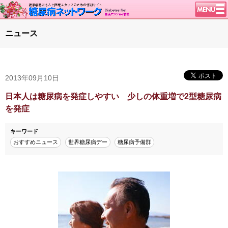
トップページ
ニュース
ニュース
学会・イベント
2013年09月10日
談話室BBS
糖尿病のきほん
日本人は糖尿病を発症しやすい 少しの体重増で2型糖尿病
を発症
特集・連載
腎臓の健康道
キーワード
おすすめニュース
世界糖尿病デー
糖尿病予備群
インスリンポンプ
血糖トレンド
グリコアルブミン
特集・連載 一覧へ
1型ライフ