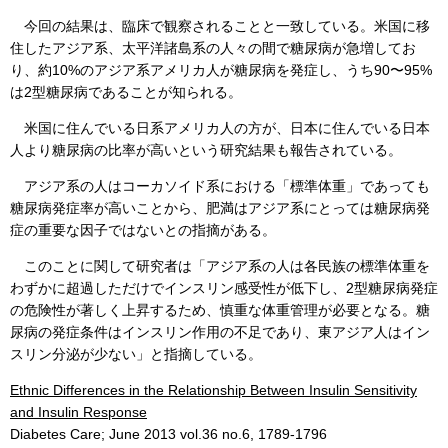
今回の結果は、臨床で観察されることと一致している。米国に移
住したアジア系、太平洋諸島系の人々の間で糖尿病が急増してお
り、約10%のアジア系アメリカ人が糖尿病を発症し、うち90〜95%
は2型糖尿病であることが知られる。
米国に住んでいる日系アメリカ人の方が、日本に住んでいる日本
人より糖尿病の比率が高いという研究結果も報告されている。
アジア系の人はコーカソイド系における「標準体重」であっても
糖尿病発症率が高いことから、肥満はアジア系にとっては糖尿病発
症の重要な因子ではないとの指摘がある。
このことに関して研究者は「アジア系の人は各民族の標準体重を
わずかに超過しただけでインスリン感受性が低下し、2型糖尿病発症
の危険性が著しく上昇するため、慎重な体重管理が必要となる。糖
尿病の発症条件はインスリン作用の不足であり、東アジア人はイン
スリン分泌が少ない」と指摘している。
Ethnic Differences in the Relationship Between Insulin Sensitivity
and Insulin Response
Diabetes Care; June 2013 vol.36 no.6, 1789-1796