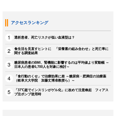
アクセスランキング
透析患者、死亡リスクが低い血液型は？
食生活を見直すヒントに 「栄養素の組み合わせ」と死亡率に
関する調査結果
糖尿病患者のBMI、腎機能に影響するのは平均値より変動幅 ～
日本人の患者6,700人を対象に検討～
「食行動のくせ」で治療効果に差 ～糖尿病・肥満症の治療薬
（岐阜大大学院 加藤丈博准教授ら）～
「37℃超でインスリンがゲル化」に改めて注意喚起 フィアス
プ注ポンプ使用時