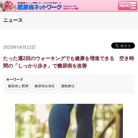
トップページ
ニュース
ニュース
学会・イベント
2023年04月12日
談話室BBS
糖尿病のきほん
たった週2回のウォーキングでも健康を増進できる 空き時
間の「しっかり歩き」で糖尿病を改善
特集・連載
特集・連載 一覧へ
1型ライフ
キーワード
糖尿病と肥満
糖尿病合併症
運動療法
腎臓の健康道
インスリンポンプ
血糖トレンド
グリコアルブミン