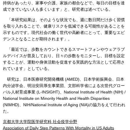
持病があったり、家事や介護、家族の都合などで、毎日の目標を達
成できていない人も多くいます」と、研究者は述べている。
「本研究結果は、そのような状況でも、週に数日間だけ歩く習慣
を取り入れることで、健康リスクを低減できる可能性があることを
示すものです。現代社会の働く世代や高齢者にとって、重要なエビ
デンスとなることが期待されます」。
「最近では、歩数をカウントできるスマートフォンやウェアラブ
ルデバイスが普及しており、日々の歩数をモニターし、目標を設定
することが、運動や身体活動を促進する実践的な方法として応用さ
れています」としている。
研究は、日本医療研究開発機構 (AMED)、日本学術振興会、日本
内分泌学会、明治安田厚生事業団、文部科学省による次世代グロー
バル人材育成事業 (L-INSIGHT)、National Institute of Health (NIH) /
National Institute on Minority Health and Health Disparities
(NIMHD)、NIH/National Institute of Aging (NIA)の協力をえて行われ
た。
京都大学大学院医学研究科 社会疫学分野
Association of Daily Step Patterns With Mortality in US Adults