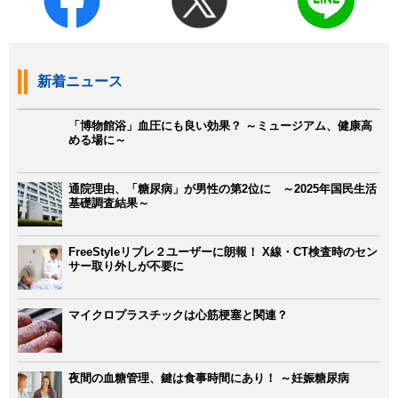
新着ニュース
「博物館浴」血圧にも良い効果？ ～ミュージアム、健康高
める場に～
通院理由、「糖尿病」が男性の第2位に ～2025年国民生活
基礎調査結果～
FreeStyleリブレ２ユーザーに朗報！ X線・CT検査時のセン
サー取り外しが不要に
マイクロプラスチックは心筋梗塞と関連？
夜間の血糖管理、鍵は食事時間にあり！ ～妊娠糖尿病