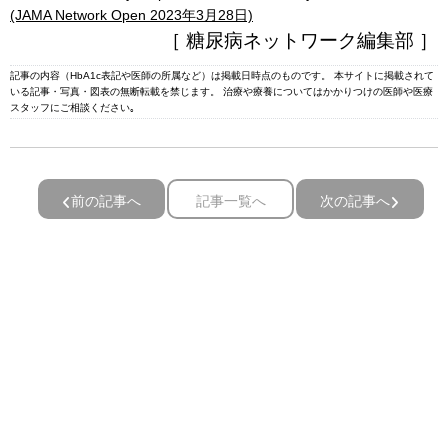
(JAMA Network Open 2023年3月28日)
［ 糖尿病ネットワーク編集部 ］
記事の内容（HbA1c表記や医師の所属など）は掲載日時点のものです。 本サイトに掲載されて
いる記事・写真・図表の無断転載を禁じます。 治療や療養についてはかかりつけの医師や医療
スタッフにご相談ください｡
前の記事へ
記事一覧へ
次の記事へ