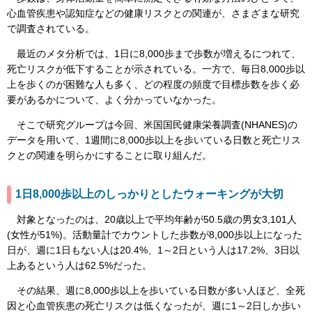
心血管疾患や認知症などの健康リスクとの関連が、さまざまな研究
で調査されている。
最近のメタ分析では、1日に8,000歩まで歩数が増えるにつれて、
死亡リスクが低下することが示されている。一方で、毎日8,000歩以
上を歩くのが困難な人も多く、どの程度の頻度で目標歩数を歩く必
要があるかについて、よく分かっていなかった。
そこで研究グループは今回、米国国民健康栄養調査(NHANES)の
データを用いて、1週間に8,000歩以上を歩いている日数と死亡リス
クとの関連を明らかにすることに取り組んだ。
1日8,000歩以上のしっかりとしたウォーキングが大切
対象となったのは、20歳以上で平均年齢が50.5歳の男女3,101人
(女性が51%)。活動量計でカウントした歩数が8,000歩以上になった
日が、週に1日もない人は20.4%、1～2日という人は17.2%、3日以
上あるという人は62.5%だった。
その結果、週に8,000歩以上を歩いている日数が多い人ほど、全死
因と心血管疾患の死亡リスクは低くなったが、週に1～2日しか歩い