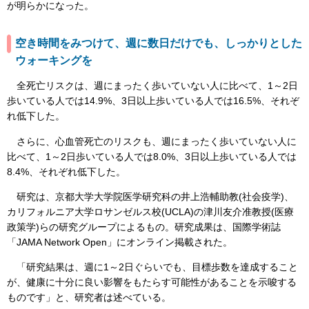
が明らかになった。
空き時間をみつけて、週に数日だけでも、しっかりとした
ウォーキングを
全死亡リスクは、週にまったく歩いていない人に比べて、1～2日
歩いている人では14.9%、3日以上歩いている人では16.5%、それぞ
れ低下した。
さらに、心血管死亡のリスクも、週にまったく歩いていない人に
比べて、1～2日歩いている人では8.0%、3日以上歩いている人では
8.4%、それぞれ低下した。
研究は、京都大学大学院医学研究科の井上浩輔助教(社会疫学)、
カリフォルニア大学ロサンゼルス校(UCLA)の津川友介准教授(医療
政策学)らの研究グループによるもの。研究成果は、国際学術誌
「JAMA Network Open」にオンライン掲載された。
「研究結果は、週に1～2日ぐらいでも、目標歩数を達成すること
が、健康に十分に良い影響をもたらす可能性があることを示唆する
ものです」と、研究者は述べている。