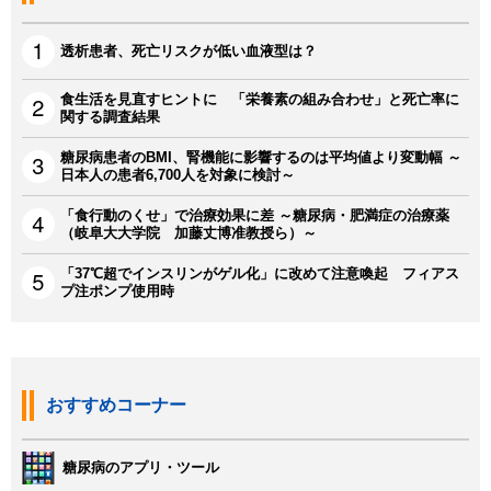
透析患者、死亡リスクが低い血液型は？
食生活を見直すヒントに 「栄養素の組み合わせ」と死亡率に
関する調査結果
糖尿病患者のBMI、腎機能に影響するのは平均値より変動幅 ～
日本人の患者6,700人を対象に検討～
「食行動のくせ」で治療効果に差 ～糖尿病・肥満症の治療薬
（岐阜大大学院 加藤丈博准教授ら）～
「37℃超でインスリンがゲル化」に改めて注意喚起 フィアス
プ注ポンプ使用時
おすすめコーナー
糖尿病のアプリ・ツール