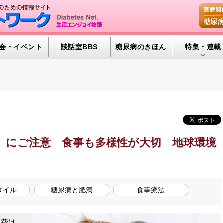
会・イベント
談話室BBS
糖尿病のきほん
特集・連載
腎臓の健康道
インスリンポ
血糖トレンド
グリコアルブ
」にご注意 食事も多様性が大切 地球環境
特集・連載 
タイル
糖尿病と肥満
食事療法
費は、