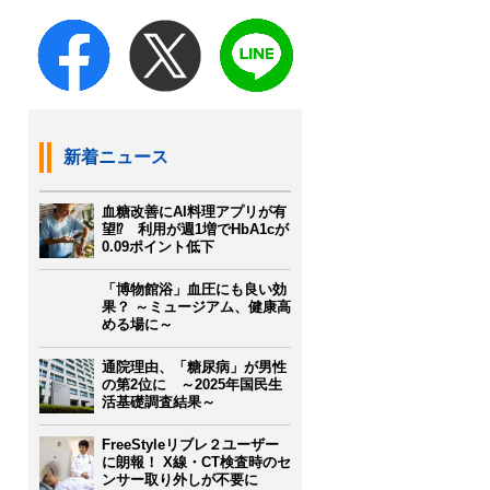
新着ニュース
血糖改善にAI料理アプリが有
望⁉ 利用が週1増でHbA1cが
0.09ポイント低下
「博物館浴」血圧にも良い効
果？ ～ミュージアム、健康高
める場に～
通院理由、「糖尿病」が男性
の第2位に ～2025年国民生
活基礎調査結果～
FreeStyleリブレ２ユーザー
に朗報！ X線・CT検査時のセ
ンサー取り外しが不要に