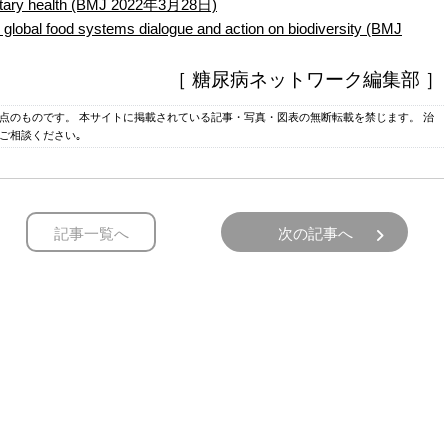
netary health (BMJ 2022年3月28日)
o global food systems dialogue and action on biodiversity (BMJ
［ 糖尿病ネットワーク編集部 ］
時点のものです。 本サイトに掲載されている記事・写真・図表の無断転載を禁じます。 治
ご相談ください｡
記事一覧へ
次の記事へ