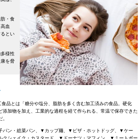
肪・食
。高血
するとい
多様性
健康を脅
ー
加工食品とは「糖分や塩分、脂肪を多く含む加工済みの食品。硬化
ど添加物を加え、工業的な過程を経て作られる、常温で保存できた
だ。
パン・総菜パン、▼カップ麺、▼ピザ・ホットドッグ、▼ケー
ルクシェイク・カスタード、▼ドーナツ・マフィン、▼ミートボー