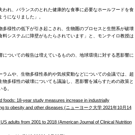
われ、バランスのとれた健康的な食事に必要なホールフードを食
ようになりました」。
多様性の低下が引き起こされ、生物圏のプロセスと生態系が破壊
食料システムに障壁がもたらされています」と、モンテイロ教授は
についての報告は増えているものの、地球環境に対する悪影響に
ラムや、生物多様性条約や気候変動などについての会議では、超
生物多様性の破壊についても議論し、悪影響を減らすための政策と
いる。
 foods: 18-year study measures increase in industrially
ibuting to obesity and other diseases (ニューヨーク大学 2021年10月14
 adults from 2001 to 2018 (American Journal of Clinical Nutrition