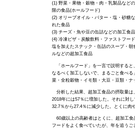
(1) 野菜・果物・穀物・肉・乳製品など
限の食品(ホールフード)
(2) オリーブオイル・バター・塩・砂糖
れた食品
(3) チーズ・魚や豆の缶詰などの加工食
(4) 冷凍ピザ・炭酸飲料・ファストフー
塩を加えたスナック・缶詰のスープ・朝
ルなどの超加工食品
「ホールフード」を一言で説明すると
なるべく加工しないで、まるごと食べる
菜・全粒穀物・イモ類・大豆・豆類・ナ
分析した結果、超加工食品の摂取量は、200
2018年には57％に増加した。それに
32.7％から27.4％に減少した。とく
60歳以上の高齢者はとくに、超加工食
フードをよく食べていたが、年を追うご