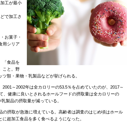
の加工が最小
などで加工さ
品
ド・お菓子・
食用シリア
、「食品を
」こと。野
ッツ類・果物・乳製品などが挙げられる。
1～2002年は全カロリーの53.5％を占めていたのが、2017～
対して、健康に良いとされるホールフードの摂取量は全カロリーの
に肉や乳製品の摂取量が減っている。
品の摂取が急激に増えている。高齢者は調査のはじめ頃はホール
とに超加工食品を多く食べるようになった。