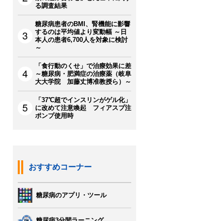
る調査結果
糖尿病患者のBMI、腎機能に影響
するのは平均値より変動幅 ～日
本人の患者6,700人を対象に検討
～
「食行動のくせ」で治療効果に差
～糖尿病・肥満症の治療薬（岐阜
大大学院 加藤丈博准教授ら）～
「37℃超でインスリンがゲル化」
に改めて注意喚起 フィアスプ注
ポンプ使用時
おすすめコーナー
糖尿病のアプリ・ツール
糖尿病3分間ラーニング