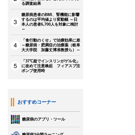
る調査結果
糖尿病患者のBMI、腎機能に影響
するのは平均値より変動幅 ～日
本人の患者6,700人を対象に検討
～
「食行動のくせ」で治療効果に差
～糖尿病・肥満症の治療薬（岐阜
大大学院 加藤丈博准教授ら）～
「37℃超でインスリンがゲル化」
に改めて注意喚起 フィアスプ注
ポンプ使用時
おすすめコーナー
糖尿病のアプリ・ツール
糖尿病3分間ラーニング