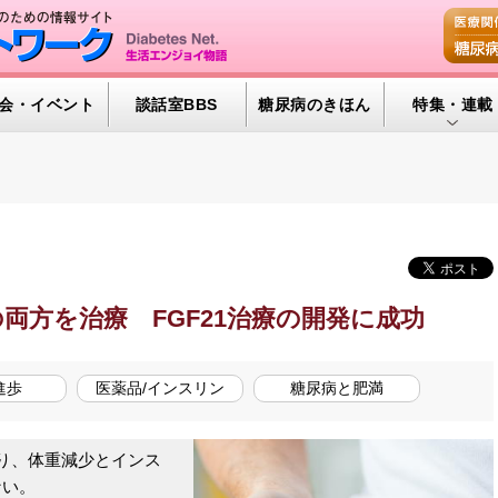
会・イベント
談話室BBS
糖尿病のきほん
特集・連載
特集・連載 
腎臓の健康道
インスリンポ
血糖トレンド
両方を治療 FGF21治療の開発に成功
グリコアルブ
進歩
医薬品/インスリン
糖尿病と肥満
り、体重減少とインス
ない。