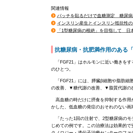
関連情報
パッチを貼るだけで血糖測定 糖尿病
インスリン産生とインスリン抵抗性の
「1型糖尿病の根絶」を目指して 日本
抗糖尿病・抗肥満作用のある「F
「FGF21」はホルモンに近い働きを
のひとつ。
「FGF21」には、膵臓β細胞や脂肪
の改善、▼糖代謝の改善、▼脂質代謝の
高血糖の時だけに摂食を抑制する作用が
かした、低血糖の発症のおそれのない画
「たった1回の注射で、2型糖尿病のモ
じめての例です。この治療法は効果的で
クノロジー・遺伝子治療センターのファ