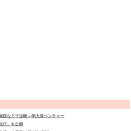
病院などで治験―明大発ベンチャー
027』を公開