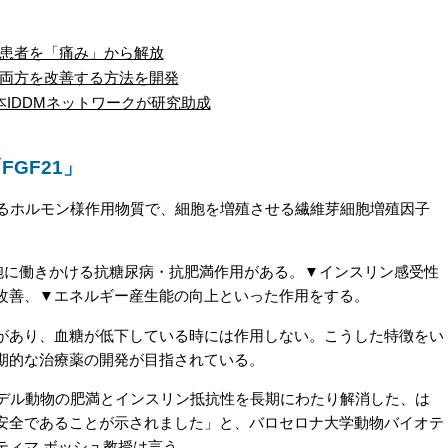
患者を「痛み」から解放
両方を改善する方法を開発
IDDMネットワークが研究助成
GF21」
するホルモン様作用物質で、細胞を増殖させる繊維芽細胞増殖因子
細胞に働きかける抗糖尿病・抗肥満作用がある。▼インスリン感受性
改善、▼エネルギー産生能の向上といった作用をする。
あり、血糖が低下している時には作用しない。こうした特徴をい
期的な治療薬の開発が目指されている。
デル動物の肥満とインスリン抵抗性を長期にわたり解消した、は
安全であることが示されました」と、バロセロナ大学動物バイオテ
ティマ ボッシュ教授は言う。