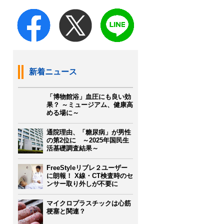
新着ニュース
「博物館浴」血圧にも良い効
果？ ～ミュージアム、健康高
める場に～
通院理由、「糖尿病」が男性
の第2位に ～2025年国民生
活基礎調査結果～
FreeStyleリブレ２ユーザー
に朗報！ X線・CT検査時のセ
ンサー取り外しが不要に
マイクロプラスチックは心筋
梗塞と関連？