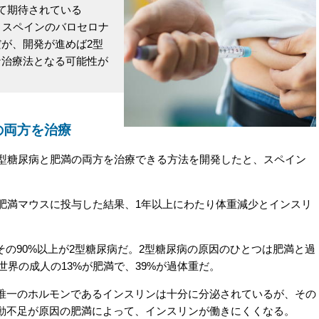
て期待されている
、スペインのバロセロナ
が、開発が進めば2型
な治療法となる可能性が
の両方を治療
型糖尿病と肥満の両方を治療できる方法を開発したと、スペイン
を肥満マウスに投与した結果、1年以上にわたり体重減少とインスリ
。
、その90%以上が2型糖尿病だ。2型糖尿病の原因のひとつは肥満と過
世界の成人の13%が肥満で、39%が過体重だ。
一のホルモンであるインスリンは十分に分泌されているが、その
動不足が原因の肥満によって、インスリンが働きにくくなる。