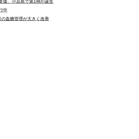
支援、小豆島で第1例が誕生
行中
者の血糖管理が大きく改善