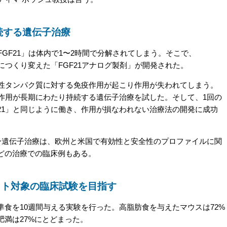
続する遺伝子治療
FGF21」は体内で1〜2時間で分解されてしまう。そこで、
につくり変えた「FGF21アナログ製剤」が開発された。
因性タンパク質に対する免疫作用が起こり作用が失われてしまう。
の作用が長期にわたり持続する遺伝子治療を試した。そして、1回の
21」と同じように働き、作用が損なわれない治療法の開発に成功
ター遺伝子治療は、欧州と米国で有効性と安全性のプロファイルに関
どの治療での臨床例もある。
ヒト対象の臨床試験を目指す
食を10週間与える実験を行った。高脂肪食を与えたマウスは72%
満は27%にとどまった。