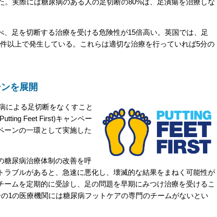
た。実際には糖尿病のある人の足切断の80%は、足潰瘍を治療しな
、足を切断する治療を受ける危険性が15倍高い。英国では、足
00件以上で発生している。これらは適切な治療を行っていれば5分の
ーンを展開
、糖尿病による足切断をなくすこと
g Feet First)キャンペー
ペーンの一環として実施した
の糖尿病治療体制の改善を呼
トラブルがあると、急速に悪化し、壊滅的な結果をまねく可能性が
チームを定期的に受診し、足の問題を早期にみつけ治療を受けるこ
分の1の医療機関には糖尿病フットケアの専門のチームがないとい