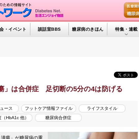
会・イベント
談話室BBS
糖尿病のきほん
特集・連載
腎臓の健康道
インスリンポ
血糖トレンド
グリコアルブ
瘍」は合併症 足切断の5分の4は防げる
特集・連載 
ュース
フットケア情報ファイル
ライフスタイル
（HbA1c 他）
糖尿病合併症
足潰瘍」が糖尿病の重