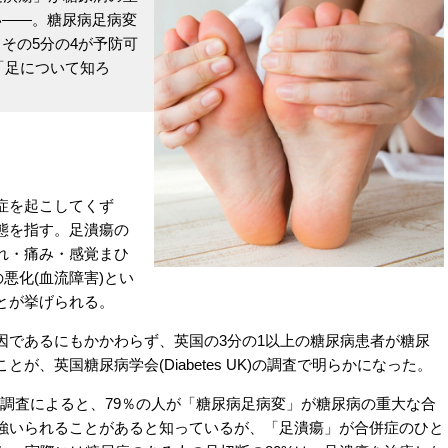
い――。糖尿病足病変
その5分の4が予防可
)は「足について知ろ
症を起こしてくず
態を指す。足潰瘍の
れ・痛み・感覚まひ
悪化(血流障害)とい
とが挙げられる。
であるにもかかわらず、英国の3分の1以上の糖尿病患者が糖尿
、英国糖尿病学会(Diabetes UK)の調査で明らかになった。
た調査によると、79％の人が「糖尿病足病変」が糖尿病の重大な合
強いられることがあると知っているが、「足潰瘍」が合併症のひと