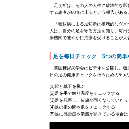
足切断は、その人の人生に破壊的な影響
する患者が80％に上るという報告があ
「糖尿病による足切断は破壊的なダメー
人は、自分の足を守る方法を知り、毎日
療機関で速やかに治療を受けることが大切です
足を毎日チェック 5つの簡単
英国糖尿病学会はビデオを公開し、糖尿
日の足の健康チェックを行うための5つ
(1)靴と靴下を脱ぐ
(2)足を手で触り温度をチェックする
(3)足を観察し、皮膚が固くなっていた
(4)足の指の間や爪をチェックする
(5)足に感染症や潰瘍が起きている場合