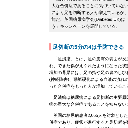
大な合併症であることに気づいていな
により足を切断する人が増えているが、
能だ。英国糖尿病学会(Diabetes UK
う」キャンペーンを展開している。
足切断の5分の4は予防できる
「足潰瘍」とは、足の皮膚の表面が炎
れ、できた傷がえぐれたようになった状
増加の背景には、足の指や足の裏のしび
(神経障害)、動脈硬化による血液の流れの
った合併症をもった人が増加しているこ
足潰瘍は糖尿病による足切断の主要原因
病の重大な合併症であることを知らないことが
英国の糖尿病患者2,055人を対象とし
併症であり、症状が進行すると足切断を