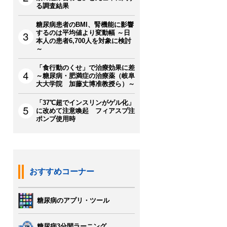
る調査結果
糖尿病患者のBMI、腎機能に影響
するのは平均値より変動幅 ～日
本人の患者6,700人を対象に検討
～
「食行動のくせ」で治療効果に差
～糖尿病・肥満症の治療薬（岐阜
大大学院 加藤丈博准教授ら）～
「37℃超でインスリンがゲル化」
に改めて注意喚起 フィアスプ注
ポンプ使用時
おすすめコーナー
糖尿病のアプリ・ツール
糖尿病3分間ラーニング