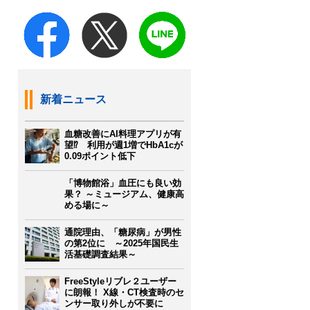
新着ニュース
血糖改善にAI料理アプリが有
望⁉ 利用が週1増でHbA1cが
0.09ポイント低下
「博物館浴」血圧にも良い効
果？ ～ミュージアム、健康高
める場に～
通院理由、「糖尿病」が男性
の第2位に ～2025年国民生
活基礎調査結果～
FreeStyleリブレ２ユーザー
に朗報！ X線・CT検査時のセ
ンサー取り外しが不要に