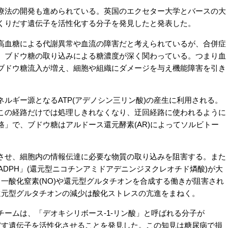
法の開発も進められている。英国のエクセター大学とバースの大
くりだす遺伝子を活性化する分子を発見したと発表した。
血糖による代謝異常や血流の障害だと考えられているが、合併症
、ブドウ糖の取り込みによる糖濃度が深く関わっている。つまり血
ブドウ糖流入が増え、細胞や組織にダメージを与え機能障害を引き
ルギー源となるATP(アデノシン三リン酸)の産生に利用される。
この経路だけでは処理しきれなくなり、迂回経路に使われるように
」で、ブドウ糖はアルドース還元酵素(AR)によってソルビトー
せ、細胞内の情報伝達に必要な物質の取り込みを阻害する。また
ADPH」(還元型ニコチンアミドアデニンジヌクレオチド燐酸)が大
、一酸化窒素(NO)や還元型グルタチオンを合成する働きが阻害され
還元型グルタチオンの減少は酸化ストレスの亢進をまねく。
ームは、「デオキシリボース-1-リン酸」と呼ばれる分子が
りだす遺伝子を活性化させることを発見した。この知見は糖尿病で損