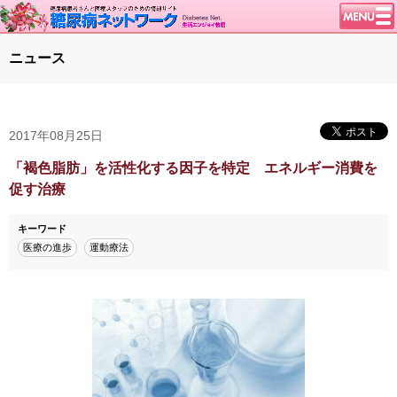
トップページ
ニュース
ニュース
学会・イベント
2017年08月25日
談話室BBS
糖尿病のきほん
「褐色脂肪」を活性化する因子を特定 エネルギー消費を
促す治療
特集・連載
特集・連載 一覧へ
1型ライフ
キーワード
医療の進歩
運動療法
腎臓の健康道
インスリンポンプ
血糖トレンド
グリコアルブミン