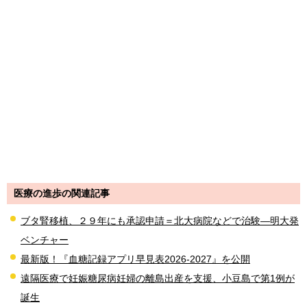
医療の進歩の関連記事
ブタ腎移植、２９年にも承認申請＝北大病院などで治験―明大発
ベンチャー
最新版！『血糖記録アプリ早見表2026-2027』を公開
遠隔医療で妊娠糖尿病妊婦の離島出産を支援、小豆島で第1例が
誕生