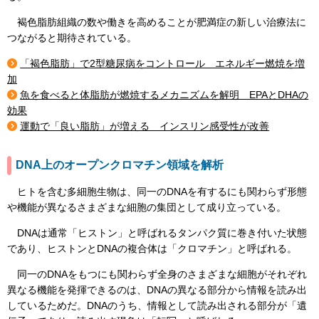
褐色脂肪組織の数や働きを高めることが肥満症の新しい治療法に
つながると期待されている。
「褐色脂肪」で2型糖尿病をコントロール エネルギー燃焼を増
加
魚を食べると体脂肪が燃焼するメカニズムを解明 EPAとDHAの
効果
運動で「良い脂肪」が増える インスリン感受性が改善
DNA上のオープンクロマチン領域を解析
ヒトを含む多細胞生物は、同一のDNAを有するにも関わらず形態
や機能が異なるさまざまな細胞の集団として成り立っている。
DNAは通常「ヒストン」と呼ばれるタンパク質に巻き付いた状態
であり、ヒストンとDNAの複合体は「クロマチン」と呼ばれる。
同一のDNAをもつにも関わらず全身のさまざまな細胞がそれぞれ
異なる機能を発揮できるのは、DNAの異なる部分から情報を読み出
しているためだ。DNAのうち、情報として読み出される部分が「遺