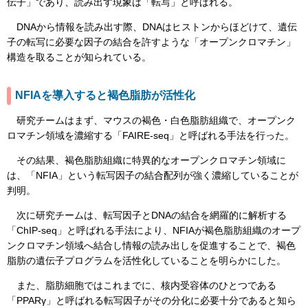
伝子」であり、読み出す現象は「転写」と呼ばれる。
DNAから情報を読み出す際、DNAはヒストンからほどけて、遺伝
子の転写に必要な因子の結合を許すような「オープンクロマチン」
構造を取ることが知られている。
NFIAを導入すると褐色脂肪が活性化
研究チームはまず、マウスの褐色・白色脂肪組織で、オープンク
ロマチン領域を濃縮する「FAIRE-seq」と呼ばれる手法を行った。
その結果、褐色脂肪組織に特異的なオープンクロマチン領域に
は、「NFIA」という転写因子の結合配列が強く濃縮していることが
判明。
次に研究チームは、転写因子とDNAの結合を網羅的に解析する
「ChIP-seq」と呼ばれる手法により、NFIAが褐色脂肪組織のオープ
ンクロマチン領域へ結合し情報の読み出しを促進することで、褐色
脂肪の遺伝子プログラムを活性化していることを明らかにした。
また、脂肪細胞ではこれまでに、核内受容体のひとつである
「PPARγ」と呼ばれる転写因子がその分化に必要十分であると知ら