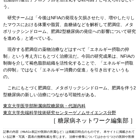
う。
研究チームは「今後はNFIAの発現を欠損させたり、増やしたりし
たマウスにおける体重や脂質、血糖値などを解析して肥満症、メタ
ボリックシンドローム、肥満2型糖尿病の発症への影響について研究
を進める」と述べている。
現存する肥満症の薬物治療などはすべて「エネルギー摂取の抑
制」という考え方にもとづく治療法だ。今回の研究成果は、NFIAの
制御を介して褐色脂肪組織を活性化することで、「エネルギー摂取
の抑制」ではなく「エネルギー消費の促進」を引き出すというも
の。
これにもとづく肥満症、メタボリックシンドローム、肥満を伴う2
型糖尿病の新しい治療につながる可能性がある。
東京大学医学部附属病院糖尿病・代謝内科
東京大学先端科学技術研究センターゲノムサイエンス分野
［ 糖尿病ネットワーク編集部 ］
記事の内容（HbA1c表記や医師の所属など）は掲載日時点のものです。 本サイトに掲載されて
いる記事・写真・図表の無断転載を禁じます。 治療や療養についてはかかりつけの医師や医療