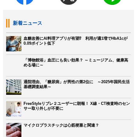
新着ニュース
血糖改善にAI料理アプリが有望⁉ 利用が週1増でHbA1cが
0.09ポイント低下
「博物館浴」血圧にも良い効果？ ～ミュージアム、健康高
める場に～
通院理由、「糖尿病」が男性の第2位に ～2025年国民生活
基礎調査結果～
FreeStyleリブレ２ユーザーに朗報！ X線・CT検査時のセン
サー取り外しが不要に
マイクロプラスチックは心筋梗塞と関連？