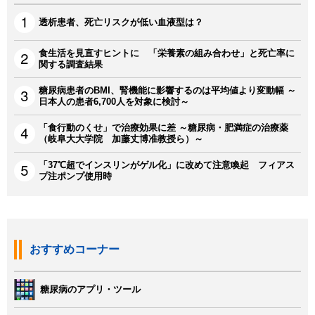
透析患者、死亡リスクが低い血液型は？
食生活を見直すヒントに 「栄養素の組み合わせ」と死亡率に
関する調査結果
糖尿病患者のBMI、腎機能に影響するのは平均値より変動幅 ～
日本人の患者6,700人を対象に検討～
「食行動のくせ」で治療効果に差 ～糖尿病・肥満症の治療薬
（岐阜大大学院 加藤丈博准教授ら）～
「37℃超でインスリンがゲル化」に改めて注意喚起 フィアス
プ注ポンプ使用時
おすすめコーナー
糖尿病のアプリ・ツール