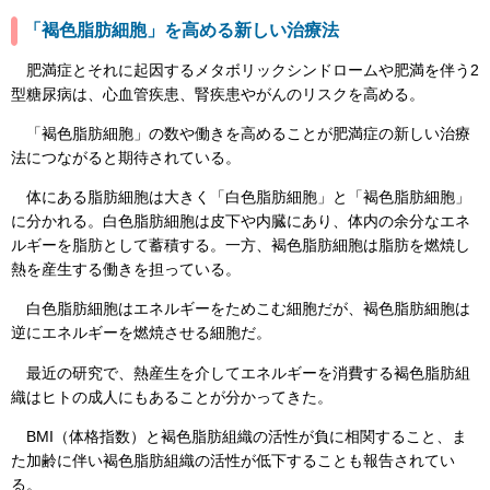
「褐色脂肪細胞」を高める新しい治療法
肥満症とそれに起因するメタボリックシンドロームや肥満を伴う2
型糖尿病は、心血管疾患、腎疾患やがんのリスクを高める。
「褐色脂肪細胞」の数や働きを高めることが肥満症の新しい治療
法につながると期待されている。
体にある脂肪細胞は大きく「白色脂肪細胞」と「褐色脂肪細胞」
に分かれる。白色脂肪細胞は皮下や内臓にあり、体内の余分なエネ
ルギーを脂肪として蓄積する。一方、褐色脂肪細胞は脂肪を燃焼し
熱を産生する働きを担っている。
白色脂肪細胞はエネルギーをためこむ細胞だが、褐色脂肪細胞は
逆にエネルギーを燃焼させる細胞だ。
最近の研究で、熱産生を介してエネルギーを消費する褐色脂肪組
織はヒトの成人にもあることが分かってきた。
BMI（体格指数）と褐色脂肪組織の活性が負に相関すること、ま
た加齢に伴い褐色脂肪組織の活性が低下することも報告されてい
る。