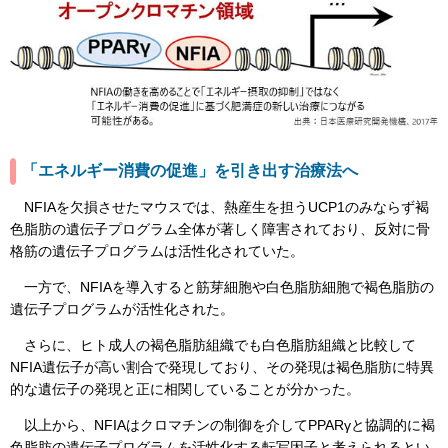
「エネルギー消費の促進」を引き出す治療法へ
NFIAを欠損させたマウスでは、熱産生を担うUCP1のみならず褐
色脂肪の遺伝子プログラム全体が著しく障害されており、反対に骨
格筋の遺伝子プログラムは活性化されていた。
一方で、NFIAを導入すると筋芽細胞や白色脂肪細胞で褐色脂肪の
遺伝子プログラムが活性化された。
さらに、ヒト成人の褐色脂肪組織でも白色脂肪組織と比較して
NFIA遺伝子が高い割合で発現しており、その発現は褐色脂肪に特異
的な遺伝子の発現と正に相関していることが分かった。
以上から、NFIAはクロマチンの制御を介してPPARγと協調的に褐
色脂肪の遺伝子プログラムを活性化する転写因子と考えられるとい