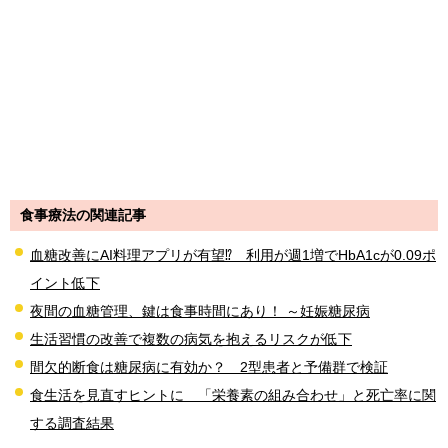
食事療法の関連記事
血糖改善にAI料理アプリが有望⁉ 利用が週1増でHbA1cが0.09ポ
イント低下
夜間の血糖管理、鍵は食事時間にあり！ ～妊娠糖尿病
生活習慣の改善で複数の病気を抱えるリスクが低下
間欠的断食は糖尿病に有効か？ 2型患者と予備群で検証
食生活を見直すヒントに 「栄養素の組み合わせ」と死亡率に関
する調査結果