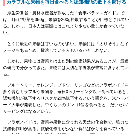
カラフルな果物を毎日食べると認知機能の低下を防げる
厚生労働省・農林水産省が作成した「食事バランスガイド」で
は、1日に野菜を350g、果物を200g摂取することが目標とされてい
る。しかし、日本人は実際にはこれより少ない量しか食べていな
い。
とくに最近の果物は甘いものが多い。果物には「太りそう」なイ
メージもあるため、敬遠している人もいるかもしれない。
しかし、果物には野菜とはまた別の健康効果があることが、最近
の研究で分かってきた。果物には大切な栄養素が豊富に含まれてい
る。
ブルーベリー、オレンジ、ブドウ、リンゴなどのフラボノイドを
多く含むカラフルな果物を、毎日0.5サービング以上食べていると、
認知機能が低下するリスクが20%低下するという研究を、米ハーバ
ード大学が発表した。中くらいのリンゴ1個を食べると、だいたい1
サービングになるという。
フラボノイドは、野菜や果物に含まれる天然の化合物で、強力な
抗酸化作用がある。抗酸化作用が少ない食品ばかりを食べている