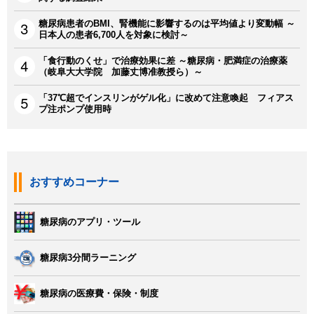
糖尿病患者のBMI、腎機能に影響するのは平均値より変動幅 ～
日本人の患者6,700人を対象に検討～
「食行動のくせ」で治療効果に差 ～糖尿病・肥満症の治療薬
（岐阜大大学院 加藤丈博准教授ら）～
「37℃超でインスリンがゲル化」に改めて注意喚起 フィアス
プ注ポンプ使用時
おすすめコーナー
糖尿病のアプリ・ツール
糖尿病3分間ラーニング
糖尿病の医療費・保険・制度