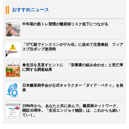
おすすめニュース
中年期の筋トレ習慣が糖尿病リスク低下につながる
「37℃超でインスリンがゲル化」に改めて注意喚起 フィア
スプ注ポンプ使用時
食生活を見直すヒントに 「栄養素の組み合わせ」と死亡率
に関する調査結果
日本糖尿病学会が公式キャラクター「ダイア・ベティ」を発
表
1996年から、あなたと共に歩んで。糖尿病ネットワーク、
開設30周年。「生活エンジョイ物語」は、これからも続い
ていく。