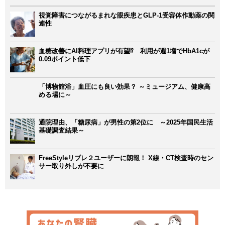
視覚障害につながるまれな眼疾患とGLP-1受容体作動薬の関
連性
血糖改善にAI料理アプリが有望⁉ 利用が週1増でHbA1cが
0.09ポイント低下
「博物館浴」血圧にも良い効果？ ～ミュージアム、健康高
める場に～
通院理由、「糖尿病」が男性の第2位に ～2025年国民生活
基礎調査結果～
FreeStyleリブレ２ユーザーに朗報！ X線・CT検査時のセン
サー取り外しが不要に