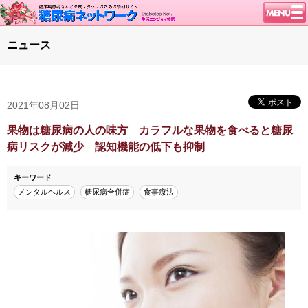
トップページ
ニュース
ニュース
学会・イベント
2021年08月02日
談話室BBS
糖尿病のきほん
果物は糖尿病の人の味方 カラフルな果物を食べると糖尿
病リスクが減少 認知機能の低下も抑制
特集・連載
腎臓の健康道
キーワード
メンタルヘルス
糖尿病合併症
食事療法
インスリンポンプ
血糖トレンド
グリコアルブミン
特集・連載 一覧へ
1型ライフ