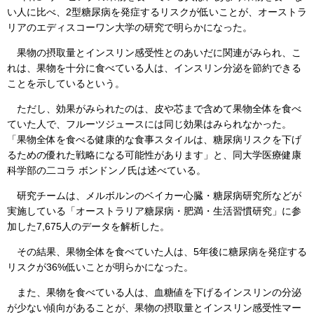
い人に比べ、2型糖尿病を発症するリスクが低いことが、オーストラ
リアのエディスコーワン大学の研究で明らかになった。
果物の摂取量とインスリン感受性とのあいだに関連がみられ、こ
れは、果物を十分に食べている人は、インスリン分泌を節約できる
ことを示しているという。
ただし、効果がみられたのは、皮や芯まで含めて果物全体を食べ
ていた人で、フルーツジュースには同じ効果はみられなかった。
「果物全体を食べる健康的な食事スタイルは、糖尿病リスクを下げ
るための優れた戦略になる可能性があります」と、同大学医療健康
科学部の二コラ ボンドンノ氏は述べている。
研究チームは、メルボルンのベイカー心臓・糖尿病研究所などが
実施している「オーストラリア糖尿病・肥満・生活習慣研究」に参
加した7,675人のデータを解析した。
その結果、果物全体を食べていた人は、5年後に糖尿病を発症する
リスクが36%低いことが明らかになった。
また、果物を食べている人は、血糖値を下げるインスリンの分泌
が少ない傾向があることが、果物の摂取量とインスリン感受性マー