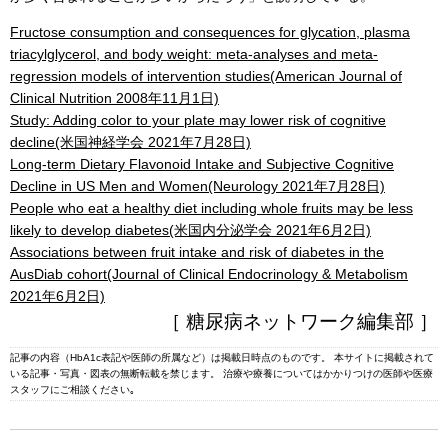
Fructose consumption and consequences for glycation, plasma
triacylglycerol, and body weight: meta-analyses and meta-
regression models of intervention studies(American Journal of
Clinical Nutrition 2008年11月1日)
Study: Adding color to your plate may lower risk of cognitive
decline(米国神経学会 2021年7月28日)
Long-term Dietary Flavonoid Intake and Subjective Cognitive
Decline in US Men and Women(Neurology 2021年7月28日)
People who eat a healthy diet including whole fruits may be less
likely to develop diabetes(米国内分泌学会 2021年6月2日)
Associations between fruit intake and risk of diabetes in the
AusDiab cohort(Journal of Clinical Endocrinology & Metabolism
2021年6月2日)
［ 糖尿病ネットワーク編集部 ］
記事の内容（HbA1c表記や医師の所属など）は掲載日時点のものです。 本サイトに掲載されて
いる記事・写真・図表の無断転載を禁じます。 治療や療養についてはかかりつけの医師や医療
スタッフにご相談ください｡