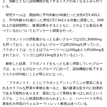
と、加齢とともに認知機能が低下するリスクが高くなるとみられて
いる。
研究チームは、開始時に平均年齢が48歳だった女性4万9,493人
と、平均年齢が51歳だった男性2万7,842人を対象に調査した。20年
以上の追跡期間に、健康診断をするとともに、どのような食品を食
べているかについてもアンケート調査を行った。
フラボノイドの摂取量がもっとも多いグループは1日に約600mg
を摂っており、もっとも少ないグループは約150mgを摂っていた。
フラボノイドは、たとえばブルーベリーには100gあたり約180mg含
まれており、リンゴには約113mg含まれているという。
解析した結果、フラボノイドをもっとも多く摂取していたグルー
プは、もっとも少なかったグループに比べて、認知機能が低下する
リスクが20%低いことが明らかになった。
「フラボノイド、とくにフラボンとアントシアニンが豊富に含ま
れるカラフルな野菜や果物を食べると、脳の健康を促すのに効果的
である可能性があります。最近になって果物を食べはじめたという
人でも、こうした保護効果がみられました」と、ハーバード大学公
衆衛生大学院のウォルター ウィレット教授は述べている。