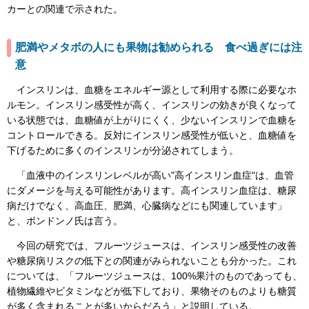
カーとの関連で示された。
肥満やメタボの人にも果物は勧められる 食べ過ぎには注
意
インスリンは、血糖をエネルギー源として利用する際に必要なホ
ルモン。インスリン感受性が高く、インスリンの効きが良くなって
いる状態では、血糖値が上がりにくく、少ないインスリンで血糖を
コントロールできる。反対にインスリン感受性が低いと、血糖値を
下げるために多くのインスリンが分泌されてしまう。
「血液中のインスリンレベルが高い"高インスリン血症"は、血管
にダメージを与える可能性があります。高インスリン血症は、糖尿
病だけでなく、高血圧、肥満、心臓病などにも関連しています」
と、ボンドンノ氏は言う。
今回の研究では、フルーツジュースは、インスリン感受性の改善
や糖尿病リスクの低下との関連がみられないことも分かった。これ
については、「フルーツジュースは、100%果汁のものであっても、
植物繊維やビタミンなどが低下しており、果物そのものよりも糖質
が多く含まれることが多いからだろう」と説明している。