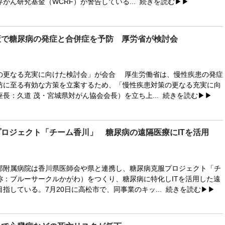
がん研究基金（WCRF）が警告している...
続きを読む▶▶
策で糖尿病の発症と合併症を予防 厚労省が検討会
の更なる充実に向けた検討会」が会合 厚生労働省は、慢性疾患の発症
防に至る有効な方策を立案するため、「慢性疾患対策の更なる充実に向
長：久道 茂・宮城県対がん協会会長）を立ち上...
続きを読む▶▶
ロジェクト「チーム香川」 糖尿病の遠隔医療にITを活用
附属病院は香川県医師会や県と連携し、糖尿病克服プロジェクト「チ
称：ブルーサークルかがわ）をつくり、糖尿病に特化しITを活用した遠
指している。7月20日に高松市で、同事業のキッ...
続きを読む▶▶