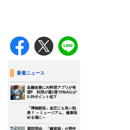
新着ニュース
血糖改善にAI料理アプリが有
望⁉ 利用が週1増でHbA1cが
0.09ポイント低下
「博物館浴」血圧にも良い効
果？ ～ミュージアム、健康高
める場に～
通院理由、「糖尿病」が男性