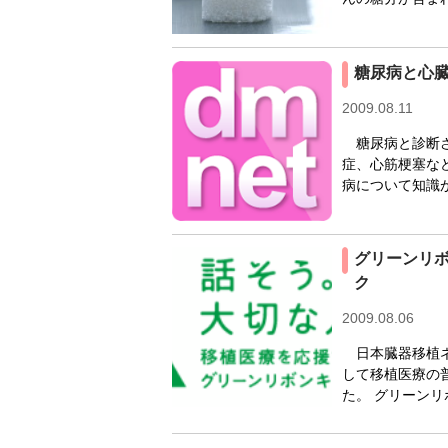
糖尿病と心
2009.08.11
糖尿病と診断さ
症、心筋梗塞な
病について知識が
グリーンリ
ク
2009.08.06
日本臓器移植ネ
して移植医療の
た。 グリーンリ