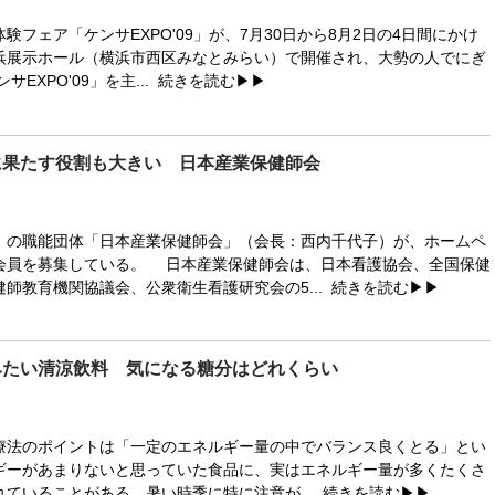
フェア「ケンサEXPO'09」が、7月30日から8月2日の4日間にかけ
浜展示ホール（横浜市西区みなとみらい）で開催され、大勢の人でにぎ
EXPO'09」を主...
続きを読む▶▶
に果たす役割も大きい 日本産業保健師会
の職能団体「日本産業保健師会」（会長：西内千代子）が、ホームペ
会員を募集している。 日本産業保健師会は、日本看護協会、全国保健
師教育機関協議会、公衆衛生看護研究会の5...
続きを読む▶▶
みたい清涼飲料 気になる糖分はどれくらい
法のポイントは「一定のエネルギー量の中でバランス良くとる」とい
ギーがあまりないと思っていた食品に、実はエネルギー量が多くたくさ
れていることがある。暑い時季に特に注意が...
続きを読む▶▶