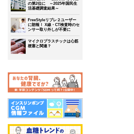
の第2位に ～2025年国民生
活基礎調査結果～
FreeStyleリブレ２ユーザー
に朗報！ X線・CT検査時のセ
ンサー取り外しが不要に
マイクロプラスチックは心筋
梗塞と関連？