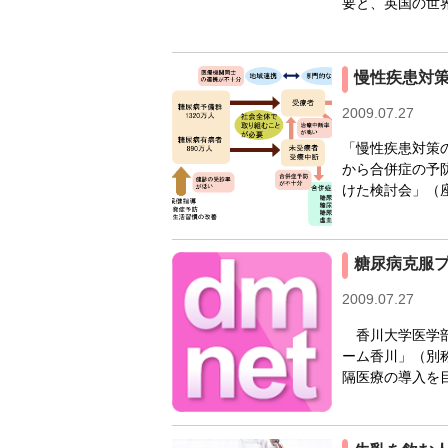
要と、英国の世界
慢性疾患対
2009.07.27
「慢性疾患対策
から合併症の予
けた検討会」（座
糖尿病克服プ
2009.07.27
香川大学医学部
ーム香川」（別
隔医療の導入を目