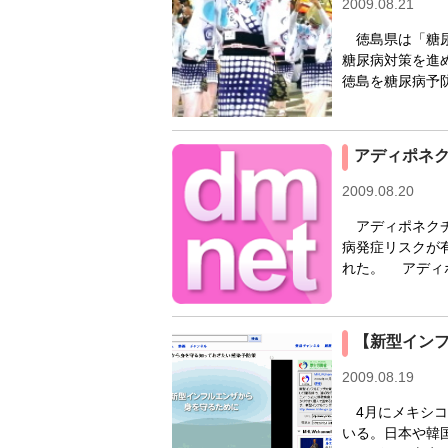
2009.08.21
徳島県は「糖尿
糖尿病対策を進
徳島を糖尿病予
アディポネ
2009.08.20
アディポネクチ
病発症リスクが有
れた。 アディ
【新型インフ
2009.08.19
4月にメキシコ
いる。日本や韓