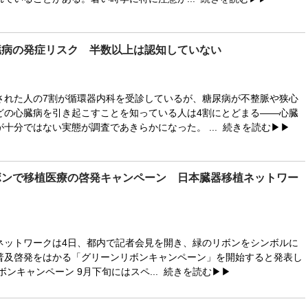
臓病の発症リスク 半数以上は認知していない
れた人の7割が循環器内科を受診しているが、糖尿病が不整脈や狭心
どの心臓病を引き起こすことを知っている人は4割にとどまる――心臓
十分ではない実態が調査であきらかになった。 ...
続きを読む▶▶
ボンで移植医療の啓発キャンペーン 日本臓器移植ネットワー
ットワークは4日、都内で記者会見を開き、緑のリボンをシンボルに
普及啓発をはかる「グリーンリボンキャンペーン」を開始すると発表し
ボンキャンペーン 9月下旬にはスペ...
続きを読む▶▶