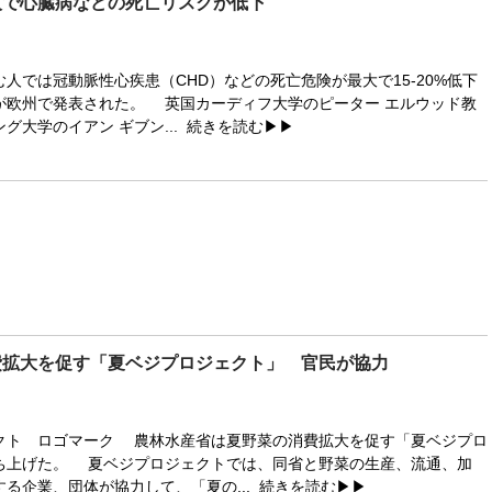
人で心臓病などの死亡リスクが低下
では冠動脈性心疾患（CHD）などの死亡危険が最大で15-20%低下
が欧州で発表された。 英国カーディフ大学のピーター エルウッド教
グ大学のイアン ギブン...
続きを読む▶▶
費拡大を促す「夏ベジプロジェクト」 官民が協力
クト ロゴマーク 農林水産省は夏野菜の消費拡大を促す「夏ベジプロ
ち上げた。 夏ベジプロジェクトでは、同省と野菜の生産、流通、加
る企業、団体が協力して、「夏の...
続きを読む▶▶