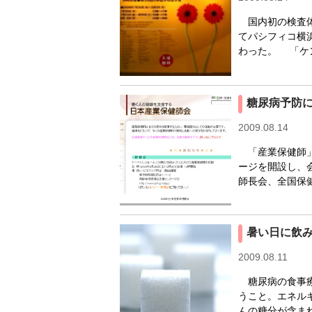
国内初の検査体験
てパシフィコ横
わった。 「ケンサ
糖尿病予防
2009.08.14
「産業保健師」
ージを開設し、
師長会、全国保健
暑い日に飲
2009.08.11
糖尿病の食事療
うこと。エネル
んの糖分が含ま