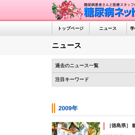
トップページ
ニュース
学
ニュース
過去のニュース一覧
2026年
2025年
2024年
2023
注目キーワード
2013年
2012年
2011年
2010
1型糖尿病（389)
インスリンポンプ/C
世界糖尿病デー（97)
医療の進歩（50
2009年
糖尿病の検査（HbA1c 他）（586)
糖
［徳島県］ 