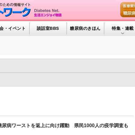
会・イベント
談話室BBS
糖尿病のきほん
特集・連載
腎臓の健康道
インスリンポ
血糖トレンド
年
2022年
2021年
2020年
2019年
2018年
2017年
グリコアルブ
年
2009年
2008年
2007年
2006年
2005年
2004年
GM（141)
ヘルシーエイジング（28)
メンタルヘルス（279)
特集・連載 
0)
医薬品/インスリン（653)
新型コロナと糖尿病（181)
糖尿
尿病予備群（319)
糖尿病合併症（1191)
運動療法（875)
食事
糖尿病ワーストを返上に向け躍動 県民1000人の疫学調査も