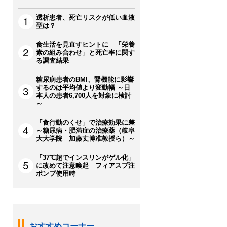
透析患者、死亡リスクが低い血液
型は？
食生活を見直すヒントに 「栄養
素の組み合わせ」と死亡率に関す
る調査結果
糖尿病患者のBMI、腎機能に影響
するのは平均値より変動幅 ～日
本人の患者6,700人を対象に検討
～
「食行動のくせ」で治療効果に差
～糖尿病・肥満症の治療薬（岐阜
大大学院 加藤丈博准教授ら）～
「37℃超でインスリンがゲル化」
に改めて注意喚起 フィアスプ注
ポンプ使用時
おすすめコーナー