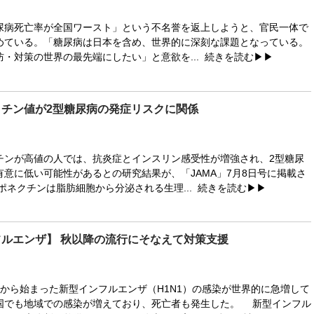
病死亡率が全国ワースト」という不名誉を返上しようと、官民一体で
めている。「糖尿病は日本を含め、世界的に深刻な課題となっている。
防・対策の世界の最先端にしたい」と意欲を...
続きを読む▶▶
クチン値が2型糖尿病の発症リスクに関係
ンが高値の人では、抗炎症とインスリン感受性が増強され、2型糖尿
意に低い可能性があるとの研究結果が、「JAMA」7月8日号に掲載さ
ポネクチンは脂肪細胞から分泌される生理...
続きを読む▶▶
ルエンザ】 秋以降の流行にそなえて対策支援
から始まった新型インフルエンザ（H1N1）の感染が世界的に急増して
国でも地域での感染が増えており、死亡者も発生した。 新型インフル