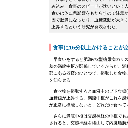
み込み、食事のスピードが速いという
食いは体に悪影響をもたらすので注意
因で肥満になったり、血糖変動が大き
上昇するという研究が発表された。
食事に15分以上かけることが
早食いをすると肥満や2型糖尿病のリス
脳の満腹中枢が関係しているからだ。満
部にある器官のひとつで、摂取した食物
を知らせる。
食べ物を摂取すると血液中のブドウ糖(
血糖値が上昇する。満腹中枢がこれを感
が正常に機能しないと、どれだけ食べて
さらに満腹中枢は交感神経の中枢でもあ
されると、交感神経を経由して内臓脂肪