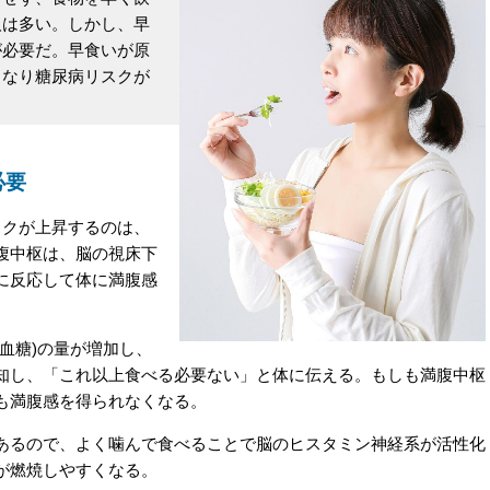
人は多い。しかし、早
が必要だ。早食いが原
くなり糖尿病リスクが
必要
クが上昇するのは、
腹中枢は、脳の視床下
に反応して体に満腹感
血糖)の量が増加し、
知し、「これ以上食べる必要ない」と体に伝える。もしも満腹中枢
も満腹感を得られなくなる。
るので、よく噛んで食べることで脳のヒスタミン神経系が活性化
が燃焼しやすくなる。