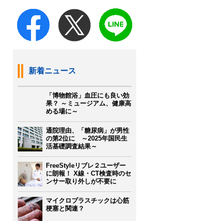
新着ニュース
「博物館浴」血圧にも良い効
果？ ～ミュージアム、健康高
める場に～
通院理由、「糖尿病」が男性
の第2位に ～2025年国民生
活基礎調査結果～
FreeStyleリブレ２ユーザー
に朗報！ X線・CT検査時のセ
ンサー取り外しが不要に
マイクロプラスチックは心筋
梗塞と関連？