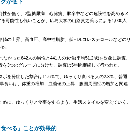
スクが低下
性が低く、2型糖尿病、心臓病、脳卒中などの危険性を高めるメ
する可能性も低いことが、広島大学の山路貴之氏らによる1,000人
。
値の上昇、高血圧、高中性脂肪、低HDLコレステロールなどのリ
れる。
かった642人の男性と441人の女性(平均51.2歳)を対象に調査。
者を3つのグループに分けた。調査は5年間継続して行われた。
を発症した割合は11.6％で、ゆっくり食べる人の2.3％、普通
。早食いは、体重の増加、血糖値の上昇、腹囲周囲径の増加と関連
めに、ゆっくりと食事をするよう、生活スタイルを変えていくこ
り食べる」ことが効果的