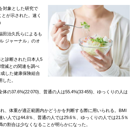
を対象とした研究で
ことが示された。速く
う
福田治久氏らによるも
ル ジャーナル」のオ
と診断された日本人5
の増減との関連を調べ
作成した健康保険組合
用した。
6%(22 070)、普通の人は55.4%(33 455)、ゆっくりの人は
され、体重が適正範囲内かどうかを判断する際に用いられる。BMI
人では44.8％、普通の人では29.6％、ゆっくりの人では21.5％
満の割合は少なくなることが明らかになった。