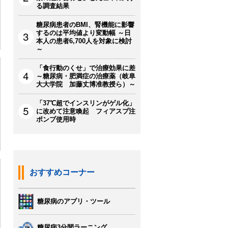
る調査結果
糖尿病患者のBMI、腎機能に影響
するのは平均値より変動幅 ～日
本人の患者6,700人を対象に検討
～
「食行動のくせ」で治療効果に差
～糖尿病・肥満症の治療薬（岐阜
大大学院 加藤丈博准教授ら）～
「37℃超でインスリンがゲル化」
に改めて注意喚起 フィアスプ注
ポンプ使用時
おすすめコーナー
糖尿病のアプリ・ツール
糖尿病3分間ラーニング