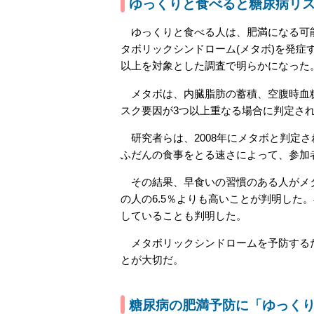
ゆっくりと食べると糖尿病リ
ゆっくりと食べる人は、肥満になる可能
タボリックシンドローム(メタボ)を発症
以上を対象とした調査で明らかになった
メタボは、内臓脂肪の蓄積、空腹時血糖
スク要因が3つ以上重なる場合に判定さ
研究者らは、2008年にメタボと判定されな
ふだんの食事をとる速さによって、参加
その結果、早食いの習慣のある人がメタボ
の人の6.5％よりも高いことが判明した
していることも判明した。
メタボリックシンドロームを予防するた
とが大切だ。
糖尿病の肥満予防に「ゆっく