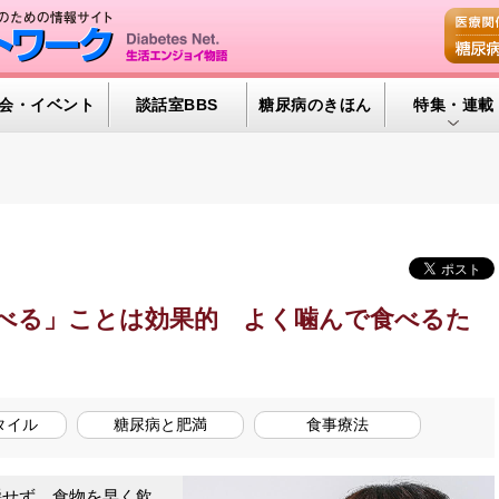
会・イベント
談話室BBS
糖尿病のきほん
特集・連載
特集・連載 
腎臓の健康道
インスリンポ
血糖トレンド
べる」ことは効果的 よく噛んで食べるた
グリコアルブ
タイル
糖尿病と肥満
食事療法
せず、食物を早く飲