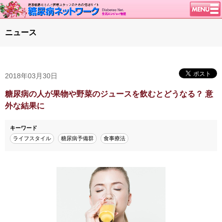
トップページ
ニュース
ニュース
学会・イベント
2018年03月30日
談話室BBS
糖尿病のきほん
糖尿病の人が果物や野菜のジュースを飲むとどうなる？ 意
外な結果に
特集・連載
腎臓の健康道
キーワード
ライフスタイル
糖尿病予備群
食事療法
インスリンポンプ
血糖トレンド
グリコアルブミン
特集・連載 一覧へ
1型ライフ