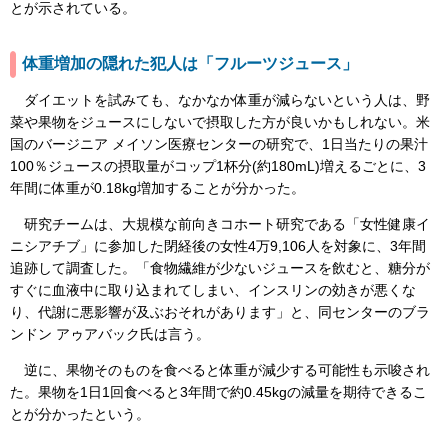
とが示されている。
体重増加の隠れた犯人は「フルーツジュース」
ダイエットを試みても、なかなか体重が減らないという人は、野
菜や果物をジュースにしないで摂取した方が良いかもしれない。米
国のバージニア メイソン医療センターの研究で、1日当たりの果汁
100％ジュースの摂取量がコップ1杯分(約180mL)増えるごとに、3
年間に体重が0.18kg増加することが分かった。
研究チームは、大規模な前向きコホート研究である「女性健康イ
ニシアチブ」に参加した閉経後の女性4万9,106人を対象に、3年間
追跡して調査した。「食物繊維が少ないジュースを飲むと、糖分が
すぐに血液中に取り込まれてしまい、インスリンの効きが悪くな
り、代謝に悪影響が及ぶおそれがあります」と、同センターのブラ
ンドン アゥアバック氏は言う。
逆に、果物そのものを食べると体重が減少する可能性も示唆され
た。果物を1日1回食べると3年間で約0.45kgの減量を期待できるこ
とが分かったという。