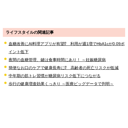
ライフスタイルの関連記事
血糖改善にAI料理アプリが有望⁉ 利用が週1増でHbA1cが0.09ポ
イント低下
夜間の血糖管理、鍵は食事時間にあり！ ～妊娠糖尿病
簡便なお口のケアで健康長寿に⁉ 高齢者の死亡リスクが低減
中年期の筋トレ習慣が糖尿病リスク低下につながる
歩行の健康増進効果くっきり ～医療ビッグデータで判明～