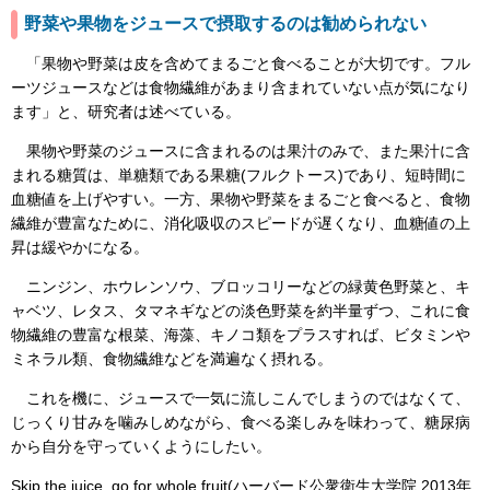
野菜や果物をジュースで摂取するのは勧められない
「果物や野菜は皮を含めてまるごと食べることが大切です。フル
ーツジュースなどは食物繊維があまり含まれていない点が気になり
ます」と、研究者は述べている。
果物や野菜のジュースに含まれるのは果汁のみで、また果汁に含
まれる糖質は、単糖類である果糖(フルクトース)であり、短時間に
血糖値を上げやすい。一方、果物や野菜をまるごと食べると、食物
繊維が豊富なために、消化吸収のスピードが遅くなり、血糖値の上
昇は緩やかになる。
ニンジン、ホウレンソウ、ブロッコリーなどの緑黄色野菜と、キ
ャベツ、レタス、タマネギなどの淡色野菜を約半量ずつ、これに食
物繊維の豊富な根菜、海藻、キノコ類をプラスすれば、ビタミンや
ミネラル類、食物繊維などを満遍なく摂れる。
これを機に、ジュースで一気に流しこんでしまうのではなくて、
じっくり甘みを噛みしめながら、食べる楽しみを味わって、糖尿病
から自分を守っていくようにしたい。
Skip the juice, go for whole fruit(ハーバード公衆衛生大学院 2013年