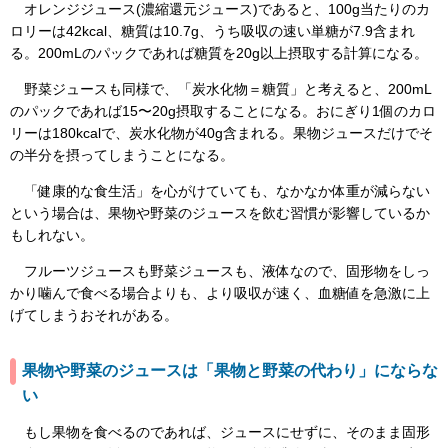
オレンジジュース(濃縮還元ジュース)であると、100g当たりのカ
ロリーは42kcal、糖質は10.7g、うち吸収の速い単糖が7.9含まれ
る。200mLのパックであれば糖質を20g以上摂取する計算になる。
野菜ジュースも同様で、「炭水化物＝糖質」と考えると、200mL
のパックであれば15〜20g摂取することになる。おにぎり1個のカロ
リーは180kcalで、炭水化物が40g含まれる。果物ジュースだけでそ
の半分を摂ってしまうことになる。
「健康的な食生活」を心がけていても、なかなか体重が減らない
という場合は、果物や野菜のジュースを飲む習慣が影響しているか
もしれない。
フルーツジュースも野菜ジュースも、液体なので、固形物をしっ
かり噛んで食べる場合よりも、より吸収が速く、血糖値を急激に上
げてしまうおそれがある。
果物や野菜のジュースは「果物と野菜の代わり」にならな
い
もし果物を食べるのであれば、ジュースにせずに、そのまま固形