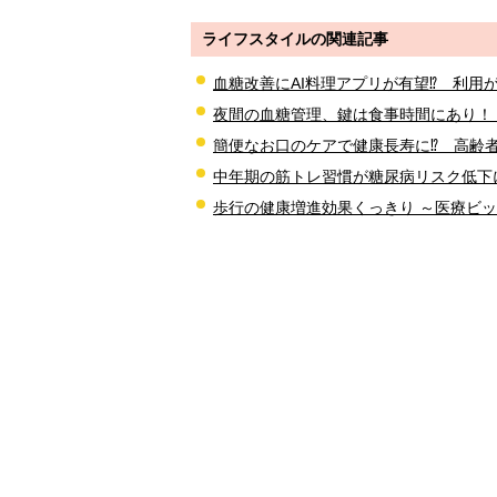
ライフスタイルの関連記事
血糖改善にAI料理アプリが有望⁉ 利用が週
夜間の血糖管理、鍵は食事時間にあり！
簡便なお口のケアで健康長寿に⁉ 高齢
中年期の筋トレ習慣が糖尿病リスク低下
歩行の健康増進効果くっきり ～医療ビ