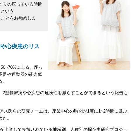
たりの座っている時間
るという。
すことをお勧めしま
病や心疾患のリス
0~70%に上る。座っ
不足や運動器の能力低
る。
2型糖尿病や心疾患の危険性を減らすことができるという報告も
アス氏らの研究チームは、座業中心の時間が1度に1~2時間に及ぶ
めた。
)が出資して実施されている地域別、人種別の脳卒中研究プロジェ