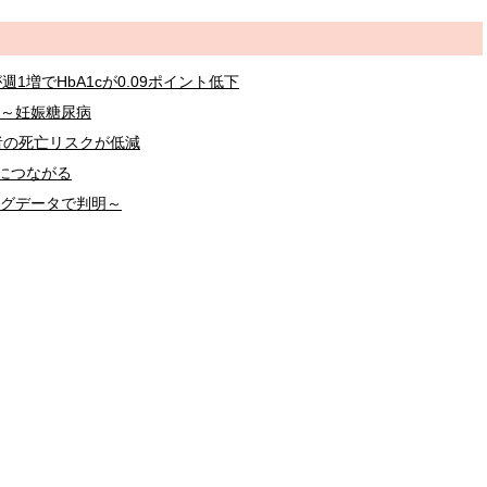
1増でHbA1cが0.09ポイント低下
 ～妊娠糖尿病
者の死亡リスクが低減
につながる
ッグデータで判明～