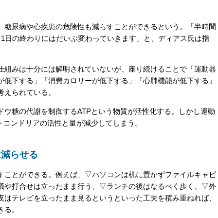
糖尿病や心疾患の危険性も減らすことができるという。「半時間
、1日の終わりにはだいぶ変わっていきます」と、ディアス氏は指
組みは十分には解明されていないが、座り続けることで「運動器
が低下する」「消費カロリーが低下する」「心肺機能が低下する」
考えられている。
ウ糖の代謝を制御するATPという物質が活性化する。しかし運動
ミトコンドリアの活性と量が減少してしまう。
は減らせる
ことができる。例えば、▽パソコンは机に置かずファイルキャビ
議や打合せは立ったまま行う、▽ランチの後はなるべく歩く、▽外
夜はテレビを立ったまま見るというといった工夫を積み重ねれば、
きる。