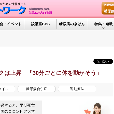
会・イベント
談話室BBS
糖尿病のきほん
特集・連載
腎臓の健康道
インスリンポ
血糖トレンド
グリコアルブ
クは上昇 「30分ごとに体を動かそう」
特集・連載 
タイル
糖尿病合併症
運動療法
過ぎると、早期死亡
米国のコロンビア大学