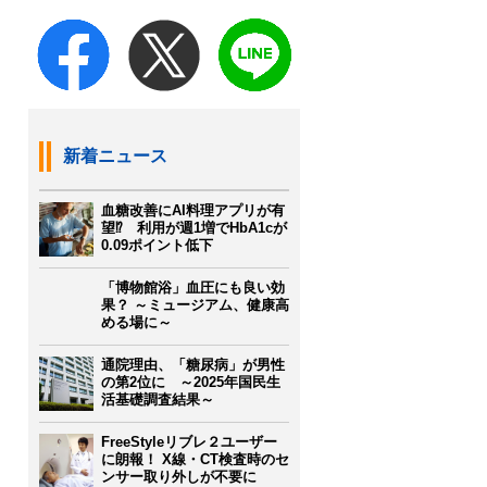
新着ニュース
血糖改善にAI料理アプリが有
望⁉ 利用が週1増でHbA1cが
0.09ポイント低下
「博物館浴」血圧にも良い効
果？ ～ミュージアム、健康高
める場に～
通院理由、「糖尿病」が男性
の第2位に ～2025年国民生
活基礎調査結果～
FreeStyleリブレ２ユーザー
に朗報！ X線・CT検査時のセ
ンサー取り外しが不要に