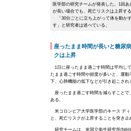
医学部の研究チームが発表した。1回あ
が長い場合でも、死亡リスクは上昇す
「30分ごとに立ち上がって体を動か
す」と研究者は述べている。
座ったまま時間が長いと糖尿
クは上昇
1日に座ったまま過ごす時間は平均して5
たまま過ごす時間や頻度が多いと、運動
下、心肺機能の低下などが引き起こされ
座ったまま過ごす時間を減らすことで、
ある。
米コロンビア大学医学部のキース ディ
と、死亡リスクが上昇することを突き止
研究チームは、米国立衛生研究所(NIH