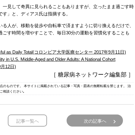
一見して奇異に見られることもありますが、立ったまま過ごす時
です」と、ディアス氏は指摘する。
る人が、移動を徒歩や自転車で済ますように切り換えるだけで、
過ごす時間を増やすことで、毎日30分の運動を習慣化することも
as Harmful as Daily Total(コロンビア大学医療センター 2017年9月11日)
ity in U.S. Middle-Aged and Older Adults: A National Cohort
7年9月12日)
［ 糖尿病ネットワーク編集部 ］
時点のものです。 本サイトに掲載されている記事・写真・図表の無断転載を禁じます。 治
ご相談ください｡
記事一覧へ
次の記事へ