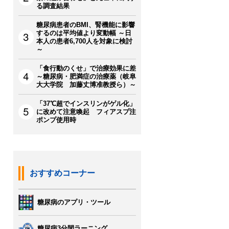
る調査結果
糖尿病患者のBMI、腎機能に影響
するのは平均値より変動幅 ～日
本人の患者6,700人を対象に検討
～
「食行動のくせ」で治療効果に差
～糖尿病・肥満症の治療薬（岐阜
大大学院 加藤丈博准教授ら）～
「37℃超でインスリンがゲル化」
に改めて注意喚起 フィアスプ注
ポンプ使用時
おすすめコーナー
糖尿病のアプリ・ツール
糖尿病3分間ラーニング